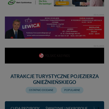
REKLAMA
REKLAMA
ATRAKCJE TURYSTYCZNE POJEZIERZA
GNIEŹNIEŃSKIEGO
OSTATNIO DODANE
POPULARNE
CUDA PRZYRODY
ŚWIĄTYNIE I NEKROPOLIE
ZABYTKI 