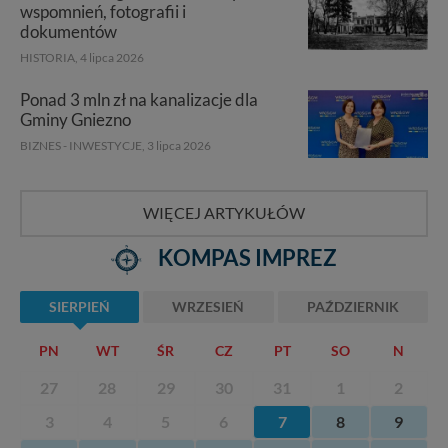
wspomnień, fotografii i
dokumentów
HISTORIA,
4 lipca 2026
Ponad 3 mln zł na kanalizacje dla
Gminy Gniezno
BIZNES - INWESTYCJE,
3 lipca 2026
WIĘCEJ ARTYKUŁÓW
KOMPAS IMPREZ
SIERPIEŃ
WRZESIEŃ
PAŹDZIERNIK
PN
WT
ŚR
CZ
PT
SO
N
27
28
29
30
31
1
2
3
4
5
6
7
8
9