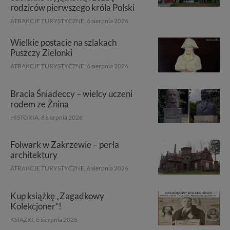
rodziców pierwszego króla Polski
ATRAKCJE TURYSTYCZNE,
6 sierpnia 2026
Wielkie postacie na szlakach
Puszczy Zielonki
ATRAKCJE TURYSTYCZNE,
6 sierpnia 2026
Bracia Śniadeccy – wielcy uczeni
rodem ze Żnina
HISTORIA,
6 sierpnia 2026
Folwark w Zakrzewie – perła
architektury
ATRAKCJE TURYSTYCZNE,
6 sierpnia 2026
Kup książkę „Zagadkowy
Kolekcjoner”!
KSIĄŻKI,
6 sierpnia 2026