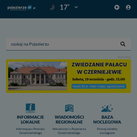
°
17
Pogoda: Gniezno
REKLAMA
INFORMACJE
WIADOMOŚCI
BAZA
LOKALNE
REGIONALNE
NOCLEGOWA
Informacje z Powiatu
Aktualności z Pojezierza
Poznaj obiekty
Gnieźnieńskiego
Gnieźnieńskiego
noclegowe