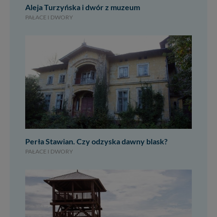
Aleja Turzyńska i dwór z muzeum
PAŁACE I DWORY
Perła Stawian. Czy odzyska dawny blask?
PAŁACE I DWORY