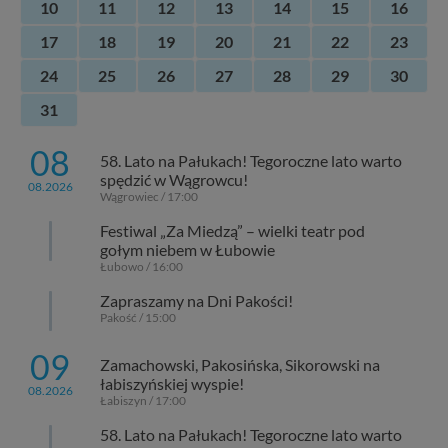
10
11
12
13
14
15
16
17
18
19
20
21
22
23
24
25
26
27
28
29
30
31
08
58. Lato na Pałukach! Tegoroczne lato warto
spędzić w Wągrowcu!
08.2026
Wągrowiec / 17:00
Festiwal „Za Miedzą” – wielki teatr pod
gołym niebem w Łubowie
Łubowo / 16:00
Zapraszamy na Dni Pakości!
Pakość / 15:00
09
Zamachowski, Pakosińska, Sikorowski na
łabiszyńskiej wyspie!
08.2026
Łabiszyn / 17:00
58. Lato na Pałukach! Tegoroczne lato warto