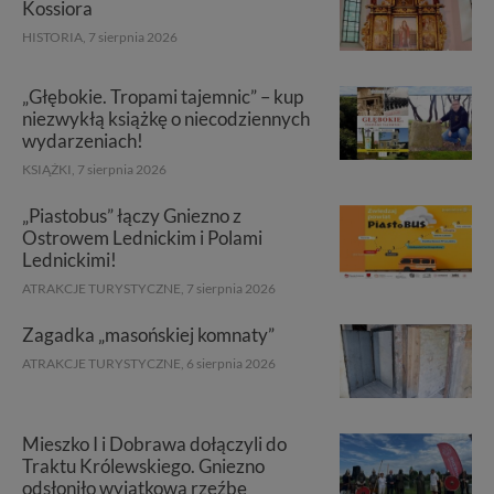
Kossiora
HISTORIA,
7 sierpnia 2026
„Głębokie. Tropami tajemnic” – kup
niezwykłą książkę o niecodziennych
wydarzeniach!
KSIĄŻKI,
7 sierpnia 2026
„Piastobus” łączy Gniezno z
Ostrowem Lednickim i Polami
Lednickimi!
ATRAKCJE TURYSTYCZNE,
7 sierpnia 2026
Zagadka „masońskiej komnaty”
ATRAKCJE TURYSTYCZNE,
6 sierpnia 2026
Mieszko I i Dobrawa dołączyli do
Traktu Królewskiego. Gniezno
odsłoniło wyjątkową rzeźbę