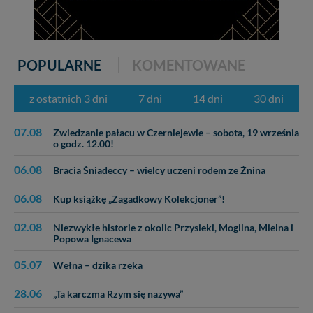
POPULARNE
KOMENTOWANE
z ostatnich 3 dni
7 dni
14 dni
30 dni
07.08
Zwiedzanie pałacu w Czerniejewie – sobota, 19 września
o godz. 12.00!
06.08
Bracia Śniadeccy – wielcy uczeni rodem ze Żnina
06.08
Kup książkę „Zagadkowy Kolekcjoner”!
02.08
Niezwykłe historie z okolic Przysieki, Mogilna, Mielna i
Popowa Ignacewa
05.07
Wełna – dzika rzeka
28.06
„Ta karczma Rzym się nazywa”