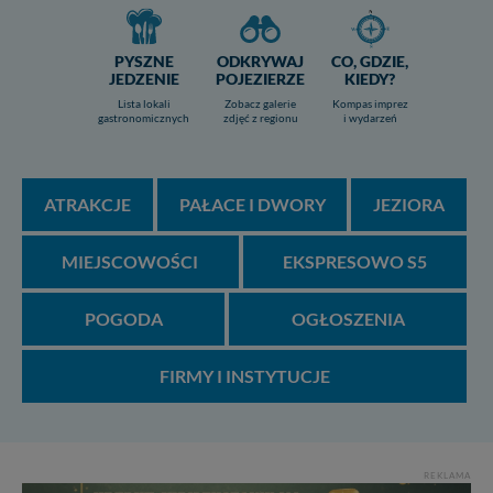
PYSZNE
ODKRYWAJ
CO, GDZIE,
JEDZENIE
POJEZIERZE
KIEDY?
Lista lokali
Zobacz galerie
Kompas imprez
gastronomicznych
zdjęć z regionu
i wydarzeń
ATRAKCJE
PAŁACE I DWORY
JEZIORA
MIEJSCOWOŚCI
EKSPRESOWO S5
POGODA
OGŁOSZENIA
FIRMY I INSTYTUCJE
REKLAMA