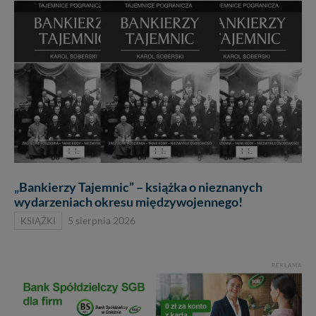
„Bankierzy Tajemnic” – książka o nieznanych
wydarzeniach okresu międzywojennego!
KSIĄŻKI
5 sierpnia 2026
REKLAMA