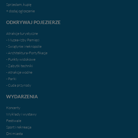
Sprzedam, kupię
+ dodaj ogłoszenie
ODKRYWAJ POJEZIERZE
Atrakcje turystyczne
- Muzea-Izby Pamięci
- Świątynie i nekropolie
- Architektura-Fortyfikacje
- Punkty widokowe
- Zabytki techniki
- Atrakcje wodne
- Parki
- Cuda przyrody
WYDARZENIA
Koncerty
Wykłady i wystawy
Festiwale
Sport i rekreacja
Dni miasta