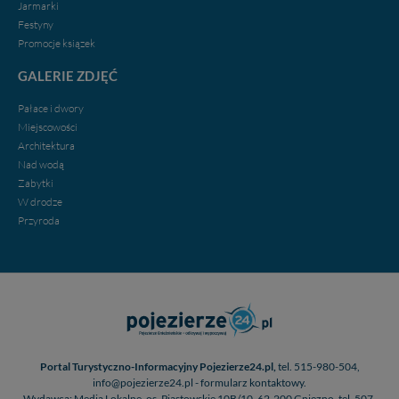
Jarmarki
Festyny
Promocje ksiązek
GALERIE ZDJĘĆ
Pałace i dwory
Miejscowości
Architektura
Nad wodą
Zabytki
W drodze
Przyroda
Portal Turystyczno-Informacyjny Pojezierze24.pl,
tel. 515-980-504,
info@pojezierze24.pl - formularz kontaktowy.
Wydawca: Media Lokalne, os. Piastowskie 10B/10, 62-200 Gniezno, tel. 507-