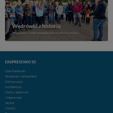
Wędrówki z historią
Wyprawy i odkrywanie niezwykłych miejsc
EKSPRESOWO S5
Szlak Piastowski
Powstanie Wielkopolskie
Oblicza wojny
Architektura
Skarby i tajemnice
Miejscowości
Jeziora
Imprezy