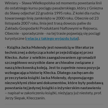
Winiary – Sława Wielkopolska od momentu powstania linii
do ostatniego kursu pociągu pasażerskiego, który z Gniezna
do Sławy odjechał 22 grudnia 1995 roku. Z kolei dla ruchu
towarowego linię zamknięto w 2000 roku. Obecnie od 23
listopada 2007 roku, linia jest trasą dowozu paliw do
Zakładu Gospodarki Produktami Naftowymi w Rejowcu.
Obecnie - sporadycznie - na tej trasie pojawiają się pociągi
turystyczne (
relacja z takiego wyjazdu tutaj
).
-
Książka Jacka Molendy jest nowością w literaturze
technicznej a dotycząca kolei przejeżdżającej przez
Kłecko. Autor z wielkim zaangażowaniem zgromadził
szczegółowo wszystkie dane archiwalne związane z
naszą kłeckowską koleją. Jest to zupełnie nowa pozycja
wzbogacająca historię Kłecka. Dlatego zachęcam do
przeczytania książki Jacka Molendy, dysponującego
niezwykłymi zbiorami dokumentów, które były podstawą
powstania tej jedynej książki o inżynierskim nastawieniu
– napisał w zakończeniu książki, nieżyjący już niestety, prof.
Jerzy Siepak, Kłecczanin.