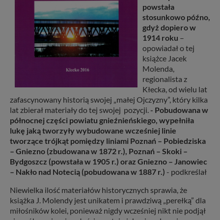
powstała
stosunkowo późno,
gdyż dopiero w
1914 roku
–
opowiadał o tej
książce Jacek
Molenda,
regionalista z
Kłecka, od wielu lat
zafascynowany historią swojej „małej Ojczyzny”, który kilka
lat zbierał materiały do tej swojej pozycji.
- Pobudowana w
północnej części powiatu gnieźnieńskiego, wypełniła
lukę jaką tworzyły wybudowane wcześniej linie
tworzące trójkąt pomiędzy liniami Poznań – Pobiedziska
– Gniezno (zbudowana w 1872 r.), Poznań – Skoki –
Bydgoszcz (powstała w 1905 r.) oraz Gniezno – Janowiec
– Nakło nad Notecią (pobudowana w 1887 r.)
- podkreślał
Niewielka ilość materiałów historycznych sprawia, że
książka J. Molendy jest unikatem i prawdziwą „perełką” dla
miłośników kolei, ponieważ nigdy wcześniej nikt nie podjął