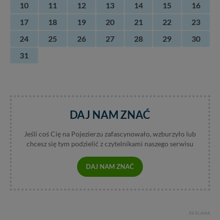
10
11
12
13
14
15
16
17
18
19
20
21
22
23
24
25
26
27
28
29
30
31
DAJ NAM ZNAĆ
Jeśli coś Cię na Pojezierzu zafascynowało, wzburzyło lub
chcesz się tym podzielić z czytelnikami naszego serwisu
DAJ NAM ZNAĆ
REKLAMA