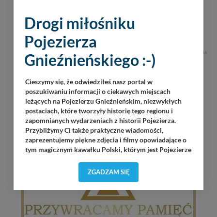
Drogi miłośniku
Pojezierza
Gnieźnieńskiego :-)
REKLAMA
Cieszymy się, że odwiedziłeś nasz portal w
poszukiwaniu informacji o ciekawych miejscach
leżących na Pojezierzu Gnieźnieńskim, niezwykłych
postaciach, które tworzyły historię tego regionu i
zapomnianych wydarzeniach z historii Pojezierza.
Przybliżymy Ci także praktyczne wiadomości,
zaprezentujemy piękne zdjęcia i filmy opowiadające o
tym magicznym kawałku Polski, którym jest Pojezierze
Gnieźnieńskie - perła naszego kraju! Staramy się
Pojezierze Gnieźnieńskie odkrywać dla Ciebie na
ZGADZAM SIĘ
nowo. Z tego względu nasz zespół redakcyjny,
składający się z pasjonatów, miłośników, czy wręcz
osób zakochanych w naszej
małej Ojczyźnie
każdego
„
”
dnia wędruje po Pojezierzu Gnieźnieńskim, by rozwijać