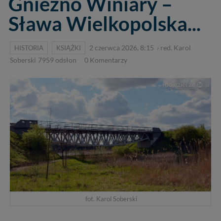
Gniezno Winiary –
Sława Wielkopolska...
HISTORIA
KSIĄŻKI
2 czerwca 2026, 8:15
›
red. Karol
Soberski
7959
odsłon
0
Komentarzy
fot. Karol Soberski