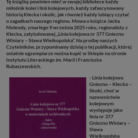
Tę książkę powinien mieć w swojej bibliotece każdy
miłośnik kolei i linii kolejowych, każdy zafascynowany
historią Kłecka i okolic, jak również każdy lubiący czytać
o zagadkach naszego regionu. Mowa o książce Jacka
Molendy, zmarłego 9 września 2025 roku, regionalisty z
Kłecka, zatytułowanej „Linia kolejowa nr 377 Gniezno
Winiary – Sława Wielkopolska”. Na prośbę naszych
Czytelników, przypominamy dzisiaj o tej publikacji, której
ostatnie egzemplarze można kupić w Sklepie na stronie
Instytutu Literackiego im. Marii i Franciszka
Rubaszewskich.
- Linia kolejowa
Gniezno – Kłecko –
Skoki, choć w
nazewnictwie
kolejowym
występuje jako
linia nr 377
Gniezno Winiary –
Sława
Wielkopolska