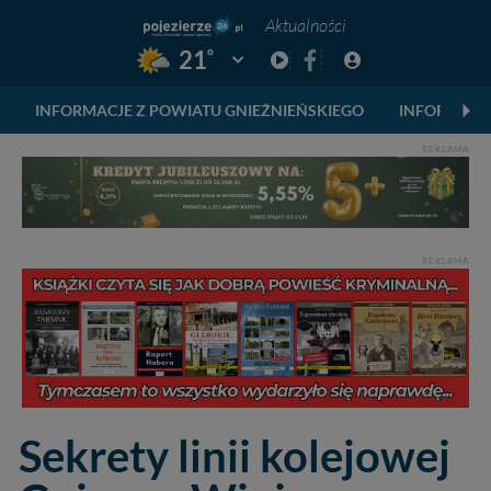
Aktualności
°
21
Pogoda: Gniezno
INFORMACJE Z POWIATU GNIEŹNIEŃSKIEGO
INFORMACJ
REKLAMA
REKLAMA
Sekrety linii kolejowej