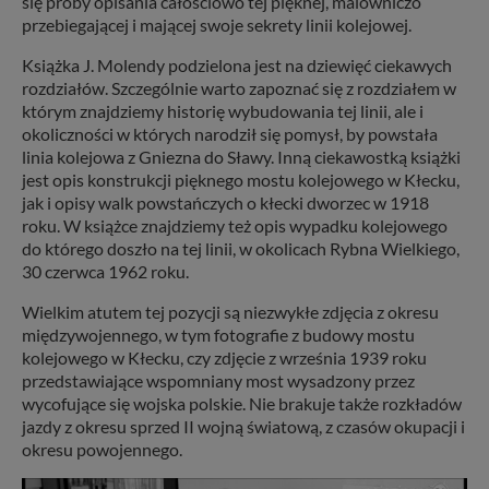
się próby opisania całościowo tej pięknej, malowniczo
przebiegającej i mającej swoje sekrety linii kolejowej.
Książka J. Molendy podzielona jest na dziewięć ciekawych
rozdziałów. Szczególnie warto zapoznać się z rozdziałem w
którym znajdziemy historię wybudowania tej linii, ale i
okoliczności w których narodził się pomysł, by powstała
linia kolejowa z Gniezna do Sławy. Inną ciekawostką książki
jest opis konstrukcji pięknego mostu kolejowego w Kłecku,
jak i opisy walk powstańczych o kłecki dworzec w 1918
roku. W książce znajdziemy też opis wypadku kolejowego
do którego doszło na tej linii, w okolicach Rybna Wielkiego,
30 czerwca 1962 roku.
Wielkim atutem tej pozycji są niezwykłe zdjęcia z okresu
międzywojennego, w tym fotografie z budowy mostu
kolejowego w Kłecku, czy zdjęcie z września 1939 roku
przedstawiające wspomniany most wysadzony przez
wycofujące się wojska polskie. Nie brakuje także rozkładów
jazdy z okresu sprzed II wojną światową, z czasów okupacji i
okresu powojennego.