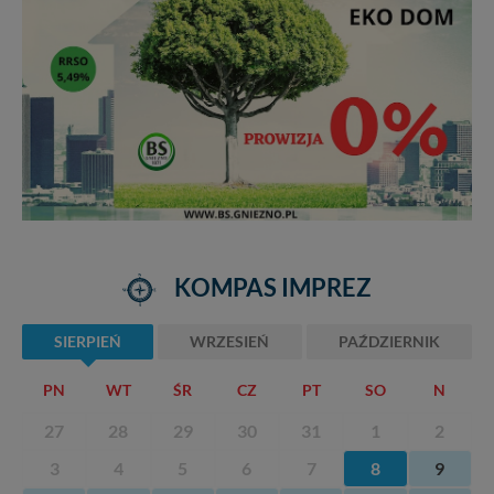
KOMPAS IMPREZ
SIERPIEŃ
WRZESIEŃ
PAŹDZIERNIK
PN
WT
ŚR
CZ
PT
SO
N
27
28
29
30
31
1
2
3
4
5
6
7
8
9