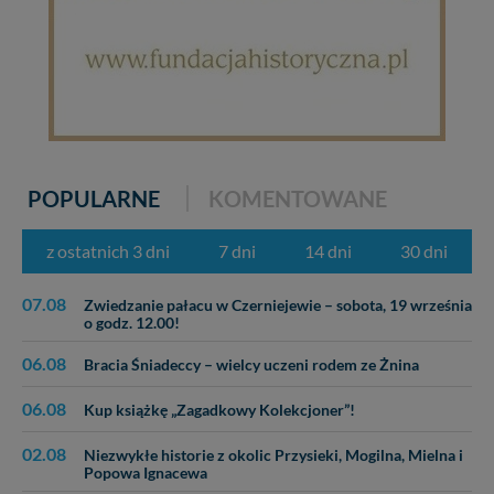
portal, poprzez jego rozbudowę oraz dostarczanie
nowych treści i zdjęć.
Abyśmy nadal mogli to robić, potrzebujemy Twojej
zgody, dzięki której, będziemy mogli elementy serwisu
dostosować do Twoich preferencji. Twoje dane (w tym
pliki cookies) będą zapisywane w celu usprawnienia
serwisu (zapamiętywanie pozycji na mapach, ostatnie
wyszukania, ulubione miejsca, logowania, itp).
POPULARNE
KOMENTOWANE
Bezpieczeństwo Twoich danych jest dla nas
priorytetowe, bez poinformowania Ciebie nie będziemy
zmieniać zakresu naszych uprawnień. Twoje dane są u
z ostatnich 3 dni
7 dni
14 dni
30 dni
nas bezpieczne, jeśli masz wątpliwości co do naszych
intencji, zawsze możesz wycofać swoją zgodę. Więcej
07.08
informacji uzyskach w naszej
Polityce Prywatności
.
Zwiedzanie pałacu w Czerniejewie – sobota, 19 września
o godz. 12.00!
Klikając znak X lub przycisk PRZEJDŹ DO SERWISU
wyrażasz zgodę na przetwarzanie Twoich danych.
06.08
Bracia Śniadeccy – wielcy uczeni rodem ze Żnina
Nasz serwis nie wykorzystuje oraz nie udostępnia
06.08
Kup książkę „Zagadkowy Kolekcjoner”!
Twoich danych innym podmiotom oraz osobom
trzecim. Wyjątkiem jest sytuacja, gdy przekazanie
02.08
Twoich danych jest elementem usługi (przekazanie
Niezwykłe historie z okolic Przysieki, Mogilna, Mielna i
Popowa Ignacewa
danych z formularza kontaktowego, przekazanie danych