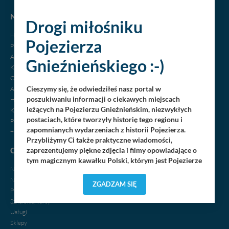
NOCLEGI
Drogi miłośniku
Hotele
Pojezierza
Pensjonaty
Agroturystyka
Gnieźnieńskiego :-)
Kempingi
Ośrodki wypoczynkowe
Cieszymy się, że odwiedziłeś nasz portal w
Apartamenty
poszukiwaniu informacji o ciekawych miejscach
Hostele, motele
leżących na Pojezierzu Gnieźnieńskim, niezwykłych
Kwatery, pokoje
postaciach, które tworzyły historię tego regionu i
Pola biwakowe
zapomnianych wydarzeniach z historii Pojezierza.
+ dodaj swój obiekt
Przybliżymy Ci także praktyczne wiadomości,
OGŁOSZENIA
zaprezentujemy piękne zdjęcia i filmy opowiadające o
tym magicznym kawałku Polski, którym jest Pojezierze
Nieruchomości
Gnieźnieńskie - perła naszego kraju! Staramy się
Noclegi
Pojezierze Gnieźnieńskie odkrywać dla Ciebie na
ZGADZAM SIĘ
Praca
nowo. Z tego względu nasz zespół redakcyjny,
składający się z pasjonatów, miłośników, czy wręcz
Szkolenia, kursy
osób zakochanych w naszej
małej Ojczyźnie
każdego
„
”
Usługi
dnia wędruje po Pojezierzu Gnieźnieńskim, by rozwijać
Sklepy