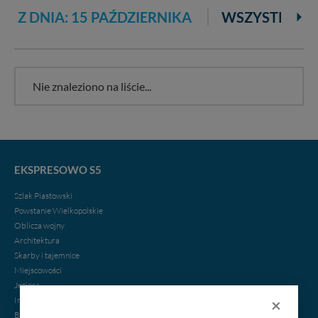
Z DNIA: 15 PAŹDZIERNIKA
WSZYSTKIE
Nie znaleziono na liście...
EKSPRESOWO S5
Szlak Piastowski
Powstanie Wielkopolskie
Oblicza wojny
Architektura
Skarby i tajemnice
Miejscowości
Jeziora
×
Imprezy
Biznes