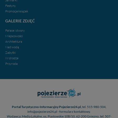
Jarmarki
w przypadku rezerwacji usług typu: nocleg, czartery,
Festyny
itp). Więcej informacji o zasadach i funkcjonalności
Promocje ksiązek
serwisu w
Regulaminie Serwisu
.
GALERIE ZDJĘĆ
Administratorem Twoich danych jest firma: Media
Lokalne Karol Soberski, z siedzibą w Gnieźnie, na os.
Pałace i dwory
Piastowskim 10B/10. Możesz z nami skontaktować się
Miejscowości
za pośrednictwem tej
strony
.
Architektura
Nad wodą
W każdej chwili możesz: zażądać dostępu do swoich
Zabytki
danych, zażądać ich poprawienia lub usunięcia,
W drodze
zabronić ich przetwarzania. Pamiętaj jednak, że nie
zawsze jest możliwe techniczne zrealizowanie Twoich
Przyroda
praw w odniesieniu do informacji zawartych w plikach
cookies. Twoja przeglądarka umożliwia Ci skasowanie
tych plików - w pewnych przypadkach nie możemy tego
zrobić za Ciebie.
Dziękujemy.
Pojezierze Gnieźnieńskie - odkrywaj i wypoczywaj...
Pojezierze Gnieźnieńskie - na weekend, wycieczkę,
Portal Turystyczno-Informacyjny Pojezierze24.pl,
tel. 515-980-504,
wakacje...
info@pojezierze24.pl - formularz kontaktowy.
Wydawca: Media Lokalne, os. Piastowskie 10B/10, 62-200 Gniezno, tel. 507-