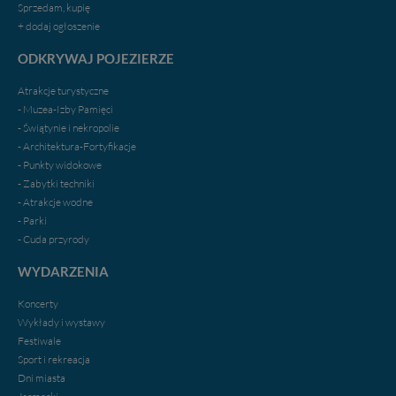
portal, poprzez jego rozbudowę oraz dostarczanie
Sprzedam, kupię
nowych treści i zdjęć.
+ dodaj ogłoszenie
Abyśmy nadal mogli to robić, potrzebujemy Twojej
ODKRYWAJ POJEZIERZE
zgody, dzięki której, będziemy mogli elementy serwisu
dostosować do Twoich preferencji. Twoje dane (w tym
Atrakcje turystyczne
pliki cookies) będą zapisywane w celu usprawnienia
- Muzea-Izby Pamięci
serwisu (zapamiętywanie pozycji na mapach, ostatnie
- Świątynie i nekropolie
wyszukania, ulubione miejsca, logowania, itp).
- Architektura-Fortyfikacje
Bezpieczeństwo Twoich danych jest dla nas
- Punkty widokowe
priorytetowe, bez poinformowania Ciebie nie będziemy
- Zabytki techniki
zmieniać zakresu naszych uprawnień. Twoje dane są u
- Atrakcje wodne
nas bezpieczne, jeśli masz wątpliwości co do naszych
- Parki
intencji, zawsze możesz wycofać swoją zgodę. Więcej
- Cuda przyrody
informacji uzyskach w naszej
Polityce Prywatności
.
Klikając znak X lub przycisk PRZEJDŹ DO SERWISU
WYDARZENIA
wyrażasz zgodę na przetwarzanie Twoich danych.
Koncerty
Nasz serwis nie wykorzystuje oraz nie udostępnia
Wykłady i wystawy
Twoich danych innym podmiotom oraz osobom
Festiwale
trzecim. Wyjątkiem jest sytuacja, gdy przekazanie
Sport i rekreacja
Twoich danych jest elementem usługi (przekazanie
Dni miasta
danych z formularza kontaktowego, przekazanie danych