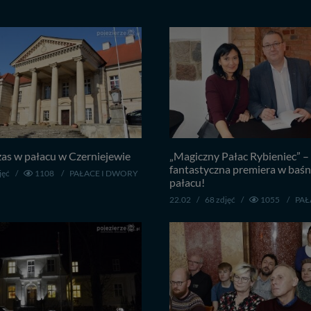
as w pałacu w Czerniejewie
„Magiczny Pałac Rybieniec” –
fantastyczna premiera w ba
jęć
/
1108
/
PAŁACE I DWORY
pałacu!
22.02
/
68 zdjęć
/
1055
/
PAŁ