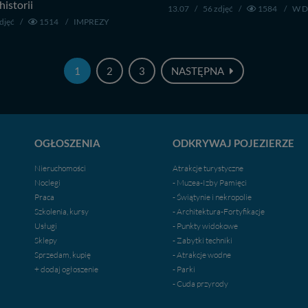
historii
13.07
/
56 zdjęć
/
1584
/
W 
djęć
/
1514
/
IMPREZY
1
2
3
NASTĘPNA
OGŁOSZENIA
ODKRYWAJ POJEZIERZE
Nieruchomości
Atrakcje turystyczne
Noclegi
- Muzea-Izby Pamięci
Praca
- Świątynie i nekropolie
Szkolenia, kursy
- Architektura-Fortyfikacje
Usługi
- Punkty widokowe
Sklepy
- Zabytki techniki
Sprzedam, kupię
- Atrakcje wodne
+ dodaj ogłoszenie
- Parki
- Cuda przyrody