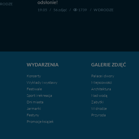
odsłonie!
DRODZE
19.05
/
56 zdjęć
/
1739
/
W DRODZE
WYDARZENIA
GALERIE ZDJĘĆ
Koncerty
Pałace i dwory
Wykłady i wystawy
Miejscowości
Festiwale
Architektura
Sport i rekreacja
Nad wodą
Dni miasta
Zabytki
Jarmarki
W drodze
Festyny
Przyroda
Promocje ksiązek