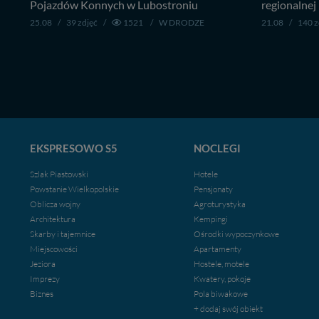
Pojazdów Konnych w Lubostroniu
regionalnej 
25.08
/
39 zdjęć
/
1521
/
W DRODZE
21.08
/
140 z
EKSPRESOWO S5
NOCLEGI
Szlak Piastowski
Hotele
Powstanie Wielkopolskie
Pensjonaty
Oblicza wojny
Agroturystyka
Architektura
Kempingi
Skarby i tajemnice
Ośrodki wypoczynkowe
Miejscowości
Apartamenty
Jeziora
Hostele, motele
Imprezy
Kwatery, pokoje
Biznes
Pola biwakowe
+ dodaj swój obiekt