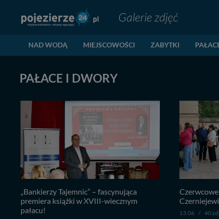
Galerie zdjęć
NAD WODĄ
MIEJSCOWOŚCI
ZABYTKI
PAŁAC
PAŁACE I DWORY
„Bankierzy Tajemnic” – fascynująca
Czerwcowe 
premiera książki w XVIII-wiecznym
Czerniejewi
pałacu!
13.06
/
40 zd