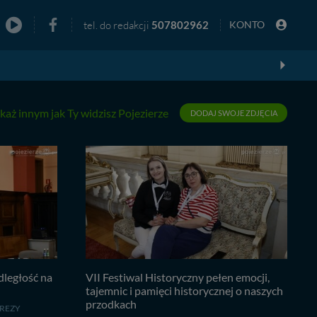
tel. do redakcji
507802962
KONTO
zno
każ innym jak Ty widzisz Pojezierze
DODAJ SWOJE ZDJĘCIA
dległość na
VII Festiwal Historyczny pełen emocji,
tajemnic i pamięci historycznej o naszych
przodkach
REZY