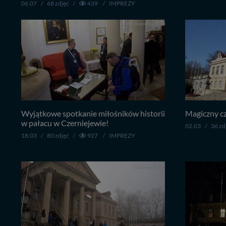
06.07
/
68 zdjęć
/
439
/
IMPREZY
Wyjątkowe spotkanie miłośników historii
Magiczny cz
w pałacu w Czerniejewie!
02.03
/
36 zd
18.03
/
80 zdjęć
/
927
/
IMPREZY