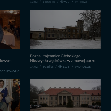
19.03
/
140 zdjęć
/
972
/
IMPREZY
Poznali tajemnice Głębokiego...
śniowym
Niezwykła wędrówka w zimowej aurze
14.02
/
60 zdjęć
/
1176
/
W DRODZE
ACE I DWORY