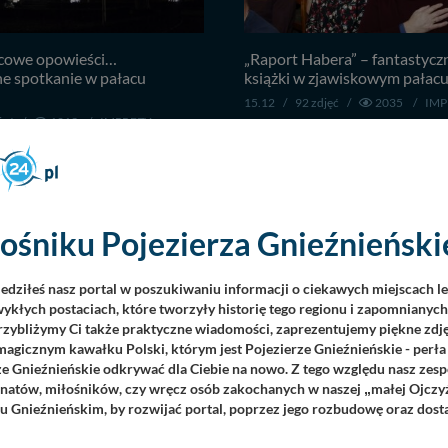
cowe opowieści…
„Raport Habera” – fantastycz
e spotkanie w pałacu
książki w zjawiskowym pałacu
15.12
/
92 zdjęć
/
2035
/
IMP
jęć
/
1213
/
IMPREZY
ośniku Pojezierza Gnieźnieńskie
iedziłeś nasz portal w poszukiwaniu informacji o ciekawych miejscach l
ykłych postaciach, które tworzyły historię tego regionu i zapomnianyc
Przybliżymy Ci także praktyczne wiadomości, zaprezentujemy piękne zdjęc
burger podbił serca
W listopadowej aurze zwiedza
agicznym kawałku Polski, którym jest Pojezierze Gnieźnieńskie - perła
i w pałacu w Rybieńcu!
Czerniejewo
ze Gnieźnieńskie odkrywać dla Ciebie na nowo. Z tego względu nasz zesp
djęć
/
1836
/
IMPREZY
16.11
/
28 zdjęć
/
1354
/
W 
jonatów, miłośników, czy wręcz osób zakochanych w naszej
małej Ojczy
„
u Gnieźnieńskim, by rozwijać portal, poprzez jego rozbudowę oraz dos