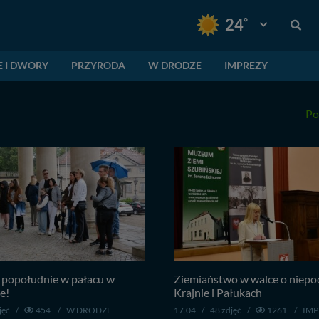
°
24
Pogoda: Gnie
E I DWORY
PRZYRODA
W DRODZE
IMPREZY
Po
popołudnie w pałacu w
Ziemiaństwo w walce o niepo
e!
Krajnie i Pałukach
jęć
/
454
/
W DRODZE
17.04
/
48 zdjęć
/
1261
/
IMP