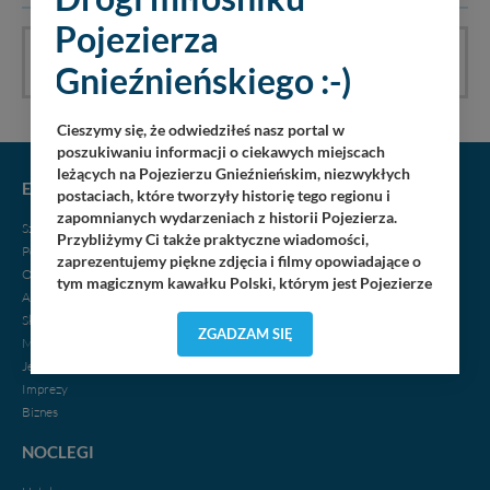
Pojezierza
Galeria nie ma jeszcze komentarzy, bądź pierwszy!
Gnieźnieńskiego :-)
Cieszymy się, że odwiedziłeś nasz portal w
poszukiwaniu informacji o ciekawych miejscach
leżących na Pojezierzu Gnieźnieńskim, niezwykłych
EKSPRESOWO S5
postaciach, które tworzyły historię tego regionu i
zapomnianych wydarzeniach z historii Pojezierza.
Szlak Piastowski
Przybliżymy Ci także praktyczne wiadomości,
Powstanie Wielkopolskie
zaprezentujemy piękne zdjęcia i filmy opowiadające o
Oblicza wojny
tym magicznym kawałku Polski, którym jest Pojezierze
Architektura
Gnieźnieńskie - perła naszego kraju! Staramy się
Skarby i tajemnice
Pojezierze Gnieźnieńskie odkrywać dla Ciebie na
ZGADZAM SIĘ
Miejscowości
nowo. Z tego względu nasz zespół redakcyjny,
Jeziora
składający się z pasjonatów, miłośników, czy wręcz
Imprezy
osób zakochanych w naszej
małej Ojczyźnie
każdego
„
”
Biznes
dnia wędruje po Pojezierzu Gnieźnieńskim, by rozwijać
portal, poprzez jego rozbudowę oraz dostarczanie
NOCLEGI
nowych treści i zdjęć.