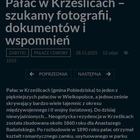
Pałac w Krześlicach –
szukamy fotografii,
dokumentów i
wspomnień
ZABYTKI
PAŁACE I DWORY
28.11.2025
12 zdjęć
1503
POPRZEDNIA
NASTĘPNA
Pałac w Krześlicach (gmina Pobiedziska) to jeden z
piękniejszych pałaców w Wielkopolsce, a jednocześnie
skrywający bardzo wiele tajemnic z okresu
międzywojennego i II wojny światowej. Do dzisiaj
niewyjaśnionych… Neogotycka rezydencja w Krześlicach
została zbudowana około 1860 roku dla Anastazego
Radońskiego. Po rozbudowie w 1890 roku pałac otrzymał
kształt romantycznego zamku, usytuowanego w parku