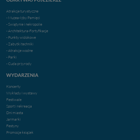
Administratorem Twoich danych jest firma: Media
Atrakcje turystyczne
Lokalne Karol Soberski, z siedzibą w Gnieźnie, na os.
- Muzea-Izby Pamięci
Piastowskim 10B/10. Możesz z nami skontaktować się
- Świątynie i nekropolie
za pośrednictwem tej
strony
.
- Architektura-Fortyfikacje
- Punkty widokowe
W każdej chwili możesz: zażądać dostępu do swoich
- Zabytki techniki
danych, zażądać ich poprawienia lub usunięcia,
- Atrakcje wodne
zabronić ich przetwarzania. Pamiętaj jednak, że nie
- Parki
zawsze jest możliwe techniczne zrealizowanie Twoich
- Cuda przyrody
praw w odniesieniu do informacji zawartych w plikach
cookies. Twoja przeglądarka umożliwia Ci skasowanie
WYDARZENIA
tych plików - w pewnych przypadkach nie możemy tego
zrobić za Ciebie.
Koncerty
Wykłady i wystawy
Dziękujemy.
Festiwale
Pojezierze Gnieźnieńskie - odkrywaj i wypoczywaj...
Sport i rekreacja
Pojezierze Gnieźnieńskie - na weekend, wycieczkę,
Dni miasta
wakacje...
Jarmarki
Festyny
Promocje ksiązek