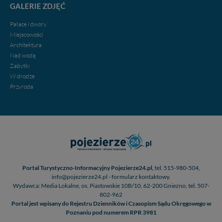
GALERIE ZDJĘĆ
Pałace i dwory
Miejscowości
Architektura
Nad wodą
Zabytki
W drodze
Przyroda
Portal Turystyczno-Informacyjny Pojezierze24.pl,
tel. 515-980-504,
info@pojezierze24.pl - formularz kontaktowy.
Wydawca: Media Lokalne, os. Piastowskie 10B/10, 62-200 Gniezno, tel. 507-
802-962
Portal jest wpisany do Rejestru Dzienników i Czasopism Sądu Okręgowego w
Poznaniu pod numerem RPR 3981