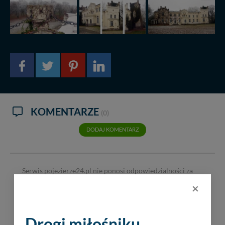
KOMENTARZE
(0)
DODAJ KOMENTARZ
Serwis pojezierze24.pl nie ponosi odpowiedzialności za
treść komentarzy i opinii. Prosimy o zamieszczanie
×
komentarzy dotyczących danej tematyki dyskusji. Wpisy
niezwiązane z tematem, wulgarne, obraźliwe, naruszające
prawo będą usuwane.
Drogi miłośniku