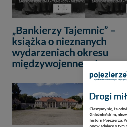
„Bankierzy Tajemnic” –
książka o nieznanych
wydarzeniach okresu
międzywojennego!
Drogi mił
Cieszymy się, że odw
Gnieźnieńskim, niezw
historii Pojezierza. 
opowiadające o tym m