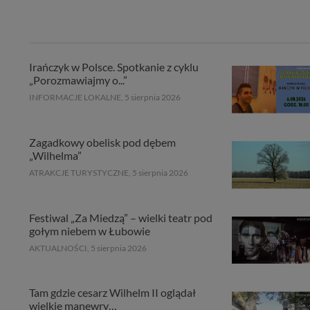
informacji zawartych
przypadkach nie może
Dziękujemy.
Pojezierze Gnieźnień
Irańczyk w Polsce. Spotkanie z cyklu
„Porozmawiajmy o...”
INFORMACJE LOKALNE,
5 sierpnia 2026
Zagadkowy obelisk pod dębem
„Wilhelma”
ATRAKCJE TURYSTYCZNE,
5 sierpnia 2026
Festiwal „Za Miedzą” – wielki teatr pod
gołym niebem w Łubowie
AKTUALNOŚCI,
5 sierpnia 2026
Tam gdzie cesarz Wilhelm II oglądał
wielkie manewry…