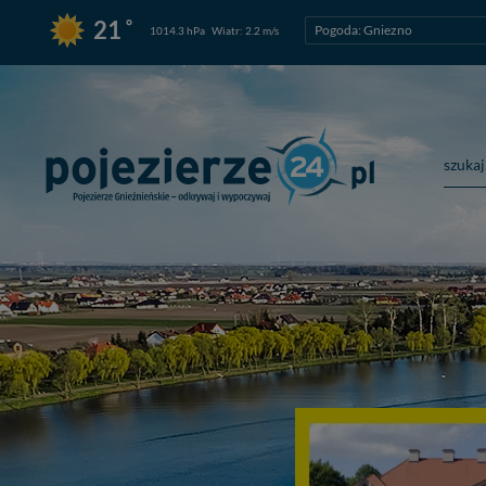
°
21
Pogoda: Gniezno
1014.3 hPa
Wiatr: 2.2 m/s