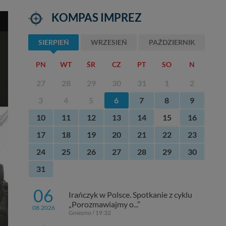
KOMPAS IMPREZ
SIERPIEŃ
WRZESIEŃ
PAŹDZIERNIK
PN
WT
ŚR
CZ
PT
SO
N
27
28
29
30
31
1
2
3
4
5
6
7
8
9
10
11
12
13
14
15
16
17
18
19
20
21
22
23
24
25
26
27
28
29
30
31
06
Irańczyk w Polsce. Spotkanie z cyklu
„Porozmawiajmy o...”
08.2026
Gniezno / 19:32