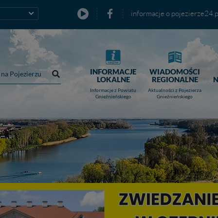
informacje o pojezierze24.p
INFORMACJE
WIADOMOŚCI
LOKALNE
REGIONALNE
Informacje z Powiatu
Aktualności z Pojezierza
Gnieźnieńskiego
Gnieźnieńskiego