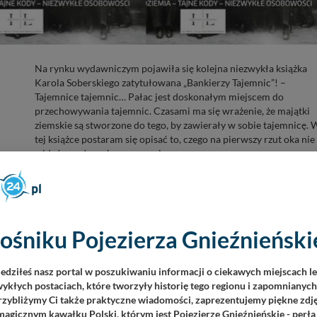
Na rynku wydawniczym pojawiła się kolejna niezwykła książka
Karola Soberskiego zatytułowana „Bankierzy Tajemnic”! –
Tajemnice tajemnic… Pałac jest doskonałym miejscem do
przechowywania tajemnic. Czasami ma się wrażenie, że majątki
ziemskie są stworzone do tego, by zawierały w sobie tajemnicę. 
tej książce postaram się opisać to, czego na pierwszy rzut oka nie
widać w pałacach na pograniczu...
ośniku Pojezierza Gnieźnieńskie
iedziłeś nasz portal w poszukiwaniu informacji o ciekawych miejscach l
ykłych postaciach, które tworzyły historię tego regionu i zapomnianyc
Przybliżymy Ci także praktyczne wiadomości, zaprezentujemy piękne zdjęc
agicznym kawałku Polski, którym jest Pojezierze Gnieźnieńskie - perła