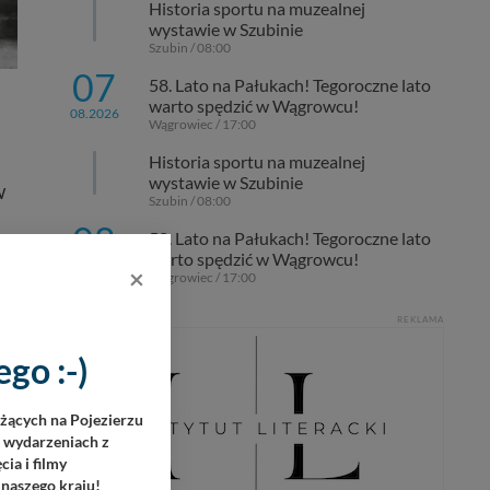
Historia sportu na muzealnej
wystawie w Szubinie
Szubin / 08:00
07
58. Lato na Pałukach! Tegoroczne lato
warto spędzić w Wągrowcu!
08.2026
Wągrowiec / 17:00
Historia sportu na muzealnej
wystawie w Szubinie
W
Szubin / 08:00
08
58. Lato na Pałukach! Tegoroczne lato
warto spędzić w Wągrowcu!
08.2026
×
Wągrowiec / 17:00
REKLAMA
go :-)
eżących na Pojezierzu
h wydarzeniach z
ia i filmy
 naszego kraju!