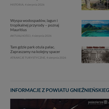
HISTORIA,
4 sierpnia 2026
Wyspa wodospadów, lagun i
tropikalnej przyrody – poznaj
Mauritius
AKTUALNOŚCI,
4 sierpnia 2026
Tam gdzie park otula pałac.
Zapraszamy na kolejny spacer
ATRAKCJE TURYSTYCZNE,
4 sierpnia 2026
INFORMACJE Z POWIATU GNIEŹNIEŃSKIE