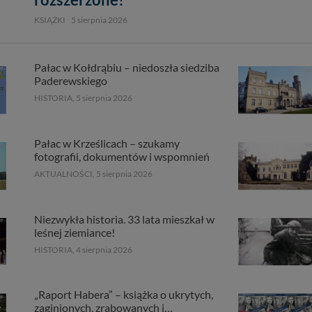
 w plikach cookies. Twoja przeglądarka umożliwia Ci skasowanie tych p
KSIĄŻKI
5 sierpnia 2026
my tego zrobić za Ciebie.
skie - odkrywaj i wypoczywaj... Pojezierze Gnieźnieńskie - na weekend, w
Pałac w Kołdrąbiu – niedoszła siedziba
Paderewskiego
HISTORIA,
5 sierpnia 2026
Pałac w Krześlicach – szukamy
fotografii, dokumentów i wspomnień
AKTUALNOŚCI,
5 sierpnia 2026
Niezwykła historia. 33 lata mieszkał w
leśnej ziemiance!
HISTORIA,
4 sierpnia 2026
„Raport Habera” – książka o ukrytych,
zaginionych, zrabowanych i…