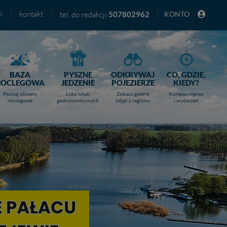
l
kontakt
tel. do redakcji
507802962
KONTO
BAZA
PYSZNE
ODKRYWAJ
CO, GDZIE,
NOCLEGOWA
JEDZENIE
POJEZIERZE
KIEDY?
Poznaj obiekty
Lista lokali
Zobacz galerie
Kompas imprez
noclegowe
gastronomicznych
zdjęć z regionu
i wydarzeń
REKLAMA