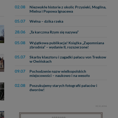
lików - w pewnych
02.08
Niezwykłe historie z okolic Przysieki, Mogilna,
Mielna i Popowa Ignacewa
05.07
Wełna – dzika rzeka
ycieczkę, wakacje...
28.06
„Ta karczma Rzym się nazywa”
05.08
Wyjątkowa publikacja! Książka „Zapomniana
zbrodnia” – wydanie II, rozszerzone!
05.07
Skarby klasztoru i zagadki pałacu von Treskow
w Owińskach
09.07
Pochodzenie nazw wielkopolskich
miejscowości – naukowo i na wesoło
02.08
Poszukujemy starych fotografii pałaców i
dworów!
REKLAMA