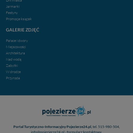
Dni miasta
Jarmarki
Festyny
Promocje ksiązek
GALERIE ZDJĘĆ
Pałace i dwory
Miejscowości
Architektura
Nad wodą
Zabytki
W drodze
Przyroda
Portal Turystyczno-Informacyjny Pojezierze24.pl,
tel. 515-980-504,
info@pojezierze24.pl - formularz kontaktowy.