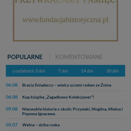
POPULARNE
KOMENTOWANE
z ostatnich 3 dni
7 dni
14 dni
30 dni
06.08
Bracia Śniadeccy – wielcy uczeni rodem ze Żnina
06.08
Kup książkę „Zagadkowy Kolekcjoner”!
09.08
Niezwykłe historie z okolic Przysieki, Mogilna, Mielna i
Popowa Ignacewa
05.07
Wełna – dzika rzeka