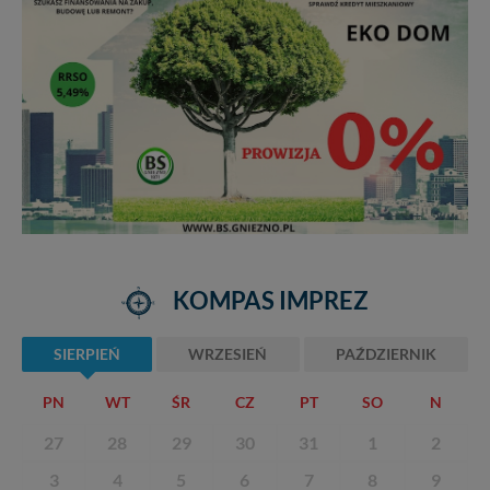
KOMPAS IMPREZ
SIERPIEŃ
WRZESIEŃ
PAŹDZIERNIK
PN
WT
ŚR
CZ
PT
SO
N
27
28
29
30
31
1
2
3
4
5
6
7
8
9