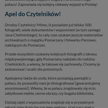
pałacu! Zapowiada się kolejny ciekawy wyjazd w Polskę!
Apel do Czytelników!
Drodzy Czytelnicy! Mimo, iż posiadam już blisko 500
fotografii, wiele dokumentów i wspomnień (w tym samego
Jana Chełmickiego), to cały czas szukam jeszcze materiałów
archiwalnych o majątku Pomarzany i folwarku Parcewo,
należącym do Pomarzan.
Przede wszystkim szukamy kolejnych fotografii z okresu
międzywojennego, gdy Pomarzany należało do rodziny
Chełmickich, a wiemy, że takowe się zachowały. Chcemy je
zeskanować i ocalić dla potomnych.
Apelujemy także do osób, które posiadają pamiątki z
pałacu, by pozwoliły nam je sfotografować (gwarantujemy
anonimowość). Wiemy, że w pałacu znajdowały się m.in.
zabytkowe meble, cenne obrazy, czy bogata biblioteka.
Dzisiaj część z wyposażenia znajduje się w prywatnych
rękach mieszkańców naszego regionu, stąd nasz apel o