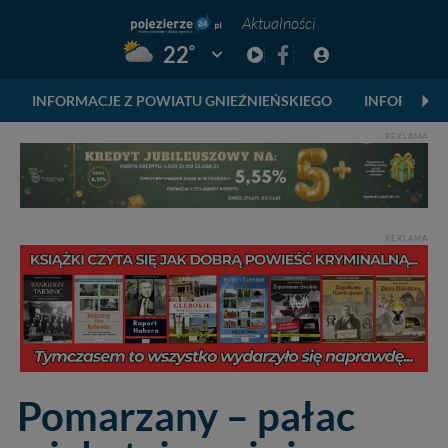
Aktualności
°
22
Pogoda: Gniezno
INFORMACJE Z POWIATU GNIEŹNIEŃSKIEGO
INFORMACJ
REKLAMA
REKLAMA
Pomarzany – pałac