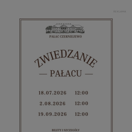
portal, poprzez jego rozbudowę oraz dostarczanie
nowych treści i zdjęć.
REKLAMA
Abyśmy nadal mogli to robić, potrzebujemy Twojej
zgody, dzięki której, będziemy mogli elementy serwisu
dostosować do Twoich preferencji. Twoje dane (w tym
pliki cookies) będą zapisywane w celu usprawnienia
serwisu (zapamiętywanie pozycji na mapach, ostatnie
wyszukania, ulubione miejsca, logowania, itp).
Bezpieczeństwo Twoich danych jest dla nas
priorytetowe, bez poinformowania Ciebie nie będziemy
zmieniać zakresu naszych uprawnień. Twoje dane są u
nas bezpieczne, jeśli masz wątpliwości co do naszych
intencji, zawsze możesz wycofać swoją zgodę. Więcej
informacji uzyskach w naszej
Polityce Prywatności
.
Klikając znak X lub przycisk PRZEJDŹ DO SERWISU
wyrażasz zgodę na przetwarzanie Twoich danych.
Nasz serwis nie wykorzystuje oraz nie udostępnia
Twoich danych innym podmiotom oraz osobom
trzecim. Wyjątkiem jest sytuacja, gdy przekazanie
Twoich danych jest elementem usługi (przekazanie
danych z formularza kontaktowego, przekazanie danych