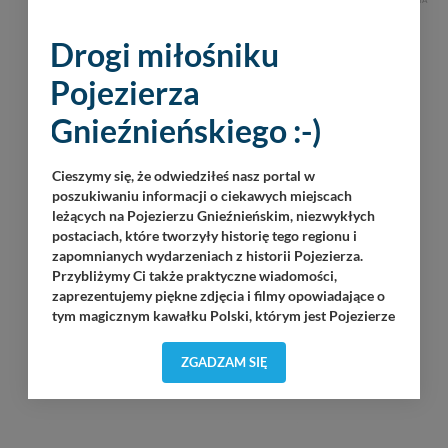
REKLAMA
Drogi miłośniku
Pojezierza
Gnieźnieńskiego :-)
Cieszymy się, że odwiedziłeś nasz portal w
poszukiwaniu informacji o ciekawych miejscach
leżących na Pojezierzu Gnieźnieńskim, niezwykłych
postaciach, które tworzyły historię tego regionu i
zapomnianych wydarzeniach z historii Pojezierza.
Przybliżymy Ci także praktyczne wiadomości,
zaprezentujemy piękne zdjęcia i filmy opowiadające o
tym magicznym kawałku Polski, którym jest Pojezierze
Gnieźnieńskie - perła naszego kraju! Staramy się
Pojezierze Gnieźnieńskie odkrywać dla Ciebie na
ZGADZAM SIĘ
nowo. Z tego względu nasz zespół redakcyjny,
składający się z pasjonatów, miłośników, czy wręcz
osób zakochanych w naszej
małej Ojczyźnie
każdego
„
”
dnia wędruje po Pojezierzu Gnieźnieńskim, by rozwijać