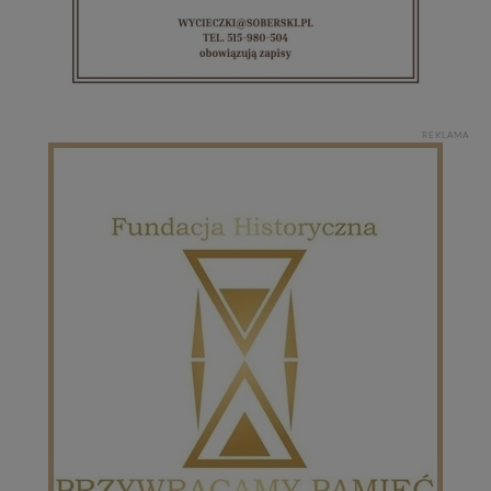
w przypadku rezerwacji usług typu: nocleg, czartery,
itp). Więcej informacji o zasadach i funkcjonalności
serwisu w
Regulaminie Serwisu
.
Administratorem Twoich danych jest firma: Media
Lokalne Karol Soberski, z siedzibą w Gnieźnie, na os.
REKLAMA
Piastowskim 10B/10. Możesz z nami skontaktować się
za pośrednictwem tej
strony
.
W każdej chwili możesz: zażądać dostępu do swoich
danych, zażądać ich poprawienia lub usunięcia,
zabronić ich przetwarzania. Pamiętaj jednak, że nie
zawsze jest możliwe techniczne zrealizowanie Twoich
praw w odniesieniu do informacji zawartych w plikach
cookies. Twoja przeglądarka umożliwia Ci skasowanie
tych plików - w pewnych przypadkach nie możemy tego
zrobić za Ciebie.
Dziękujemy.
Pojezierze Gnieźnieńskie - odkrywaj i wypoczywaj...
Pojezierze Gnieźnieńskie - na weekend, wycieczkę,
wakacje...