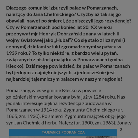
Dlaczego komuniści zburzyli pałac w Pomarzanach,
należący do Jana Chełmickiego? Czyżby aż tak się go
obawiali, nawet po śmierci, że zniszczyli jego rezydencję?
Czy w Pomarzanach pod koniec lat 20. XX wieku
przebywał mjr Henryk Dobrzański znany w latach II
wojny światowej jako „Hubal”? Co się stało z licznymi (i
cennymi) dziełami sztuki zgromadzonymi w pałacu w
1939 roku? To tylko niektóre, z bardzo wielu pytań,
związanych z historią majątku w Pomarzanach (gmina
Kłecko). Dziś mogę powiedzieć, że pałac w Pomarzanach
był jednym z najpiękniejszych, a jednocześnie jest
najbardziej tajemniczym pałacem w naszym regionie!
Pomarzany, wieś w gminie Kłecko w powiecie
gnieźnieńskim wzmiankowana była już w 1284 roku. Nas
jednak interesuje piękna rezydencja zbudowana w
Pomarzanach w 1914 roku Zygmunta Chełmickiego (ur.
1865, zm. 1930). Po śmierci Zygmunta majątek objął jego
syn Jan Chełmicki
herbu Nałęcz (ur. 1900, zm. 1963), żonaty
z