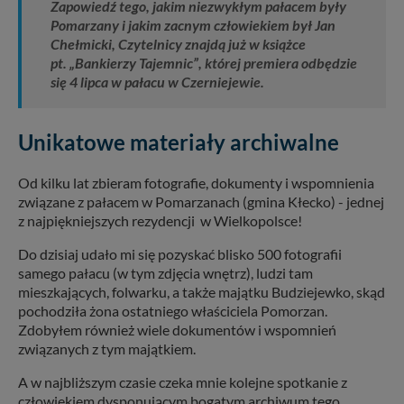
Zapowiedź tego, jakim niezwykłym pałacem były
Pomarzany i jakim zacnym człowiekiem był Jan
Chełmicki, Czytelnicy znajdą już w książce
pt. „Bankierzy Tajemnic”, której premiera odbędzie
się 4 lipca w pałacu w Czerniejewie.
Unikatowe materiały archiwalne
Od kilku lat zbieram fotografie, dokumenty i wspomnienia
związane z pałacem w Pomarzanach (gmina Kłecko) - jednej
z najpiękniejszych rezydencji w Wielkopolsce!
Do dzisiaj udało mi się pozyskać blisko 500 fotografii
samego pałacu (w tym zdjęcia wnętrz), ludzi tam
mieszkających, folwarku, a także majątku Budziejewko, skąd
pochodziła żona ostatniego właściciela Pomorzan.
Zdobyłem również wiele dokumentów i wspomnień
związanych z tym majątkiem.
A w najbliższym czasie czeka mnie kolejne spotkanie z
człowiekiem dysponującym bogatym archiwum tego