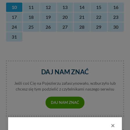
10
11
12
13
14
15
16
17
18
19
20
21
22
23
24
25
26
27
28
29
30
31
DAJ NAM ZNAĆ
Jeśli coś Cię na Pojezierzu zafascynowało, wzburzyło lub
chcesz się tym podzielić z czytelnikami naszego serwisu
DAJ NAM ZNAĆ
×