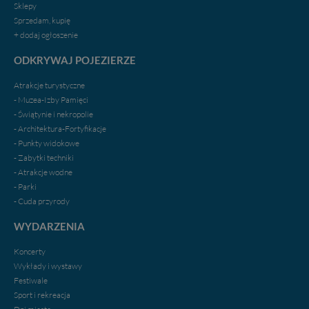
Sklepy
Sprzedam, kupię
+ dodaj ogłoszenie
ODKRYWAJ POJEZIERZE
Atrakcje turystyczne
- Muzea-Izby Pamięci
- Świątynie i nekropolie
- Architektura-Fortyfikacje
- Punkty widokowe
- Zabytki techniki
- Atrakcje wodne
- Parki
- Cuda przyrody
WYDARZENIA
Koncerty
Wykłady i wystawy
Festiwale
Sport i rekreacja