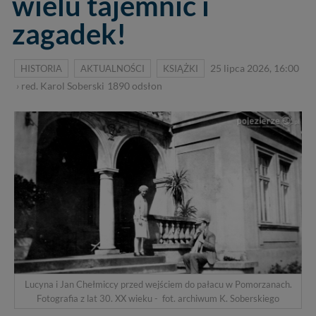
wielu tajemnic i
zagadek!
HISTORIA
AKTUALNOŚCI
KSIĄŻKI
25 lipca 2026, 16:00
›
red. Karol Soberski
1890
odsłon
Lucyna i Jan Chełmiccy przed wejściem do pałacu w Pomorzanach.
Fotografia z lat 30. XX wieku - fot. archiwum K. Soberskiego