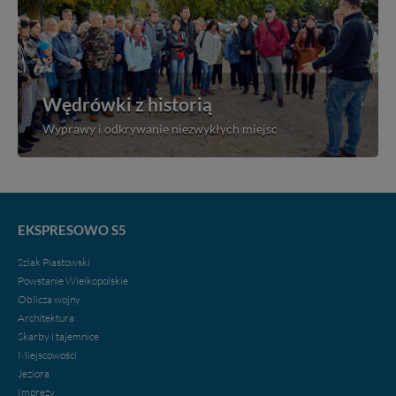
Wędrówki z historią
Wyprawy i odkrywanie niezwykłych miejsc
EKSPRESOWO S5
Szlak Piastowski
Powstanie Wielkopolskie
Oblicza wojny
Architektura
Skarby i tajemnice
Miejscowości
Jeziora
Imprezy