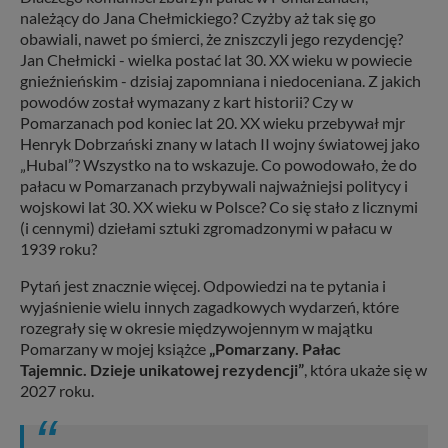
należący do Jana Chełmickiego? Czyżby aż tak się go
obawiali, nawet po śmierci, że zniszczyli jego rezydencję?
Jan Chełmicki - wielka postać lat 30. XX wieku w powiecie
gnieźnieńskim - dzisiaj zapomniana i niedoceniana. Z jakich
powodów został wymazany z kart historii? Czy w
Pomarzanach pod koniec lat 20. XX wieku przebywał mjr
Henryk Dobrzański znany w latach II wojny światowej jako
„Hubal”? Wszystko na to wskazuje. Co powodowało, że do
pałacu w Pomarzanach przybywali najważniejsi politycy i
wojskowi lat 30. XX wieku w Polsce? Co się stało z licznymi
(i cennymi) dziełami sztuki zgromadzonymi w pałacu w
1939 roku?
Pytań jest znacznie więcej. Odpowiedzi na te pytania i
wyjaśnienie wielu innych zagadkowych wydarzeń, które
rozegrały się w okresie międzywojennym w majątku
Pomarzany w mojej książce
„Pomarzany. Pałac
Tajemnic. Dzieje unikatowej rezydencji”
, która ukaże się w
2027 roku.