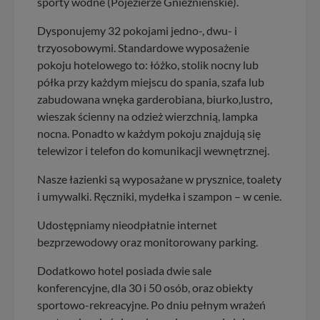
sporty wodne (Pojezierze Gnieźnieńskie).
Dysponujemy 32 pokojami jedno-, dwu- i
trzyosobowymi. Standardowe wyposażenie
pokoju hotelowego to: łóżko, stolik nocny lub
półka przy każdym miejscu do spania, szafa lub
zabudowana wnęka garderobiana, biurko,lustro,
wieszak ścienny na odzież wierzchnią, lampka
nocna. Ponadto w każdym pokoju znajdują się
telewizor i telefon do komunikacji wewnętrznej.
Nasze łazienki są wyposażane w prysznice, toalety
i umywalki. Ręczniki, mydełka i szampon – w cenie.
Udostępniamy nieodpłatnie internet
bezprzewodowy oraz monitorowany parking.
Dodatkowo hotel posiada dwie sale
konferencyjne, dla 30 i 50 osób, oraz obiekty
sportowo-rekreacyjne. Po dniu pełnym wrażeń