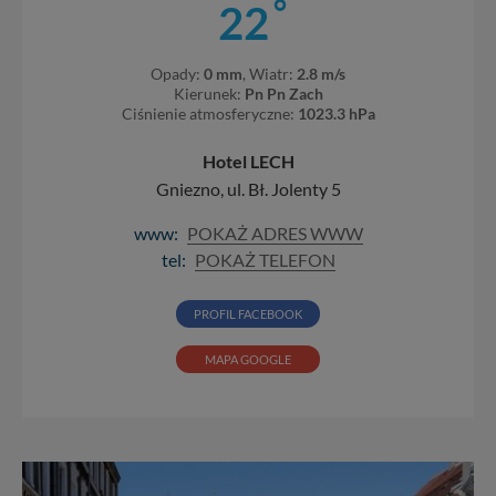
°
22
Opady:
0 mm
, Wiatr:
2.8 m/s
Kierunek:
Pn Pn Zach
Ciśnienie atmosferyczne:
1023.3 hPa
Hotel LECH
Gniezno, ul. Bł. Jolenty 5
www:
POKAŻ ADRES WWW
tel:
POKAŻ TELEFON
PROFIL FACEBOOK
MAPA GOOGLE