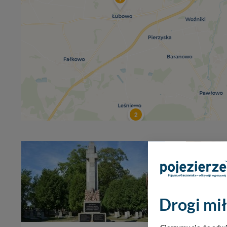
2
Drogi mił
3