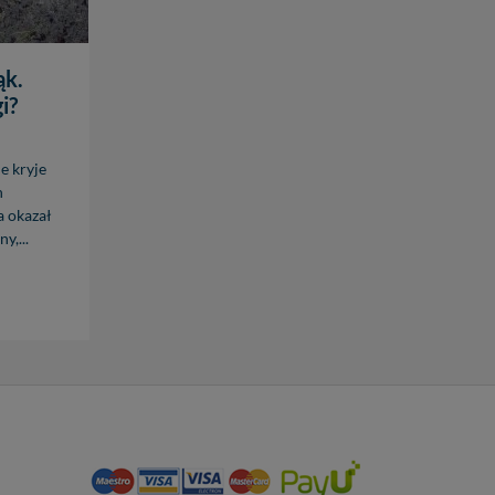
ąk.
i?
e kryje
h
a okazał
y,...