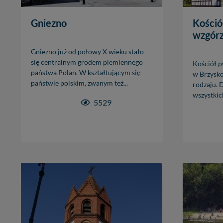
Piastowskim 10B/10.
W każdej chwili może
Gniezno
Kośció
przetwarzania. Pamię
wzgórz
informacji zawartych
przypadkach nie może
Gniezno już od połowy X wieku stało
się centralnym grodem plemiennego
Kościół p
Dziękujemy.
państwa Polan. W kształtującym się
w Brzysko
Pojezierze Gnieźnień
państwie polskim, zwanym też...
rodzaju. 
wszystkich
5529