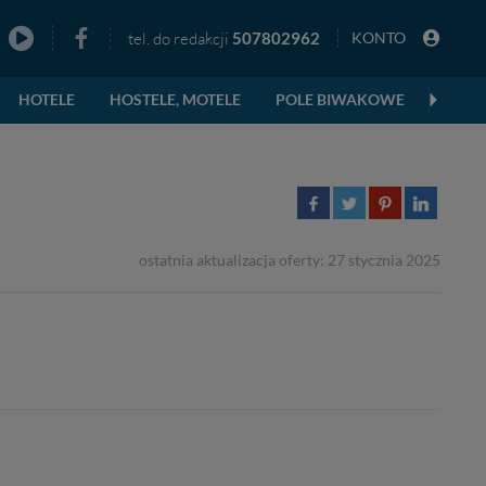
tel. do redakcji
507802962
KONTO
zno
HOTELE
HOSTELE, MOTELE
POLE BIWAKOWE
KWATE
ostatnia aktualizacja oferty: 27 stycznia 2025