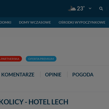
°
23
Pogoda: Gnie
DOMKI
DOMY WCZASOWE
OŚRODKI WYPOCZYNKOWE
2
8
 PARTNERSKA
OFERTA PREMIUM
KOMENTARZE
OPINIE
POGODA
OLICY - HOTEL LECH