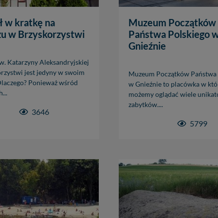
 Możesz z nami skontaktować się za pośrednictwem tej
strony
.
sz: zażądać dostępu do swoich danych, zażądać ich poprawienia lub usuni
ł w kratkę na
Muzeum Początków
taj jednak, że nie zawsze jest możliwe techniczne zrealizowanie Twoich 
u w Brzyskorzystwi
Państwa Polskiego 
 w plikach cookies. Twoja przeglądarka umożliwia Ci skasowanie tych p
Gnieźnie
my tego zrobić za Ciebie.
w. Katarzyny Aleksandryjskiej
rzystwi jest jedyny w swoim
Muzeum Początków Państwa 
skie - odkrywaj i wypoczywaj... Pojezierze Gnieźnieńskie - na weekend, w
Dlaczego? Ponieważ wśród
w Gnieźnie to placówka w któ
...
możemy oglądać wiele unika
zabytków....
3646
5799