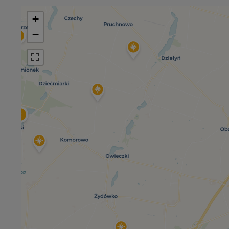
+
−
3
2
3