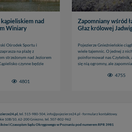
z kąpieliskiem nad
Zapomniany wśród ł
em Winiary
Głaz królowej Jadwig
ski Ośrodek Sportu i
Pojezierze Gnieźnieńskie ciągl
zaprasza na plażę z
wiele tajemnic. O jednej z nic
iem strzeżonym nad Jeziorem
poinformował nas Czytelnik, 
Kąpielisko czynne będzie
się nią ogromny, ale zapomnian
4755
4801
zierze24.pl,
tel. 515-980-504, info@pojezierze24.pl - formularz kontaktowy.
kie 10B/10, 62-200 Gniezno, tel. 507-802-962
enników i Czasopism Sądu Okręgowego w Poznaniu pod numerem RPR 3981