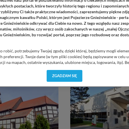
iedziłeś nasz portal w poszukiwaniu informacji o ciekawych miejscach l
owstańca
Gnieźnieńska Kolej
ykłych postaciach, które tworzyły historię tego regionu i zapomnianyc
Przybliżymy Ci także praktyczne wiadomości, zaprezentujemy piękne zdjęc
polskiego warto
Wąskotorowa
agicznym kawałku Polski, którym jest Pojezierze Gnieźnieńskie - perła
zić
ze Gnieźnieńskie odkrywać dla Ciebie na nowo. Z tego względu nasz zesp
jonatów, miłośników, czy wręcz osób zakochanych w naszej
małej Ojczy
„
W roku 1892 parlament prusk
u Gnieźnieńskim, by rozwijać portal, poprzez jego rozbudowę oraz dos
uchwalił ustawę określającą 
ym z najmłodszych, ale i
dofinansowania przedsiębiors
wszych punktów na mapie
zbudują i oddadzą do użytku...
ej i turystycznej Gniezna.
o robić, potrzebujemy Twojej zgody, dzięki której, będziemy mogli eleme
go, już na dobre wpisał...
 preferencji. Twoje dane (w tym pliki cookies) będą zapisywane w celu 
3928
cji na mapach, ostatnie wyszukania, ulubione miejsca, logowania, itp). 
3372
priorytetowe, bez poinformowania Ciebie nie będziemy zmieniać zakresu 
ezpieczne, jeśli masz wątpliwości co do naszych intencji, zawsze możesz
ZGADZAM SIĘ
yskach w naszej
Polityce Prywatności
. Klikając znak X lub przycisk P
zetwarzanie Twoich danych.
orzystuje oraz nie udostępnia Twoich danych innym podmiotom oraz oso
cja, gdy przekazanie Twoich danych jest elementem usługi (przekazanie d
anie danych w przypadku rezerwacji usług typu: nocleg, czartery, itp). W
lności serwisu w
Regulaminie Serwisu
.
h danych jest firma: Media Lokalne Karol Soberski, z siedzibą w Gnieźni
3