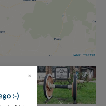
Leaflet
|
Wikimedia
4
×
go :-)