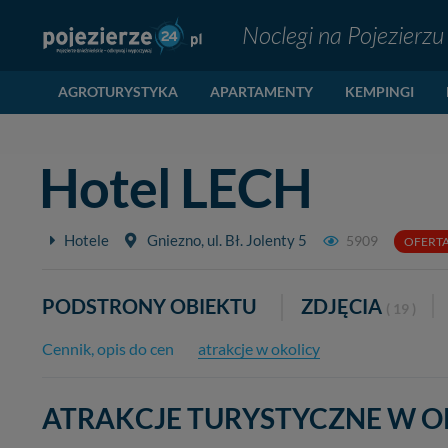
Noclegi na Pojezierzu
AGROTURYSTYKA
APARTAMENTY
KEMPINGI
Hotel LECH
Hotele
Gniezno, ul. Bł. Jolenty 5
5909
OFERTA
PODSTRONY OBIEKTU
ZDJĘCIA
( 19 )
2
Cennik, opis do cen
atrakcje w okolicy
8
ATRAKCJE TURYSTYCZNE W OK