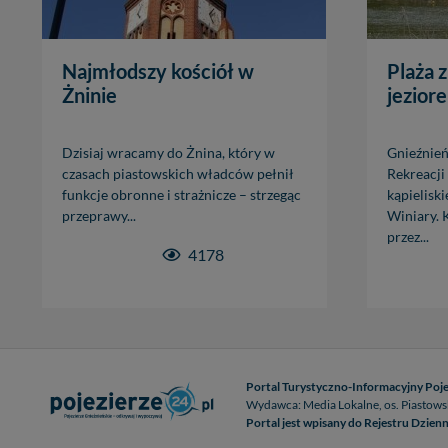
Najmłodszy kościół w
Plaża 
Żninie
jezior
Dzisiaj wracamy do Żnina, który w
Gnieźnień
czasach piastowskich władców pełnił
Rekreacji 
funkcje obronne i strażnicze – strzegąc
kąpielisk
przeprawy...
Winiary. 
przez...
4178
Portal Turystyczno-Informacyjny Poje
Wydawca: Media Lokalne, os. Piastows
Portal jest wpisany do Rejestru Dzi