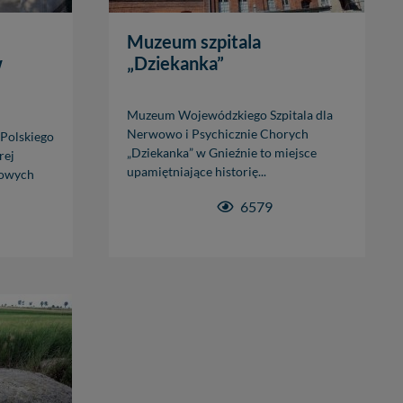
ęcia, zabronić ich
Muzeum szpitala
praw w odniesieniu do
w
„Dziekanka”
lików - w pewnych
Muzeum Wojewódzkiego Szpitala dla
Nerwowo i Psychicznie Chorych
Polskiego
ycieczkę, wakacje...
„Dziekanka” w Gnieźnie to miejsce
rej
upamiętniające historię...
towych
6579