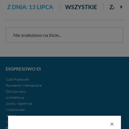
Z DNIA: 13 LIPCA
WSZYSTKIE
ZA 3 D
Nie znaleziono na liście...
EKSPRESOWO S5
Szlak Piastowski
Powstanie Wielkopolskie
Oblicza wojny
Architektura
Skarby i tajemnice
Miejscowości
Jeziora
×
Imprezy
Biznes