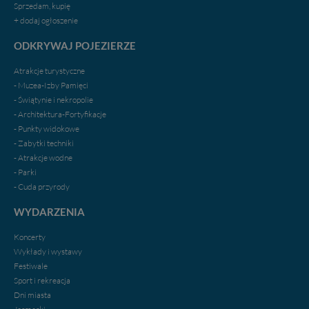
portal, poprzez jego rozbudowę oraz dostarczanie
Sprzedam, kupię
nowych treści i zdjęć.
+ dodaj ogłoszenie
Abyśmy nadal mogli to robić, potrzebujemy Twojej
ODKRYWAJ POJEZIERZE
zgody, dzięki której, będziemy mogli elementy serwisu
dostosować do Twoich preferencji. Twoje dane (w tym
Atrakcje turystyczne
pliki cookies) będą zapisywane w celu usprawnienia
- Muzea-Izby Pamięci
serwisu (zapamiętywanie pozycji na mapach, ostatnie
- Świątynie i nekropolie
wyszukania, ulubione miejsca, logowania, itp).
- Architektura-Fortyfikacje
Bezpieczeństwo Twoich danych jest dla nas
- Punkty widokowe
priorytetowe, bez poinformowania Ciebie nie będziemy
- Zabytki techniki
zmieniać zakresu naszych uprawnień. Twoje dane są u
- Atrakcje wodne
nas bezpieczne, jeśli masz wątpliwości co do naszych
- Parki
intencji, zawsze możesz wycofać swoją zgodę. Więcej
- Cuda przyrody
informacji uzyskach w naszej
Polityce Prywatności
.
Klikając znak X lub przycisk PRZEJDŹ DO SERWISU
WYDARZENIA
wyrażasz zgodę na przetwarzanie Twoich danych.
Koncerty
Nasz serwis nie wykorzystuje oraz nie udostępnia
Wykłady i wystawy
Twoich danych innym podmiotom oraz osobom
Festiwale
trzecim. Wyjątkiem jest sytuacja, gdy przekazanie
Sport i rekreacja
Twoich danych jest elementem usługi (przekazanie
Dni miasta
danych z formularza kontaktowego, przekazanie danych