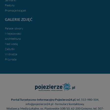
Jarmarki
w przypadku rezerwacji usług typu: nocleg, czartery,
Festyny
itp). Więcej informacji o zasadach i funkcjonalności
Promocje ksiązek
serwisu w
Regulaminie Serwisu
.
GALERIE ZDJĘĆ
Administratorem Twoich danych jest firma: Media
Lokalne Karol Soberski, z siedzibą w Gnieźnie, na os.
Pałace i dwory
Piastowskim 10B/10. Możesz z nami skontaktować się
Miejscowości
za pośrednictwem tej
strony
.
Architektura
Nad wodą
W każdej chwili możesz: zażądać dostępu do swoich
Zabytki
danych, zażądać ich poprawienia lub usunięcia,
W drodze
zabronić ich przetwarzania. Pamiętaj jednak, że nie
zawsze jest możliwe techniczne zrealizowanie Twoich
Przyroda
praw w odniesieniu do informacji zawartych w plikach
cookies. Twoja przeglądarka umożliwia Ci skasowanie
tych plików - w pewnych przypadkach nie możemy tego
zrobić za Ciebie.
Dziękujemy.
Pojezierze Gnieźnieńskie - odkrywaj i wypoczywaj...
Pojezierze Gnieźnieńskie - na weekend, wycieczkę,
Portal Turystyczno-Informacyjny Pojezierze24.pl,
tel. 515-980-504,
wakacje...
info@pojezierze24.pl - formularz kontaktowy.
Wydawca: Media Lokalne, os. Piastowskie 10B/10, 62-200 Gniezno, tel. 507-