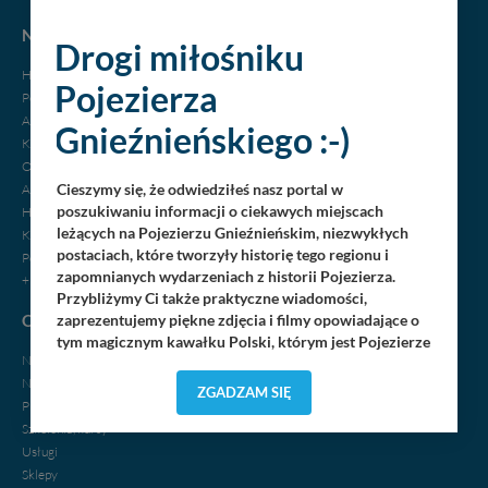
NOCLEGI
Drogi miłośniku
Hotele
Pojezierza
Pensjonaty
Agroturystyka
Gnieźnieńskiego :-)
Kempingi
Ośrodki wypoczynkowe
Cieszymy się, że odwiedziłeś nasz portal w
Apartamenty
poszukiwaniu informacji o ciekawych miejscach
Hostele, motele
leżących na Pojezierzu Gnieźnieńskim, niezwykłych
Kwatery, pokoje
postaciach, które tworzyły historię tego regionu i
Pola biwakowe
zapomnianych wydarzeniach z historii Pojezierza.
+ dodaj swój obiekt
Przybliżymy Ci także praktyczne wiadomości,
OGŁOSZENIA
zaprezentujemy piękne zdjęcia i filmy opowiadające o
tym magicznym kawałku Polski, którym jest Pojezierze
Nieruchomości
Gnieźnieńskie - perła naszego kraju! Staramy się
Noclegi
Pojezierze Gnieźnieńskie odkrywać dla Ciebie na
ZGADZAM SIĘ
Praca
nowo. Z tego względu nasz zespół redakcyjny,
składający się z pasjonatów, miłośników, czy wręcz
Szkolenia, kursy
osób zakochanych w naszej
małej Ojczyźnie
każdego
„
”
Usługi
dnia wędruje po Pojezierzu Gnieźnieńskim, by rozwijać
Sklepy