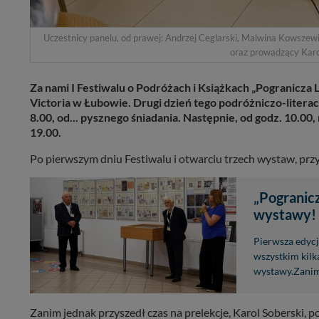
Uczestnicy panelu, od prawej: Andrzej Ceglarski, Malwina Kowsze
oraz prowadzący Karol
Za nami I Festiwalu o Podróżach i Książkach „Pogranicza L
Victoria w Łubowie. Drugi dzień tego podróżniczo-literac
8.00, od... pysznego śniadania. Następnie, od godz. 10.00,
19.00.
Po pierwszym dniu Festiwalu i otwarciu trzech wystaw, przys
„Pogranicz
wystawy!
Pierwsza edycj
wszystkim kilk
wystawy.Zanim 
Zanim jednak przyszedł czas na prelekcje, Karol Soberski, p