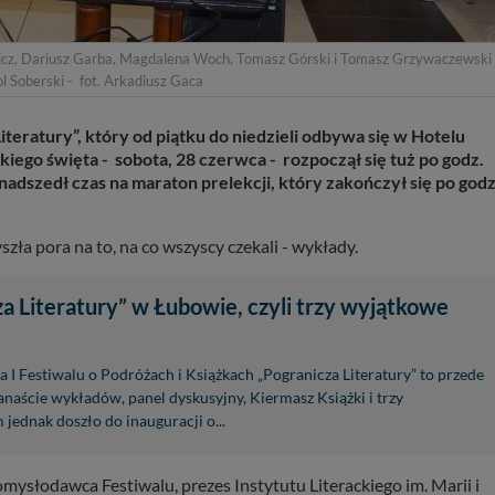
wicz, Dariusz Garba, Magdalena Woch, Tomasz Górski i Tomasz Grzywaczewski
 Soberski - fot. Arkadiusz Gaca
iteratury”, który od piątku do niedzieli odbywa się w Hotelu
kiego święta - sobota, 28 czerwca - rozpoczął się tuż po godz.
 nadszedł czas na maraton prelekcji, który zakończył się po godz
zła pora na to, na co wszyscy czekali - wykłady.
a Literatury” w Łubowie, czyli trzy wyjątkowe
a I Festiwalu o Podróżach i Książkach „Pogranicza Literatury” to przede
anaście wykładów, panel dyskusyjny, Kiermasz Książki i trzy
jednak doszło do inauguracji o...
omysłodawca Festiwalu, prezes Instytutu Literackiego im. Marii i