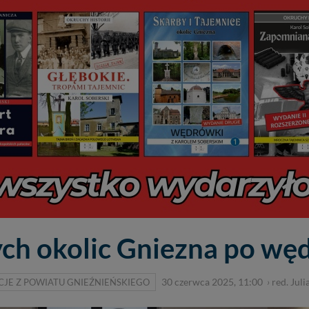
ych okolic Gniezna po wę
JE Z POWIATU GNIEŹNIEŃSKIEGO
30 czerwca 2025, 11:00
›
red. Juli