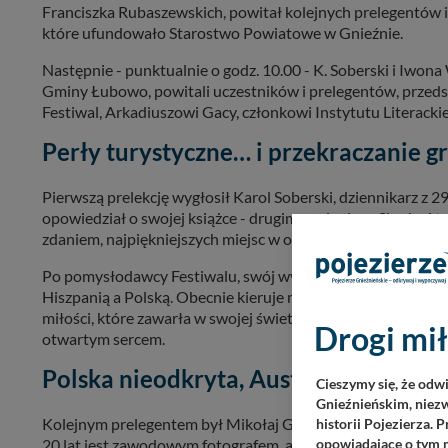
Franciszka Rubaszewskich, powitał kolejnych prelegentów 
które ufundowało Starostwo Powiatowe w Gnieźnie.
Następnie - punktualnie o godz. 10.00 - K. Soberski i Iwona
Gminy Łubowo, powitali uczestników i prelegentów, przeds
Festiwal, Arkadiuszowi Gacy, członkowi Instytutu Literacki
Perły turystyczne… i przekraczanie gr
Pierwszą prelekcję wygłosił Karol Soberski, dziennikarz z 29-
opowiedział o swojej książce - drugim wydaniu - „Skarby i ta
zdaniem, najpiękniejszych miejsc w okolicach Gniezna.
Po pomysłodawcy Festiwalu, swój wykład miała Malwina Kows
Hiszpanią a Polską. Obecnie kieruje magazynem „Luxury Bou
miłości, które zawarła w swojej świetnej książce pt. „Jej życ
Drogi mił
otwartym sercem.
Polska nieodkryta, Australia z odde
Cieszymy się, że odw
Gnieźnieńskim, niezw
Kolejnym prelegentem był Mikołaj Gospodarek, który zapr
historii Pojezierza. 
20 lat jest zawodowym fotografem, a od 2018 roku autorem 
opowiadające o tym m