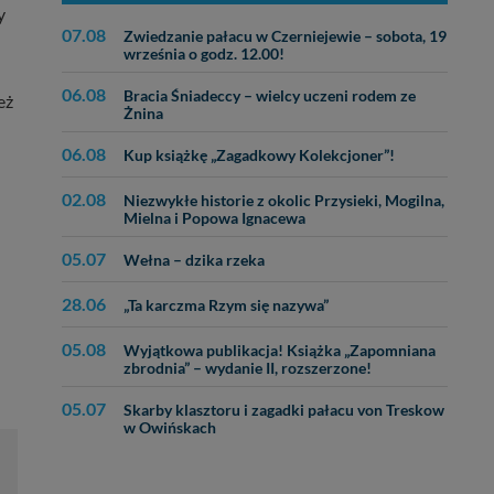
y
07.08
Zwiedzanie pałacu w Czerniejewie – sobota, 19
września o godz. 12.00!
06.08
Bracia Śniadeccy – wielcy uczeni rodem ze
eż
Żnina
06.08
Kup książkę „Zagadkowy Kolekcjoner”!
02.08
Niezwykłe historie z okolic Przysieki, Mogilna,
Mielna i Popowa Ignacewa
05.07
Wełna – dzika rzeka
28.06
„Ta karczma Rzym się nazywa”
05.08
Wyjątkowa publikacja! Książka „Zapomniana
zbrodnia” – wydanie II, rozszerzone!
05.07
Skarby klasztoru i zagadki pałacu von Treskow
w Owińskach