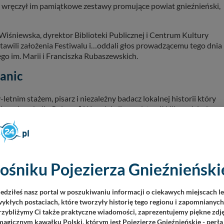
i wręczył im pamiątkowe zestawy promujące powiat gnieźnieński,
 Wiśniewska, dyrektor Biblioteki Publicznej i Centrum Kultury
tawili założenia Festiwalu i…oddali głos prowadzącemu tego dnia
ego im. Marii i Franciszka Rubaszewskich.
anic
letnim stażem, pisarz i niezależny badacz lokalnej historii który
jemnice okolic Gniezna”. W prelekcji przedstawił kilkanaście, jego
zewicz, dziennikarka i pisarka, która dzieli swoje życie między
tique”. Opowiedział ona o przekraczanie granic w podróży i w
ie”. Książka to podróż przez świat z otwartymi oczami i przez życie z
ośniku Pojezierza Gnieźnieńskie
chem…
iedziłeś nasz portal w poszukiwaniu informacji o ciekawych miejscach l
ykłych postaciach, które tworzyły historię tego regionu i zapomnianyc
ezentował wykład pt.„Polska nieodkryta”. M. Gospodarek od praw
Przybliżymy Ci także praktyczne wiadomości, zaprezentujemy piękne zdjęc
publikacji przewodnikowych i krajoznawczych po Polsce - na stał
agicznym kawałku Polski, którym jest Pojezierze Gnieźnieńskie - perła