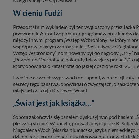
Księgi Pamiątkowej Festiwalu.
informacji zawartych
przypadkach nie może
W cieniu Fudżi
Dziękujemy.
Przedostatnim wykładem był ten wygłoszony przez Jacka Po
Pojezierze Gnieźnień
przewodnik. Autor i współautor programów oraz filmów dok
między innymi program „Wstęp Wzbroniony” w którym prezen
współprowadzącym w programie „Poszukiwacze Zaginionej P
Wstęp Wzbroniony” nominowany był do nagrody „Orły” na fe
„Powrót do Czarnobyla” pokazały telewizje w ponad 30 kra
który opowiada o katastrofie do jakiej doszło w roku 2011
I właśnie o swoich wyprawach do Japonii, w prelekcji zatyt
sekrety tego państwa, opowiadał o zwyczajach, o zaskoczen
miejscach w Kraju Kwitnącej Wiśni
„Świat jest jak książka…”
Sobota zakończyła się panelem dyskusyjnym pod hasłem „Świat
pierwszą stronę”. W panelu, prowadzonym przez K. Soberskie
Magdalena Woch (pisarka, tłumaczka języka niemieckiego, 
dziennikarz i autor scenariuszy filmowych, autor wielu ksią