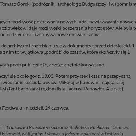
, Tomasz Górski (podróżnik i archeolog z Bydgoszczy) i wspomnian
ających możliwość poznawania nowych ludzi, nawiązywania nowych
człowiekowi daje możliwości poszerzania horyzontów. Ale była t
ię od codzienności i zdobywa nowe doświadczenia.
 do archiwum i zagłębianiu się w dokumenty sprzed dziesiątek lat,
a z nim to wyjątkowa „podróż” do czasów, które skończyły się 1
tań przez publiczność, z czego chętnie korzystano.
czył się około godz. 19.00. Potem przyszedł czas na przepyszną
e zwiedzanie kościoła pw. św. Mikołaj w Łubowie - najstarszej
ątyni był pisarz i regionalista Tadeusz Panowicz. Ale o tej
 Festiwalu - niedzieli, 29 czerwca.
rii i Franciszka Rubaszewskich oraz Biblioteka Publiczna i Centrum
Łozowski, wójt gminy Łubowo, a jednym z partnerów Festiwalu -