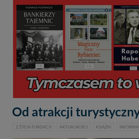
Od atrakcji turystyczn
Z ŻYCIA FUNDACJI
AKTUALNOŚCI
KSIĄŻKI
INFORMAC