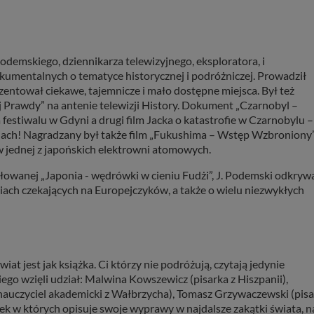
 w plikach cookies. Twoja przeglądarka umożliwia Ci skasowanie tych p
my tego zrobić za Ciebie.
demskiego, dziennikarza telewizyjnego, eksploratora, i
skie - odkrywaj i wypoczywaj... Pojezierze Gnieźnieńskie - na weekend, w
umentalnych o tematyce historycznej i podróżniczej. Prowadził
tował ciekawe, tajemnicze i mało dostępne miejsca. Był też
rawdy” na antenie telewizji History. Dokument „Czarnobyl –
stiwalu w Gdyni a drugi film Jacka o katastrofie w Czarnobylu –
jach! Nagradzany był także film „Fukushima – Wstęp Wzbroniony”
 w jednej z japońskich elektrowni atomowych.
ułowanej „Japonia - wędrówki w cieniu Fudżi”, J. Podemski odkryw
iach czekających na Europejczyków, a także o wielu niezwykłych
 jest jak książka. Ci którzy nie podróżują, czytają jedynie
go wzięli udział: Malwina Kowszewicz (pisarka z Hiszpanii),
nauczyciel akademicki z Wałbrzycha), Tomasz Grzywaczewski (pisa
żek w których opisuje swoje wyprawy w najdalsze zakątki świata, n