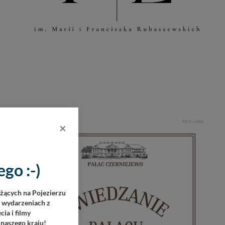
REKLAMA
×
go :-)
eżących na Pojezierzu
h wydarzeniach z
ie
ia i filmy
e
 naszego kraju!