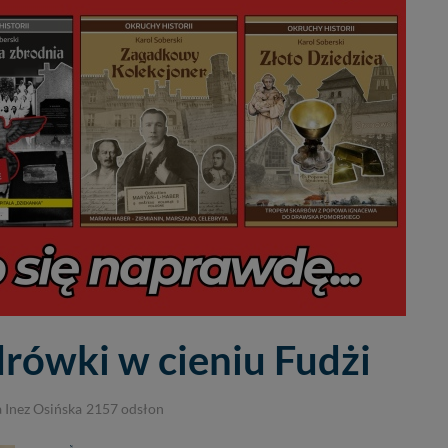
drówki w cieniu Fudżi
a Inez Osińska
2157
odsłon