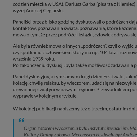
codzień mieszka w USA), Dariusz Garba (pisarza z Niemiec)
wyżej Andrzej Ceglarski.
Paneliści przez blisko godzinę dyskutowali o podróżach d
kontaktów, poznawania świata, poznawania, które każdemu 
mowa o tym, że przez podróże i książki, człowiek odrywa s
Ale była również mowa o innych „podróżach”, czyli o wyjściu
czy spotkaniu z człowiekiem który ma np. 104 lata i rozmow
września 1939 roku.
Po zakończeniu dyskusji, była także możliwość zadawania py
Panel dyskusyjny, a tym samym drugi dzień Festiwalu, zakoń
kolację, chwilę relaksu, by wieczorem, udać się na niezwykł
drewnianej świątyni w naszym regionie. Przewodnikiem po świ
wyprawie w kolejnym artykule.
W kolejnej publikacji napiszemy też o trzecim, ostatnim dniu
Organizatorem wydarzenia byli: Instytut Literacki im. Ma
Kultury Gminy Łubowo. Mecenasem Festiwalu był Andrzej 