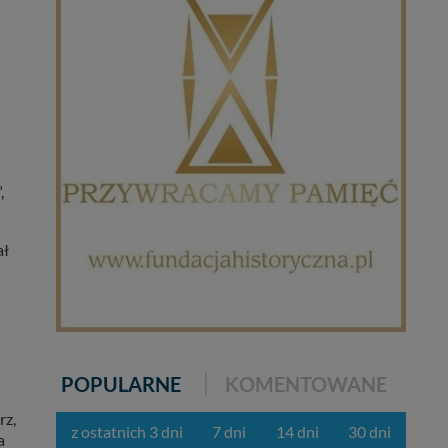
lików - w pewnych
ycieczkę, wakacje...
,
ał
POPULARNE
KOMENTOWANE
rz,
z ostatnich 3 dni
7 dni
14 dni
30 dni
a