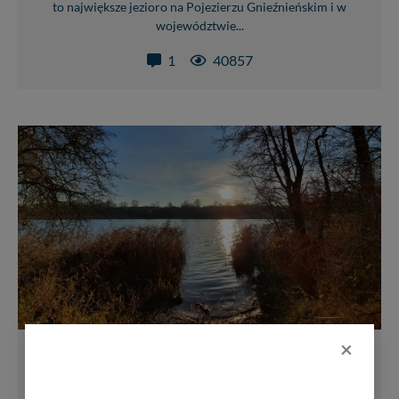
to największe jezioro na Pojezierzu Gnieźnieńskim i w
województwie...
1
40857
×
Jezioro Górskie w Dolinie Cybiny
Jezioro Góra jest to akwen w gminie Pobiedziska, w