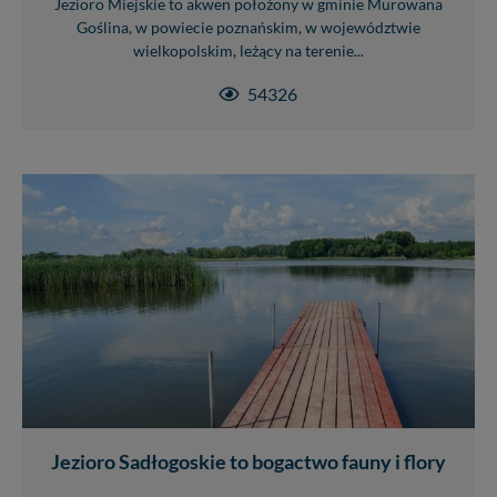
Jezioro Miejskie to akwen położony w gminie Murowana
serwisu w
Regulaminie Serwisu
.
Goślina, w powiecie poznańskim, w województwie
wielkopolskim, leżący na terenie...
Administratorem Twoich danych jest firma: Media
Lokalne Karol Soberski, z siedzibą w Gnieźnie, na os.
54326
Piastowskim 10B/10. Możesz z nami skontaktować się
za pośrednictwem tej
strony
.
W każdej chwili możesz: zażądać dostępu do swoich
danych, zażądać ich poprawienia lub usunięcia,
zabronić ich przetwarzania. Pamiętaj jednak, że nie
zawsze jest możliwe techniczne zrealizowanie Twoich
praw w odniesieniu do informacji zawartych w plikach
cookies. Twoja przeglądarka umożliwia Ci skasowanie
tych plików - w pewnych przypadkach nie możemy tego
zrobić za Ciebie.
Dziękujemy.
Pojezierze Gnieźnieńskie - odkrywaj i wypoczywaj...
Pojezierze Gnieźnieńskie - na weekend, wycieczkę,
wakacje...
Jezioro Sadłogoskie to bogactwo fauny i flory