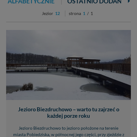
ALFABETYCZNIE
OSTATNIO DODANE
Jezior
12
strona
1
/ 1
Jezioro Biezdruchowo – warto tu zajrzeć o
każdej porze roku
Jezioro Biezdruchowo to jezioro położone na terenie
miasta Pobiedziska, w północnej jego części, przy zjeździe z