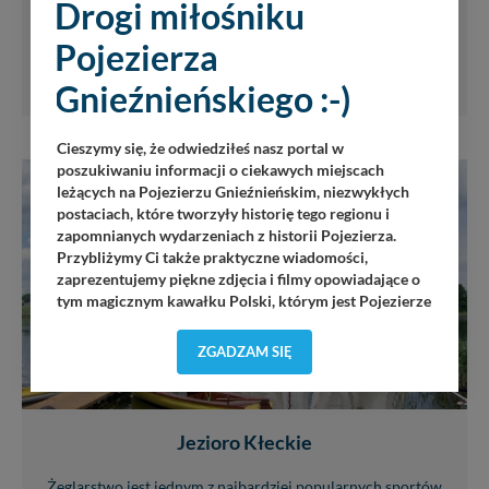
Drogi miłośniku
powiecie poznańskim i w Wielkopolsce, pięknie położone
pomiędzy wzniesieniami w...
Pojezierza
8393
Gnieźnieńskiego :-)
Cieszymy się, że odwiedziłeś nasz portal w
poszukiwaniu informacji o ciekawych miejscach
leżących na Pojezierzu Gnieźnieńskim, niezwykłych
postaciach, które tworzyły historię tego regionu i
zapomnianych wydarzeniach z historii Pojezierza.
Przybliżymy Ci także praktyczne wiadomości,
zaprezentujemy piękne zdjęcia i filmy opowiadające o
tym magicznym kawałku Polski, którym jest Pojezierze
Gnieźnieńskie - perła naszego kraju! Staramy się
Pojezierze Gnieźnieńskie odkrywać dla Ciebie na
ZGADZAM SIĘ
nowo. Z tego względu nasz zespół redakcyjny,
składający się z pasjonatów, miłośników, czy wręcz
osób zakochanych w naszej
małej Ojczyźnie
każdego
„
”
dnia wędruje po Pojezierzu Gnieźnieńskim, by rozwijać
Jezioro Kłeckie
portal, poprzez jego rozbudowę oraz dostarczanie
nowych treści i zdjęć.
Żeglarstwo jest jednym z najbardziej popularnych sportów