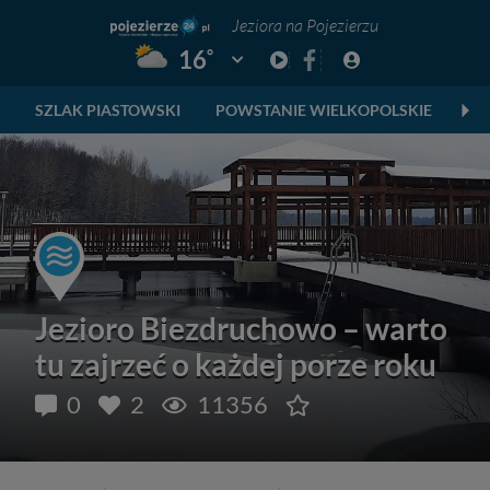
Jeziora na Pojezierzu
°
16
Pogoda: Gniezno
SZLAK PIASTOWSKI
POWSTANIE WIELKOPOLSKIE
SK
Jezioro Biezdruchowo – warto
tu zajrzeć o każdej porze roku
0
2
11356