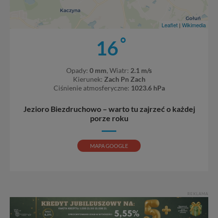
Leaflet
|
Wikimedia
°
16
Opady:
0 mm
, Wiatr:
2.1 m/s
Kierunek:
Zach Pn Zach
Ciśnienie atmosferyczne:
1023.6 hPa
Jezioro Biezdruchowo – warto tu zajrzeć o każdej
porze roku
MAPA GOOGLE
REKLAMA