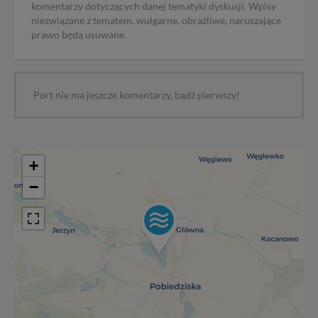
komentarzy dotyczących danej tematyki dyskusji. Wpisy
Dziękujemy.
niezwiązane z tematem, wulgarne, obraźliwe, naruszające
Pojezierze Gnieźnieńskie - odkrywaj i wypoczywaj...
prawo będą usuwane.
Pojezierze Gnieźnieńskie - na weekend, wycieczkę,
wakacje...
Port nie ma jeszcze komentarzy, bądź pierwszy!
+
−