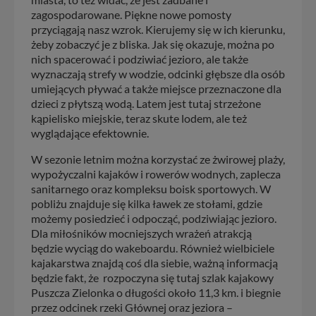
zagospodarowane. Piękne nowe pomosty
przyciągają nasz wzrok. Kierujemy się w ich kierunku,
żeby zobaczyć je z bliska. Jak się okazuje, można po
nich spacerować i podziwiać jezioro, ale także
wyznaczają strefy w wodzie, odcinki głębsze dla osób
umiejących pływać a także miejsce przeznaczone dla
dzieci z płytszą wodą. Latem jest tutaj strzeżone
kąpielisko miejskie, teraz skute lodem, ale też
wyglądające efektownie.
W sezonie letnim można korzystać ze żwirowej plaży,
wypożyczalni kajaków i rowerów wodnych, zaplecza
sanitarnego oraz kompleksu boisk sportowych. W
pobliżu znajduje się kilka ławek ze stołami, gdzie
możemy posiedzieć i odpocząć, podziwiając jezioro.
Dla miłośników mocniejszych wrażeń atrakcją
będzie wyciąg do wakeboardu. Również wielbiciele
kajakarstwa znajdą coś dla siebie, ważną informacją
będzie fakt, że rozpoczyna się tutaj szlak kajakowy
Puszcza Zielonka o długości około 11,3 km. i biegnie
przez odcinek rzeki Głównej oraz jeziora –