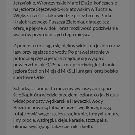
Jerzyńskie, Wronczyńskie Małe i Duże kończąc się
na jeziorze Stęszewsko-Kołatowskim w Tucznie.
Większa część szlaku wiedzie przez tereny Parku
Krajobrazowego Puszcza Zielonka, dlatego też
oferuje piękne widoki oraz możliwość podziwiania
walorów przyrodniczych tego miejsca.
Z pomostu rozciąga się piękny widok na jezioro oraz
lasy przylegające do wody. Po prawej stronie w
północnej części jeziora znajduje się wyspa o
powierzchni ok. 0,25 ha a na przeciwległej stronie
jeziora Stadion Miejski MKS „Huragan” oraz boisko
sportowe Orlik.
Schodząc z pomostu możemy wyruszyć na spacer
ścieżką, która wiedzie brzegiem jeziora, co jakiś czas
widać pomosty wędkarskie i ławeczki, wody
Biezdruchowa są lubiane przez wędkarzy, mogą
tutaj złowić węgorza, leszcza, krąpie, tołpygi, amury,
liny, płocie, wzdręgi, ukleje, karasie, szczupaka,
okonia, występują także cierniki i kiełb.