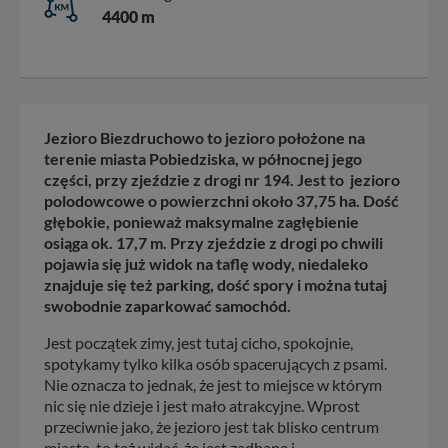
4400 m
Jezioro Biezdruchowo to jezioro położone na
terenie miasta Pobiedziska, w północnej jego
części, przy zjeździe z drogi nr 194. Jest to jezioro
polodowcowe o powierzchni około 37,75 ha. Dość
głębokie, ponieważ maksymalne zagłębienie
osiąga ok. 17,7 m. Przy zjeździe z drogi po chwili
pojawia się już widok na taflę wody, niedaleko
znajduje się też parking, dość spory i można tutaj
swobodnie zaparkować samochód.
Jest początek zimy, jest tutaj cicho, spokojnie,
spotykamy tylko kilka osób spacerujących z psami.
Nie oznacza to jednak, że jest to miejsce w którym
nic się nie dzieje i jest mało atrakcyjne. Wprost
przeciwnie jako, że jezioro jest tak blisko centrum
miasta, to też widać, że jest zadbane i