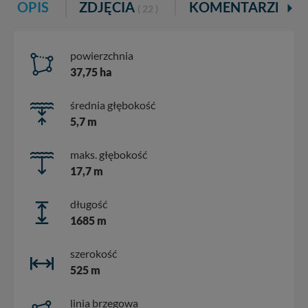
OPIS
ZDJĘCIA
KOMENTARZE
( 22 )
powierzchnia
37,75 ha
średnia głębokość
5,7 m
maks. głębokość
17,7 m
długość
1685 m
szerokość
525 m
linia brzegowa