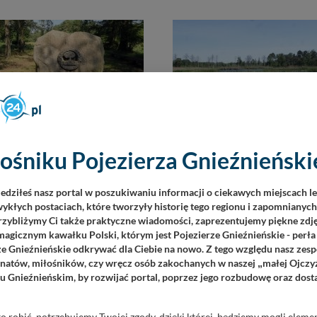
ośniku Pojezierza Gnieźnieńskie
tum w Zielonce
Bagno Chlebowo
to mała wieś w samym środku
Niedaleko Obornik Wielkopol
iedziłeś nasz portal w poszukiwaniu informacji o ciekawych miejscach l
ielonka, 7 km na południowy
kierunku na Wałcz skręcając 
ykłych postaciach, które tworzyły historię tego regionu i zapomnianyc
d Murowanej Gośliny, do
głównej trasy znajduje się ma
Przybliżymy Ci także praktyczne wiadomości, zaprezentujemy piękne zdjęc
dotrze się...
leśna Chlebowo (gmina...
agicznym kawałku Polski, którym jest Pojezierze Gnieźnieńskie - perła
ze Gnieźnieńskie odkrywać dla Ciebie na nowo. Z tego względu nasz zesp
8111
3903
jonatów, miłośników, czy wręcz osób zakochanych w naszej
małej Ojczy
„
u Gnieźnieńskim, by rozwijać portal, poprzez jego rozbudowę oraz dos