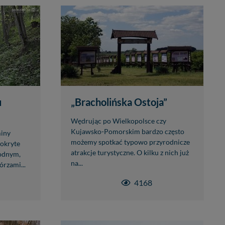
u
„Bracholińska Ostoja”
Wędrując po Wielkopolsce czy
Kujawsko-Pomorskim bardzo często
miny
możemy spotkać typowo przyrodnicze
pokryte
atrakcje turystyczne. O kilku z nich już
wodnym,
na...
rzami...
4168