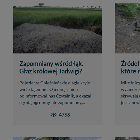
Zapomniany wśród łąk.
Źródeł
Głaz królowej Jadwigi?
które 
Pojezierze Gnieźnieńskie ciągle kryje
Miłośnicy
wiele tajemnic. O jednej z nich
wycieczek
poinformował nas Czytelnik, a okazał
skrywają w
się nią ogromny, ale zapomniany,...
jest z pew
4758