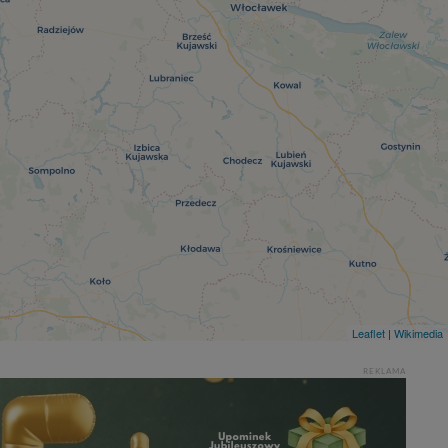
Leaflet
|
Wikimedia
REKLAMA