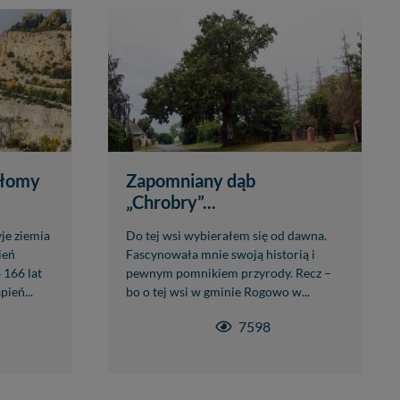
ołomy
Zapomniany dąb
„Chrobry”...
je ziemia
Do tej wsi wybierałem się od dawna.
ień
Fascynowała mnie swoją historią i
 166 lat
pewnym pomnikiem przyrody. Recz –
ień...
bo o tej wsi w gminie Rogowo w...
7598