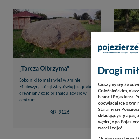
Drogi mił
„Tarcza Olbrzyma”
Arbore
Sokolniki to mała wieś w gminie
Zielonka 
Cieszymy się, że odw
Mieleszyn, której wizytówką jest piękny,
Puszczy Z
Gnieźnieńskim, niezw
drewniany kościół znajdujący się w
wschód o
historii Pojezierza. 
centrum...
której nie 
opowiadające o tym m
Staramy się Pojezier
9126
składający się z pas
wędruje po Pojezierz
treści i zdjęć.