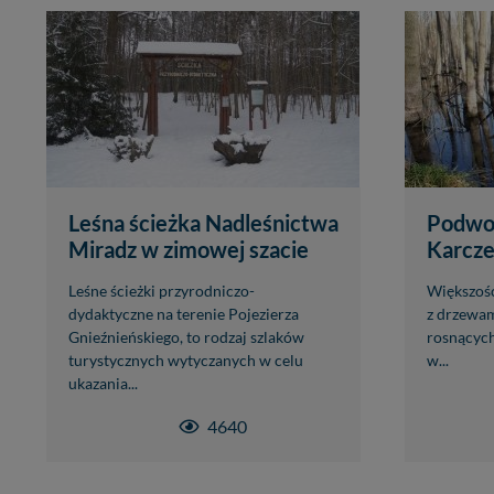
Leśna ścieżka Nadleśnictwa
Podwod
Miradz w zimowej szacie
Karcz
Leśne ścieżki przyrodniczo-
Większości
dydaktyczne na terenie Pojezierza
z drzewa
Gnieźnieńskiego, to rodzaj szlaków
rosnących
turystycznych wytyczanych w celu
w...
ukazania...
4640