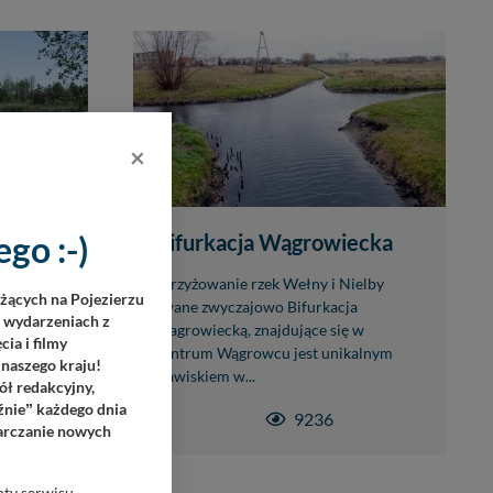
×
go :-)
Bifurkacja Wągrowiecka
skich w
Skrzyżowanie rzek Wełny i Nielby
eżących na Pojezierzu
w lewo z
zwane zwyczajowo Bifurkacja
h wydarzeniach z
ła wiosna
Wagrowiecką, znajdujące się w
ia i filmy
centrum Wągrowcu jest unikalnym
 naszego kraju!
zjawiskiem w...
ół redakcyjny,
źnie
każdego dnia
”
9236
tarczanie nowych