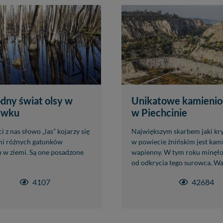
ny świat olsy w
Unikatowe kamieni
ewku
w Piechcinie
 z nas słowo „las” kojarzy się
Największym skarbem jaki kry
mi różnych gatunków
w powiecie żnińskim jest kam
 w ziemi. Są one posadzone
wapienny. W tym roku minęło
od odkrycia tego surowca. Wap
4107
42684