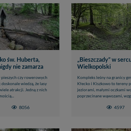
ko św. Huberta,
„Bieszczady” w serc
nigdy nie zamarza
Wielkopolski
 pieszych czy rowerowych
Kompleks leśny na granicy g
 doskonale wiedzą, że lasy
Kłecko i Kiszkowo to tereny 
iele atrakcji. Jedną z nich
jeziorami, małymi oczkami 
nością...
poprzecinane wąwozami, wzgó
8056
4597