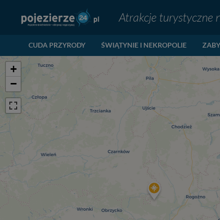
Atrakcje turystyczne 
CUDA PRZYRODY
ŚWIĄTYNIE I NEKROPOLIE
ZABY
+
−