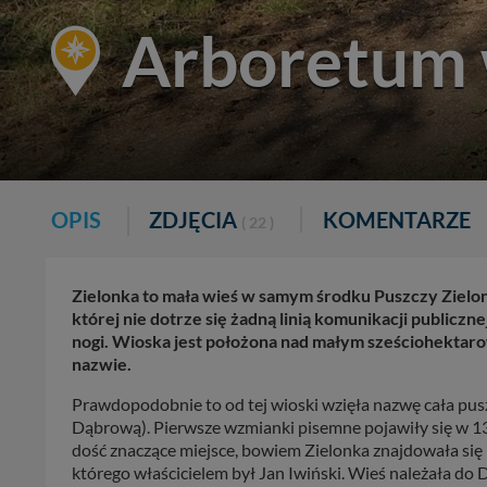
Arboretum 
OPIS
ZDJĘCIA
KOMENTARZE
( 22 )
Zielonka to mała wieś w samym środku Puszczy Zielo
której nie dotrze się żadną linią komunikacji publiczn
nogi. Wioska jest położona nad małym sześciohektaro
nazwie.
Prawdopodobnie to od tej wioski wzięła nazwę cała pus
Dąbrową). Pierwsze wzmianki pisemne pojawiły się w 1397
dość znaczące miejsce, bowiem Zielonka znajdowała się 
którego właścicielem był Jan Iwiński. Wieś należała do D