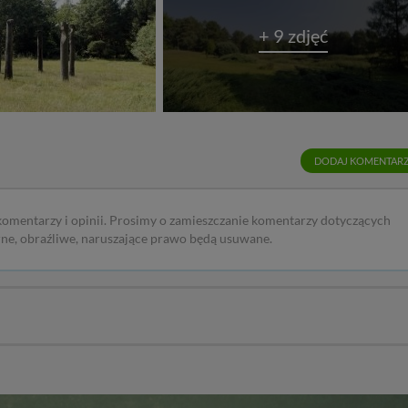
+ 9 zdjęć
DODAJ KOMENTAR
 komentarzy i opinii. Prosimy o zamieszczanie komentarzy dotyczących
rne, obraźliwe, naruszające prawo będą usuwane.