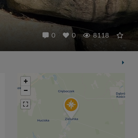
0
0
8118
+
−