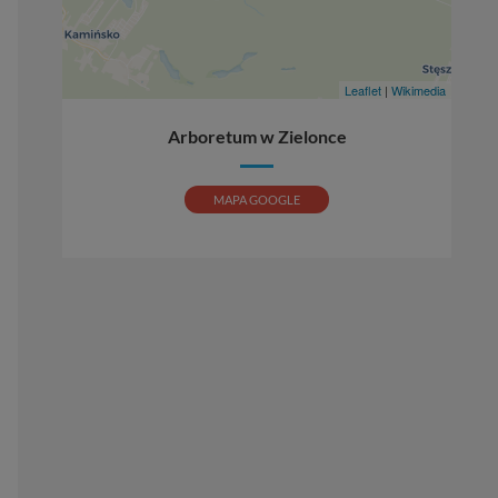
Leaflet
|
Wikimedia
Arboretum w Zielonce
MAPA GOOGLE