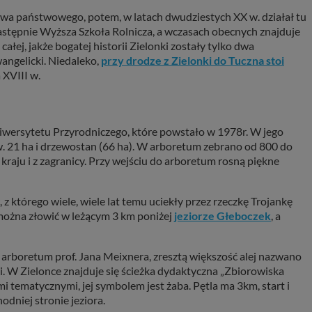
ctwa państwowego, potem, w latach dwudziestych XX w. działał tu
stępnie Wyższa Szkoła Rolnicza, a wczasach obecnych znajduje
ałej, jakże bogatej historii Zielonki zostały tylko dwa
angelicki. Niedaleko,
przy drodze z Zielonki do Tuczna stoi
 XVIII w.
niwersytetu Przyrodniczego, które powstało w 1978r. W jego
. 21 ha i drzewostan (66 ha). W arboretum zebrano od 800 do
raju i z zagranicy. Przy wejściu do arboretum rosną piękne
z którego wiele, wiele lat temu uciekły przez rzeczkę Trojankę
można złowić w leżącym 3 km poniżej
jeziorze Głeboczek
, a
 arboretum prof. Jana Meixnera, zresztą większość alej nazwano
. W Zielonce znajduje się ścieżka dydaktyczna „Zbiorowiska
 tematycznymi, jej symbolem jest żaba. Pętla ma 3km, start i
odniej stronie jeziora.