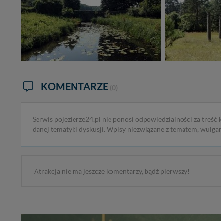
KOMENTARZE
(0)
Serwis pojezierze24.pl nie ponosi odpowiedzialności za treść
danej tematyki dyskusji. Wpisy niezwiązane z tematem, wulga
Atrakcja nie ma jeszcze komentarzy, bądź pierwszy!