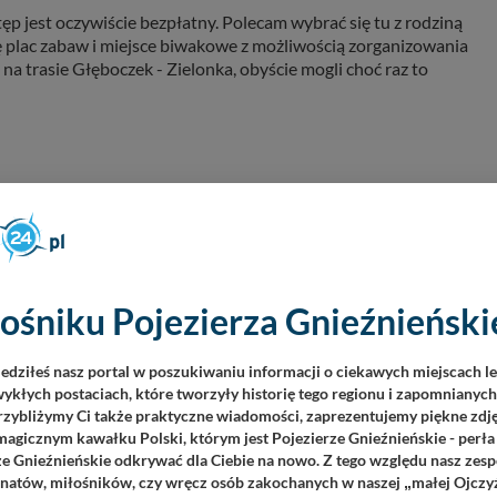
ęp jest oczywiście bezpłatny. Polecam wybrać się tu z rodziną
się plac zabaw i miejsce biwakowe z możliwością zorganizowania
i na trasie Głęboczek - Zielonka, obyście mogli choć raz to
ośniku Pojezierza Gnieźnieńskie
iedziłeś nasz portal w poszukiwaniu informacji o ciekawych miejscach l
ykłych postaciach, które tworzyły historię tego regionu i zapomnianyc
Przybliżymy Ci także praktyczne wiadomości, zaprezentujemy piękne zdjęc
agicznym kawałku Polski, którym jest Pojezierze Gnieźnieńskie - perła
ze Gnieźnieńskie odkrywać dla Ciebie na nowo. Z tego względu nasz zesp
jonatów, miłośników, czy wręcz osób zakochanych w naszej
małej Ojczy
„