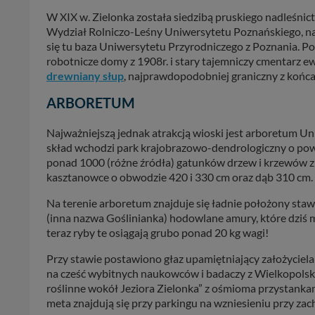
W XIX w. Zielonka została siedzibą pruskiego nadleśni
Wydział Rolniczo-Leśny Uniwersytetu Poznańskiego, na
się tu baza Uniwersytetu Przyrodniczego z Poznania. Po c
robotnicze domy z 1908r. i stary tajemniczy cmentarz ew
drewniany słup
, najprawdopodobniej graniczny z końca
ARBORETUM
Najważniejszą jednak atrakcją wioski jest arboretum U
skład wchodzi park krajobrazowo-dendrologiczny o pow
ponad 1000 (różne źródła) gatunków drzew i krzewów z k
kasztanowce o obwodzie 420 i 330 cm oraz dąb 310 cm.
Na terenie arboretum znajduje się ładnie położony staw, 
(inna nazwa Goślinianka) hodowlane amury, które dziś 
teraz ryby te osiągają grubo ponad 20 kg wagi!
Przy stawie postawiono głaz upamiętniający założyciela
na cześć wybitnych naukowców i badaczy z Wielkopolski
roślinne wokół Jeziora Zielonka” z ośmioma przystankami
meta znajdują się przy parkingu na wzniesieniu przy zach