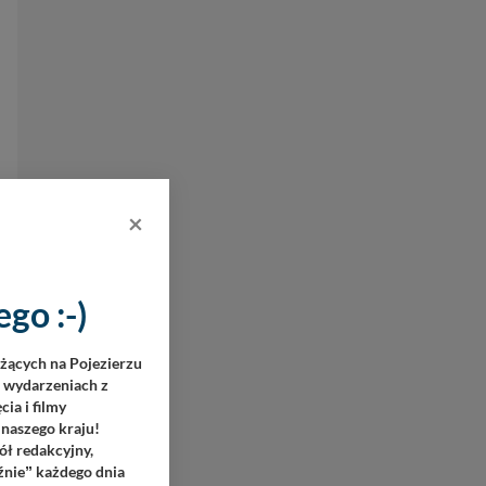
×
go :-)
eżących na Pojezierzu
h wydarzeniach z
ia i filmy
 naszego kraju!
ół redakcyjny,
źnie
każdego dnia
”