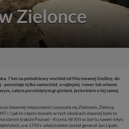
w Zielonce
nka, 7 km na południowy wschód od Murowanej Gośliny, do
ej - pozostaje tylko samochód, a najlepiej rower lub własne
wym, całym porośniętym grążelami, jeziorkiem o tej samej
zcza (dawniej miejscowość nazywała się Zielonem, Zieloną
 r. i jak to często bywało w tych okolicach dawniej było to
na starym trakcie Poznań - Kcynia. W XVI w. był tu nawet młyn,
ębińskich, a w 1793 r. właścicielem został generał Jan Lipski.