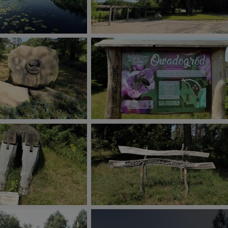
skie - odkrywaj i wypoczywaj... Pojezierze Gnieźnieńskie - na weekend, w