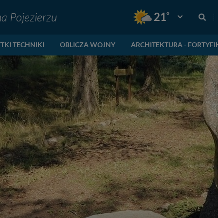
na Pojezierzu
°
21
Pogoda: Gnie
TKI TECHNIKI
OBLICZA WOJNY
ARCHITEKTURA - FORTYFI