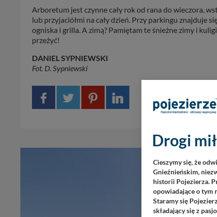
Arboretum jest czynne cały rok od rana do wieczora, wst
lub przyjaciółmi na cały dzień. Przy parkingu znajduje 
ogniska i grilla. A zimą? Pamiętam te śnieżne zimy i kulig
przeżyć!
DANIEL SYPNIEWSKI
Fot. D. Sypniewski
Drogi mił
Cieszymy się, że odw
Gnieźnieńskim, niezw
historii Pojezierza. 
opowiadające o tym m
Staramy się Pojezier
składający się z pas