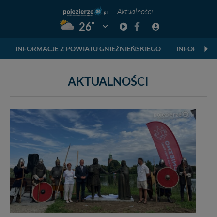
Aktualności
°
26
Pogoda: Gniezno
INFORMACJE Z POWIATU GNIEŹNIEŃSKIEGO
INFORMACJ
AKTUALNOŚCI