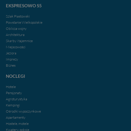
EKSPRESOWO S5
Szlak Piastowski
Powstanie Wielkopolskie
Oblicza wojny
Architektura
Skarby i tajemnice
Miejscowości
Jeziora
Imprezy
Biznes
NOCLEGI
Hotele
Pensjonaty
Agroturystyka
Kempingi
Ośrodki wypoczynkowe
Apartamenty
Hostele, motele
Kwatery, pokoje