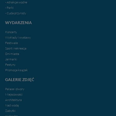
- Atrakcje wodne
- Parki
- Cuda przyrody
WYDARZENIA
Koncerty
Wykłady i wystawy
Festiwale
Sport i rekreacja
Dni miasta
Jarmarki
Festyny
Promocje ksiązek
GALERIE ZDJĘĆ
Pałace i dwory
Miejscowości
Architektura
Nad wodą
Zabytki