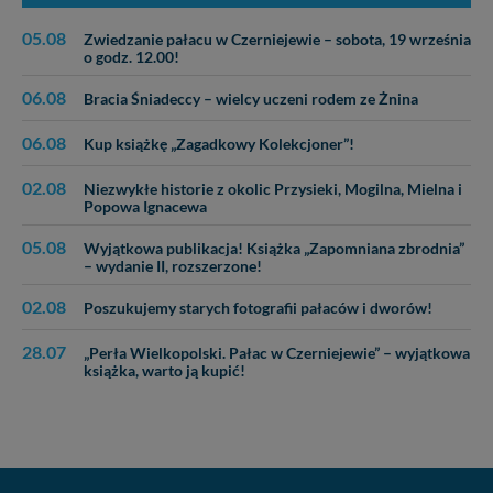
05.08
Zwiedzanie pałacu w Czerniejewie – sobota, 19 września
o godz. 12.00!
06.08
Bracia Śniadeccy – wielcy uczeni rodem ze Żnina
06.08
Kup książkę „Zagadkowy Kolekcjoner”!
02.08
Niezwykłe historie z okolic Przysieki, Mogilna, Mielna i
Popowa Ignacewa
05.08
Wyjątkowa publikacja! Książka „Zapomniana zbrodnia”
– wydanie II, rozszerzone!
02.08
Poszukujemy starych fotografii pałaców i dworów!
28.07
„Perła Wielkopolski. Pałac w Czerniejewie” – wyjątkowa
książka, warto ją kupić!