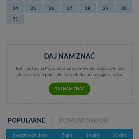
Dziękujemy.
24
25
26
27
28
29
30
Pojezierze Gnieźnieńskie - odkrywaj i wypoczywaj...
31
Pojezierze Gnieźnieńskie - na weekend, wycieczkę,
wakacje...
DAJ NAM ZNAĆ
Jeśli coś Cię na Pojezierzu zafascynowało, wzburzyło lub
chcesz się tym podzielić z czytelnikami naszego serwisu
DAJ NAM ZNAĆ
POPULARNE
KOMENTOWANE
z ostatnich 3 dni
7 dni
14 dni
30 dni