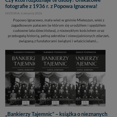
fotografie z 1936 r. z Popowa Ignacewa!
HISTORIA,
6 sierpnia 2026
Popowo Ignacewo, mała wieś w gminie Mieleszyn, wieś z
zagadkowym pałacem (w którym się urodziłem i spędziłem
cudowne lata dzieciństwa), z niezwykłym kościołem oraz
przebogatą historią, pełną sekretów i niewyjaśnionych zdarzeń,
związaną z fundatorami świątyni i właścicielami...
„Bankierzy Tajemnic” – książka o nieznanych