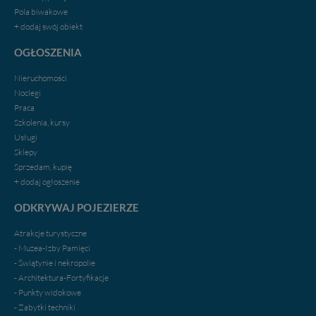
Pola biwakowe
+ dodaj swój obiekt
OGŁOSZENIA
Nieruchomości
Noclegi
Praca
Szkolenia, kursy
Usługi
Sklepy
Sprzedam, kupię
+ dodaj ogłoszenie
ODKRYWAJ POJEZIERZE
Atrakcje turystyczne
- Muzea-Izby Pamięci
- Świątynie i nekropolie
- Architektura-Fortyfikacje
- Punkty widokowe
- Zabytki techniki