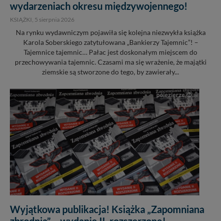
wydarzeniach okresu międzywojennego!
KSIĄŻKI,
5 sierpnia 2026
Na rynku wydawniczym pojawiła się kolejna niezwykła książka
Karola Soberskiego zatytułowana „Bankierzy Tajemnic”! –
Tajemnice tajemnic… Pałac jest doskonałym miejscem do
przechowywania tajemnic. Czasami ma się wrażenie, że majątki
ziemskie są stworzone do tego, by zawierały...
Wyjątkowa publikacja! Książka „Zapomniana
zbrodnia” – wydanie II, rozszerzone!