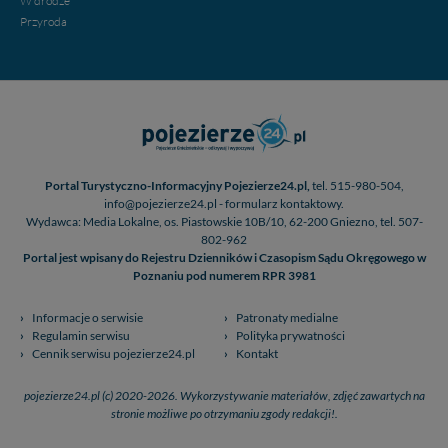
W drodze
Przyroda
Portal Turystyczno-Informacyjny Pojezierze24.pl,
tel. 515-980-504,
info@pojezierze24.pl - formularz kontaktowy.
Wydawca: Media Lokalne, os. Piastowskie 10B/10, 62-200 Gniezno, tel. 507-
802-962
Portal jest wpisany do Rejestru Dzienników i Czasopism Sądu Okręgowego w
Poznaniu pod numerem RPR 3981
Informacje o serwisie
Patronaty medialne
Regulamin serwisu
Polityka prywatności
Cennik serwisu pojezierze24.pl
Kontakt
pojezierze24.pl (c) 2020-2026. Wykorzystywanie materiałów, zdjęć zawartych na
stronie możliwe po otrzymaniu zgody redakcji!.