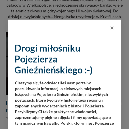
pałaców w Wielkopolsce, a jednocześnie skrywający bardzo wiele
tajemnic z okresu międzywojennego i II wojny światowej. Do
dzisiaj niewyjaśnionych… Neogotycka rezydencja w Krześlicach
została zbudowana około 1860 roku dla...
×
Drogi miłośniku
Pojezierza
Gnieźnieńskiego :-)
Cieszymy się, że odwiedziłeś nasz portal w
poszukiwaniu informacji o ciekawych miejscach
leżących na Pojezierzu Gnieźnieńskim, niezwykłych
postaciach, które tworzyły historię tego regionu i
Festiwal „Za Miedzą” – wielki teatr pod gołym
zapomnianych wydarzeniach z historii Pojezierza.
niebem w Łubowie
Przybliżymy Ci także praktyczne wiadomości,
zaprezentujemy piękne zdjęcia i filmy opowiadające o
AKTUALNOŚCI,
5 sierpnia 2026
tym magicznym kawałku Polski, którym jest Pojezierze
Są wydarzenia, które się ogląda. Są też takie, które zostają w
Gnieźnieńskie - perła naszego kraju! Staramy się