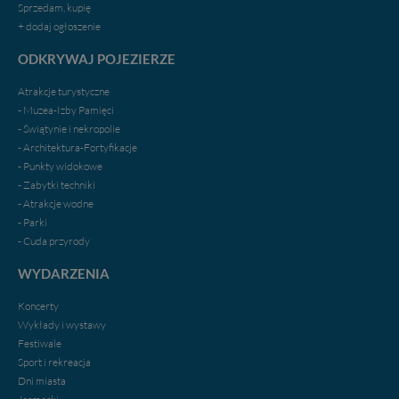
portal, poprzez jego rozbudowę oraz dostarczanie
Sprzedam, kupię
nowych treści i zdjęć.
+ dodaj ogłoszenie
Abyśmy nadal mogli to robić, potrzebujemy Twojej
ODKRYWAJ POJEZIERZE
zgody, dzięki której, będziemy mogli elementy serwisu
dostosować do Twoich preferencji. Twoje dane (w tym
Atrakcje turystyczne
pliki cookies) będą zapisywane w celu usprawnienia
- Muzea-Izby Pamięci
serwisu (zapamiętywanie pozycji na mapach, ostatnie
- Świątynie i nekropolie
wyszukania, ulubione miejsca, logowania, itp).
- Architektura-Fortyfikacje
Bezpieczeństwo Twoich danych jest dla nas
- Punkty widokowe
priorytetowe, bez poinformowania Ciebie nie będziemy
- Zabytki techniki
zmieniać zakresu naszych uprawnień. Twoje dane są u
- Atrakcje wodne
nas bezpieczne, jeśli masz wątpliwości co do naszych
- Parki
intencji, zawsze możesz wycofać swoją zgodę. Więcej
- Cuda przyrody
informacji uzyskach w naszej
Polityce Prywatności
.
Klikając znak X lub przycisk PRZEJDŹ DO SERWISU
WYDARZENIA
wyrażasz zgodę na przetwarzanie Twoich danych.
Koncerty
Nasz serwis nie wykorzystuje oraz nie udostępnia
Wykłady i wystawy
Twoich danych innym podmiotom oraz osobom
Festiwale
trzecim. Wyjątkiem jest sytuacja, gdy przekazanie
Sport i rekreacja
Twoich danych jest elementem usługi (przekazanie
Dni miasta
danych z formularza kontaktowego, przekazanie danych