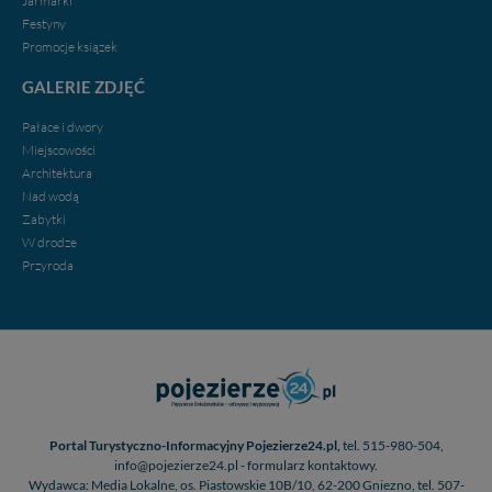
Jarmarki
w przypadku rezerwacji usług typu: nocleg, czartery,
Festyny
itp). Więcej informacji o zasadach i funkcjonalności
Promocje ksiązek
serwisu w
Regulaminie Serwisu
.
GALERIE ZDJĘĆ
Administratorem Twoich danych jest firma: Media
Lokalne Karol Soberski, z siedzibą w Gnieźnie, na os.
Pałace i dwory
Piastowskim 10B/10. Możesz z nami skontaktować się
Miejscowości
za pośrednictwem tej
strony
.
Architektura
Nad wodą
W każdej chwili możesz: zażądać dostępu do swoich
Zabytki
danych, zażądać ich poprawienia lub usunięcia,
W drodze
zabronić ich przetwarzania. Pamiętaj jednak, że nie
zawsze jest możliwe techniczne zrealizowanie Twoich
Przyroda
praw w odniesieniu do informacji zawartych w plikach
cookies. Twoja przeglądarka umożliwia Ci skasowanie
tych plików - w pewnych przypadkach nie możemy tego
zrobić za Ciebie.
Dziękujemy.
Pojezierze Gnieźnieńskie - odkrywaj i wypoczywaj...
Pojezierze Gnieźnieńskie - na weekend, wycieczkę,
Portal Turystyczno-Informacyjny Pojezierze24.pl,
tel. 515-980-504,
wakacje...
info@pojezierze24.pl - formularz kontaktowy.
Wydawca: Media Lokalne, os. Piastowskie 10B/10, 62-200 Gniezno, tel. 507-