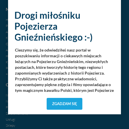
NOCLEGI
Drogi miłośniku
Hotele
Pojezierza
Pensjonaty
Agroturystyka
Gnieźnieńskiego :-)
Kempingi
Ośrodki wypoczynkowe
Cieszymy się, że odwiedziłeś nasz portal w
Apartamenty
poszukiwaniu informacji o ciekawych miejscach
Hostele, motele
leżących na Pojezierzu Gnieźnieńskim, niezwykłych
Kwatery, pokoje
postaciach, które tworzyły historię tego regionu i
Pola biwakowe
zapomnianych wydarzeniach z historii Pojezierza.
+ dodaj swój obiekt
Przybliżymy Ci także praktyczne wiadomości,
OGŁOSZENIA
zaprezentujemy piękne zdjęcia i filmy opowiadające o
tym magicznym kawałku Polski, którym jest Pojezierze
Nieruchomości
Gnieźnieńskie - perła naszego kraju! Staramy się
Noclegi
Pojezierze Gnieźnieńskie odkrywać dla Ciebie na
ZGADZAM SIĘ
Praca
nowo. Z tego względu nasz zespół redakcyjny,
składający się z pasjonatów, miłośników, czy wręcz
Szkolenia, kursy
osób zakochanych w naszej
małej Ojczyźnie
każdego
„
”
Usługi
dnia wędruje po Pojezierzu Gnieźnieńskim, by rozwijać
Sklepy