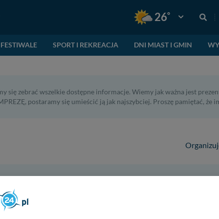
°
26
Pogoda: Gnie
FESTIWALE
SPORT I REKREACJA
DNI MIAST I GMIN
WY
y się zebrać wszelkie dostępne informacje. Wiemy jak ważna jest prezent
PREZĘ, postaramy się umieścić ją jak najszybciej. Proszę pamiętać, że 
Organizuj
w miejscowości