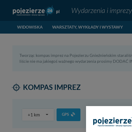
Wydarzenia i imprezy
WIDOWISKA
WARSZTATY, WYKŁADY I WYSTAWY
Tworząc kompas imprez na Pojezierzu Gnieźnieńskim staraliśm
liście nie ma jakiegoś ważnego wydarzenia prosimy DODAĆ IM
KOMPAS IMPREZ
+1 km
GPS