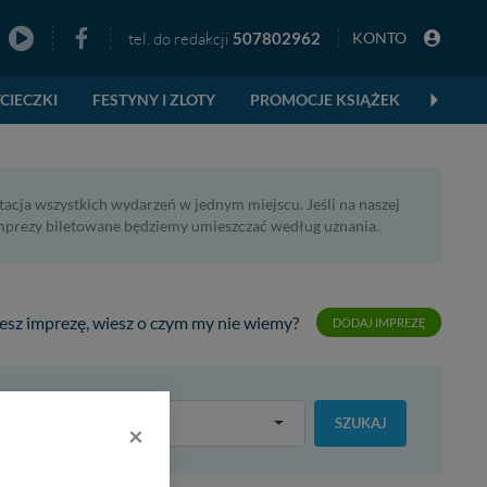
tel. do redakcji
507802962
KONTO
zno
CIECZKI
FESTYNY I ZLOTY
PROMOCJE KSIĄŻEK
acja wszystkich wydarzeń w jednym miejscu. Jeśli na naszej
imprezy biletowane będziemy umieszczać według uznania.
esz imprezę, wiesz o czym my nie wiemy?
DODAJ IMPREZĘ
po kategorii
SZUKAJ
×