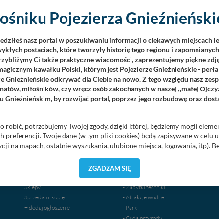
ośniku Pojezierza Gnieźnieńskie
WSZYSTKIE
ZA 3 DNI
ZA 7 DNI
iedziłeś nasz portal w poszukiwaniu informacji o ciekawych miejscach l
ykłych postaciach, które tworzyły historię tego regionu i zapomnianyc
Przybliżymy Ci także praktyczne wiadomości, zaprezentujemy piękne zdjęc
agicznym kawałku Polski, którym jest Pojezierze Gnieźnieńskie - perła
ze Gnieźnieńskie odkrywać dla Ciebie na nowo. Z tego względu nasz zesp
jonatów, miłośników, czy wręcz osób zakochanych w naszej
małej Ojczy
„
u Gnieźnieńskim, by rozwijać portal, poprzez jego rozbudowę oraz dos
OGŁOSZENIA
ODKRYWAJ POJEZIERZE
o robić, potrzebujemy Twojej zgody, dzięki której, będziemy mogli eleme
 preferencji. Twoje dane (w tym pliki cookies) będą zapisywane w celu 
Nieruchomości
Atrakcje turystyczne
cji na mapach, ostatnie wyszukania, ulubione miejsca, logowania, itp). 
Noclegi
- Muzea-Izby Pamięci
priorytetowe, bez poinformowania Ciebie nie będziemy zmieniać zakresu 
Praca
- Świątynie i nekropolie
ezpieczne, jeśli masz wątpliwości co do naszych intencji, zawsze możesz
Szkolenia, kursy
- Architektura-Fortyfikacje
ZGADZAM SIĘ
yskach w naszej
Polityce Prywatności
. Klikając znak X lub przycisk P
Usługi
- Punkty widokowe
zetwarzanie Twoich danych.
Sklepy
- Zabytki techniki
Sprzedam, kupię
- Atrakcje wodne
orzystuje oraz nie udostępnia Twoich danych innym podmiotom oraz oso
+ dodaj ogłoszenie
- Parki
cja, gdy przekazanie Twoich danych jest elementem usługi (przekazanie d
- Cuda przyrody