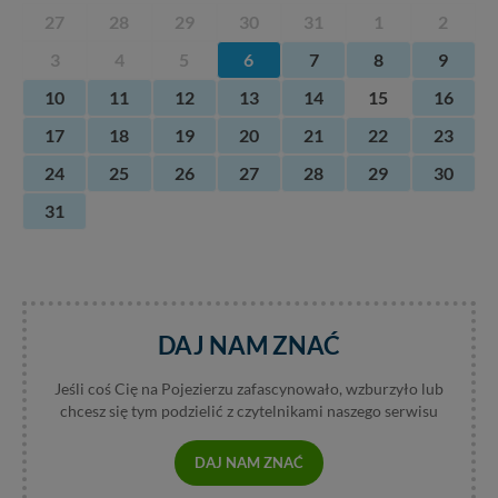
27
28
29
30
31
1
2
3
4
5
6
7
8
9
10
11
12
13
14
15
16
17
18
19
20
21
22
23
24
25
26
27
28
29
30
31
DAJ NAM ZNAĆ
Jeśli coś Cię na Pojezierzu zafascynowało, wzburzyło lub
chcesz się tym podzielić z czytelnikami naszego serwisu
DAJ NAM ZNAĆ