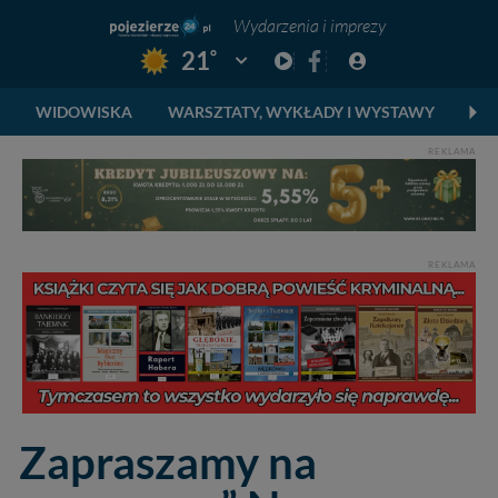
Wydarzenia i imprezy
°
21
Pogoda: Gniezno
WIDOWISKA
WARSZTATY, WYKŁADY I WYSTAWY
FE
REKLAMA
REKLAMA
Zapraszamy na