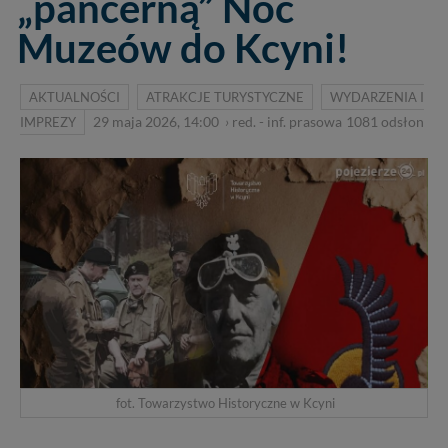
„pancerną” Noc
Muzeów do Kcyni!
AKTUALNOŚCI
ATRAKCJE TURYSTYCZNE
WYDARZENIA I
IMPREZY
29 maja 2026, 14:00
›
red. - inf. prasowa
1081
odsłon
fot. Towarzystwo Historyczne w Kcyni