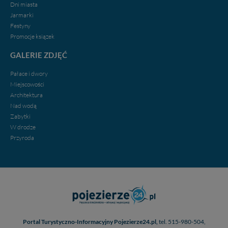
Dni miasta
Jarmarki
Festyny
Promocje ksiązek
GALERIE ZDJĘĆ
Pałace i dwory
Miejscowości
Architektura
Nad wodą
Zabytki
W drodze
Przyroda
Portal Turystyczno-Informacyjny Pojezierze24.pl,
tel. 515-980-504,