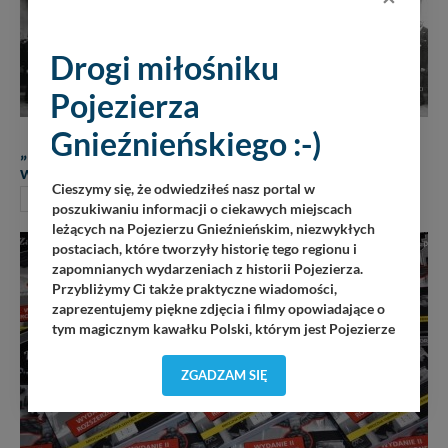
Drogi miłośniku
Pojezierza
Gnieźnieńskiego :-)
„Bankierzy Tajemnic” – książka o nieznanych
wydarzeniach okresu międzywojennego!
Cieszymy się, że odwiedziłeś nasz portal w
KSIĄŻKI
5 sierpnia 2026
poszukiwaniu informacji o ciekawych miejscach
leżących na Pojezierzu Gnieźnieńskim, niezwykłych
postaciach, które tworzyły historię tego regionu i
zapomnianych wydarzeniach z historii Pojezierza.
Przybliżymy Ci także praktyczne wiadomości,
zaprezentujemy piękne zdjęcia i filmy opowiadające o
tym magicznym kawałku Polski, którym jest Pojezierze
Gnieźnieńskie - perła naszego kraju! Staramy się
Pojezierze Gnieźnieńskie odkrywać dla Ciebie na
ZGADZAM SIĘ
nowo. Z tego względu nasz zespół redakcyjny,
składający się z pasjonatów, miłośników, czy wręcz
osób zakochanych w naszej
małej Ojczyźnie
każdego
„
”