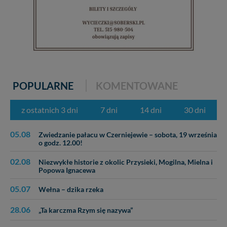
POPULARNE
KOMENTOWANE
z ostatnich 3 dni
7 dni
14 dni
30 dni
05.08
Zwiedzanie pałacu w Czerniejewie – sobota, 19 września
o godz. 12.00!
02.08
Niezwykłe historie z okolic Przysieki, Mogilna, Mielna i
Popowa Ignacewa
05.07
Wełna – dzika rzeka
28.06
„Ta karczma Rzym się nazywa”