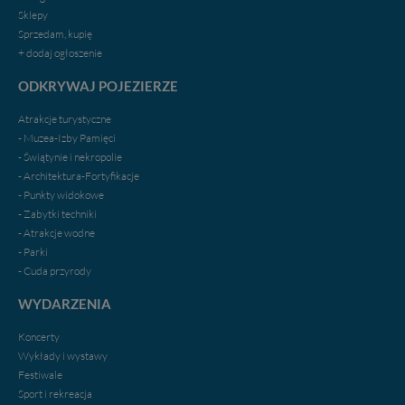
Sklepy
Sprzedam, kupię
+ dodaj ogłoszenie
ODKRYWAJ POJEZIERZE
Atrakcje turystyczne
- Muzea-Izby Pamięci
- Świątynie i nekropolie
- Architektura-Fortyfikacje
- Punkty widokowe
- Zabytki techniki
- Atrakcje wodne
- Parki
- Cuda przyrody
WYDARZENIA
Koncerty
Wykłady i wystawy
Festiwale
Sport i rekreacja