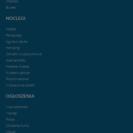
Imprezy
Biznes
NOCLEGI
Hotele
Pensjonaty
Agroturystyka
Kempingi
Ośrodki wypoczynkowe
Apartamenty
Hostele, motele
Kwatery, pokoje
Pola biwakowe
+ dodaj swój obiekt
OGŁOSZENIA
Nieruchomości
Noclegi
Praca
Szkolenia, kursy
Usługi