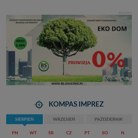
REKLAMA
KOMPAS IMPREZ
SIERPIEŃ
WRZESIEŃ
PAŹDZIERNIK
PN
WT
ŚR
CZ
PT
SO
N