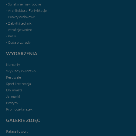
- Świątynie i nekropolie
Administratorem Twoich danych jest firma: Media
- Architektura-Fortyfikacje
Lokalne Karol Soberski, z siedzibą w Gnieźnie, na os.
- Punkty widokowe
Piastowskim 10B/10. Możesz z nami skontaktować się
- Zabytki techniki
za pośrednictwem tej
strony
.
- Atrakcje wodne
W każdej chwili możesz: zażądać dostępu do swoich
- Parki
danych, zażądać ich poprawienia lub usunięcia,
- Cuda przyrody
zabronić ich przetwarzania. Pamiętaj jednak, że nie
WYDARZENIA
zawsze jest możliwe techniczne zrealizowanie Twoich
praw w odniesieniu do informacji zawartych w plikach
Koncerty
cookies. Twoja przeglądarka umożliwia Ci skasowanie
Wykłady i wystawy
tych plików - w pewnych przypadkach nie możemy tego
Festiwale
zrobić za Ciebie.
Sport i rekreacja
Dziękujemy.
Dni miasta
Pojezierze Gnieźnieńskie - odkrywaj i wypoczywaj...
Jarmarki
Pojezierze Gnieźnieńskie - na weekend, wycieczkę,
Festyny
wakacje...
Promocje ksiązek
GALERIE ZDJĘĆ
Pałace i dwory