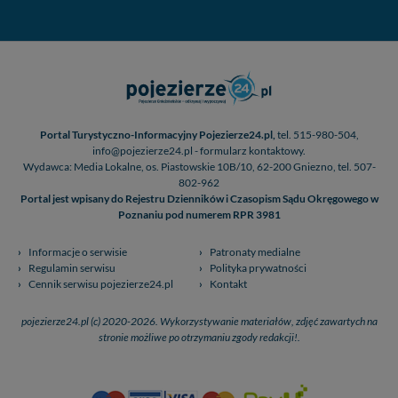
Portal Turystyczno-Informacyjny Pojezierze24.pl,
tel. 515-980-504,
info@pojezierze24.pl - formularz kontaktowy.
Wydawca: Media Lokalne, os. Piastowskie 10B/10, 62-200 Gniezno, tel. 507-
802-962
Portal jest wpisany do Rejestru Dzienników i Czasopism Sądu Okręgowego w
Poznaniu pod numerem RPR 3981
Informacje o serwisie
Patronaty medialne
Regulamin serwisu
Polityka prywatności
Cennik serwisu pojezierze24.pl
Kontakt
pojezierze24.pl (c) 2020-2026. Wykorzystywanie materiałów, zdjęć zawartych na
stronie możliwe po otrzymaniu zgody redakcji!.