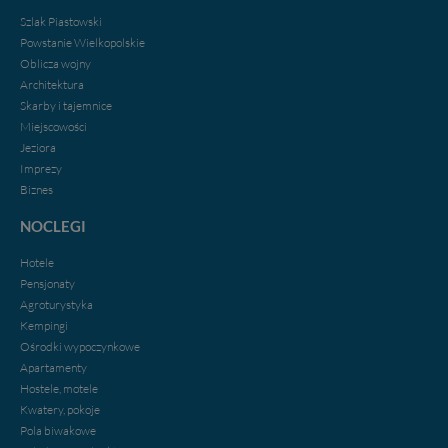
Nasz serwis nie wykorzystuje oraz nie udostępnia
Szlak Piastowski
Twoich danych innym podmiotom oraz osobom
Powstanie Wielkopolskie
trzecim. Wyjątkiem jest sytuacja, gdy przekazanie
Oblicza wojny
Twoich danych jest elementem usługi (przekazanie
Architektura
danych z formularza kontaktowego, przekazanie danych
Skarby i tajemnice
w przypadku rezerwacji usług typu: nocleg, czartery,
itp). Więcej informacji o zasadach i funkcjonalności
Miejscowości
serwisu w
Regulaminie Serwisu
.
Jeziora
Imprezy
Administratorem Twoich danych jest firma: Media
Biznes
Lokalne Karol Soberski, z siedzibą w Gnieźnie, na os.
Piastowskim 10B/10. Możesz z nami skontaktować się
NOCLEGI
za pośrednictwem tej
strony
.
Hotele
W każdej chwili możesz: zażądać dostępu do swoich
Pensjonaty
danych, zażądać ich poprawienia lub usunięcia,
Agroturystyka
zabronić ich przetwarzania. Pamiętaj jednak, że nie
Kempingi
zawsze jest możliwe techniczne zrealizowanie Twoich
Ośrodki wypoczynkowe
praw w odniesieniu do informacji zawartych w plikach
Apartamenty
cookies. Twoja przeglądarka umożliwia Ci skasowanie
Hostele, motele
tych plików - w pewnych przypadkach nie możemy tego
Kwatery, pokoje
zrobić za Ciebie.
Pola biwakowe