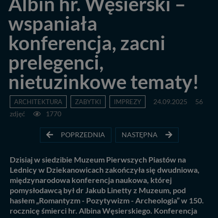
Albin hr. Węsierski –
wspaniała
konferencja, zacni
prelegenci,
nietuzinkowe tematy!
ARCHITEKTURA
ZABYTKI
IMPREZY
24.09.2025
56
zdjęć
1770
POPRZEDNIA
NASTĘPNA
Dzisiaj w siedzibie Muzeum Pierwszych Piastów na
Lednicy w Dziekanowicach zakończyła się dwudniowa,
międzynarodowa konferencja naukowa, której
pomysłodawcą był dr Jakub Linetty z Muzeum, pod
hasłem „Romantyzm - Pozytywizm - Archeologia” w 150.
rocznicę śmierci hr. Albina Węsierskiego. Konferencja