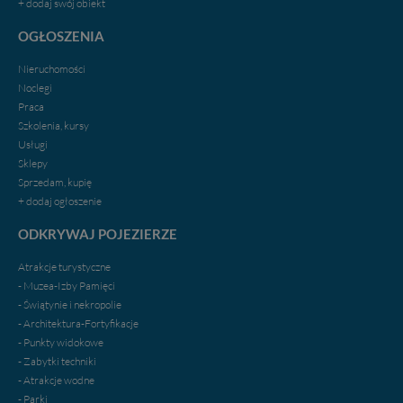
+ dodaj swój obiekt
Dziękujemy.
Pojezierze Gnieźnieńskie - odkrywaj i wypoczywaj...
OGŁOSZENIA
Pojezierze Gnieźnieńskie - na weekend, wycieczkę,
wakacje...
Nieruchomości
Noclegi
Praca
Szkolenia, kursy
Usługi
Sklepy
Sprzedam, kupię
+ dodaj ogłoszenie
ODKRYWAJ POJEZIERZE
Atrakcje turystyczne
- Muzea-Izby Pamięci
- Świątynie i nekropolie
- Architektura-Fortyfikacje
- Punkty widokowe
- Zabytki techniki
- Atrakcje wodne
- Parki