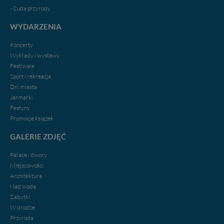
- Cuda przyrody
WYDARZENIA
Koncerty
Wykłady i wystawy
Festiwale
Sport i rekreacja
Dni miasta
Jarmarki
Festyny
Promocje ksiązek
GALERIE ZDJĘĆ
Pałace i dwory
Miejscowości
Architektura
Nad wodą
Zabytki
W drodze
Przyroda