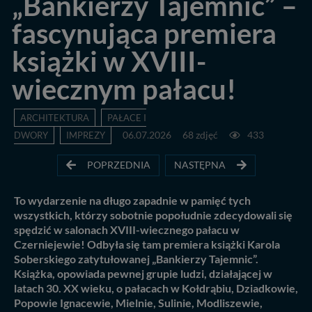
„Bankierzy Tajemnic” –
fascynująca premiera
książki w XVIII-
wiecznym pałacu!
ARCHITEKTURA
PAŁACE I
DWORY
IMPREZY
06.07.2026
68 zdjęć
433
POPRZEDNIA
NASTĘPNA
To wydarzenie na długo zapadnie w pamięć tych
wszystkich, którzy sobotnie popołudnie zdecydowali się
spędzić w salonach XVIII-wiecznego pałacu w
Czerniejewie! Odbyła się tam premiera książki Karola
Soberskiego zatytułowanej „Bankierzy Tajemnic”.
Książka, opowiada pewnej grupie ludzi, działającej w
latach 30. XX wieku, o pałacach w Kołdrąbiu, Dziadkowie,
Popowie Ignacewie, Mielnie, Sulinie, Modliszewie,