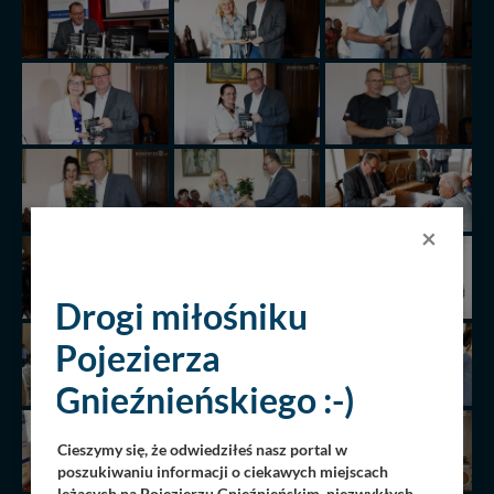
×
Drogi miłośniku
Pojezierza
Gnieźnieńskiego :-)
Cieszymy się, że odwiedziłeś nasz portal w
poszukiwaniu informacji o ciekawych miejscach