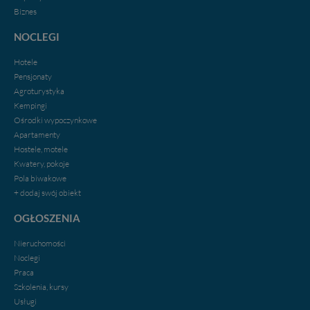
zabronić ich przetwarzania. Pamiętaj jednak, że nie
Biznes
zawsze jest możliwe techniczne zrealizowanie Twoich
praw w odniesieniu do informacji zawartych w plikach
NOCLEGI
cookies. Twoja przeglądarka umożliwia Ci skasowanie
tych plików - w pewnych przypadkach nie możemy tego
Hotele
zrobić za Ciebie.
Pensjonaty
Agroturystyka
Dziękujemy.
Kempingi
Pojezierze Gnieźnieńskie - odkrywaj i wypoczywaj...
Ośrodki wypoczynkowe
Pojezierze Gnieźnieńskie - na weekend, wycieczkę,
Apartamenty
wakacje...
Hostele, motele
Kwatery, pokoje
Pola biwakowe
+ dodaj swój obiekt
OGŁOSZENIA
Nieruchomości
Noclegi
Praca
Szkolenia, kursy
Usługi