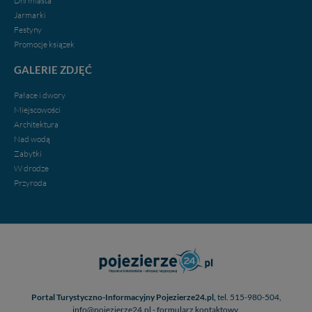
Dni miasta
Jarmarki
Festyny
Promocje ksiązek
GALERIE ZDJĘĆ
Pałace i dwory
Miejscowości
Architektura
Nad wodą
Zabytki
W drodze
Przyroda
Portal Turystyczno-Informacyjny Pojezierze24.pl,
tel. 515-980-504,
info@pojezierze24.pl - formularz kontaktowy.