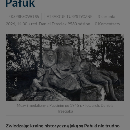
Pałuk
EKSPRESOWO S5
ATRAKCJE TURYSTYCZNE
3 sierpnia
2026, 14:00
›
red. Daniel Trzeciak
9530
odsłon
0
Komentarzy
Muzy i medaliony z Puccinim po 1945 r. - fot. arch. Daniela
Trzeciaka
Zwiedzając krainę historyczną jaką są Pałuki nie trudno