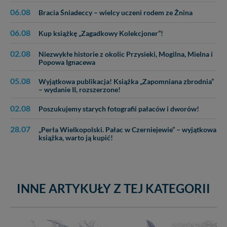
Twoich danych jest elementem usługi (przekazanie
06.08
danych z formularza kontaktowego, przekazanie danych
Bracia Śniadeccy – wielcy uczeni rodem ze Żnina
w przypadku rezerwacji usług typu: nocleg, czartery,
06.08
itp). Więcej informacji o zasadach i funkcjonalności
Kup książkę „Zagadkowy Kolekcjoner”!
serwisu w
Regulaminie Serwisu
.
02.08
Niezwykłe historie z okolic Przysieki, Mogilna, Mielna i
Administratorem Twoich danych jest firma: Media
Popowa Ignacewa
Lokalne Karol Soberski, z siedzibą w Gnieźnie, na os.
05.08
Piastowskim 10B/10. Możesz z nami skontaktować się
Wyjątkowa publikacja! Książka „Zapomniana zbrodnia”
– wydanie II, rozszerzone!
za pośrednictwem tej
strony
.
02.08
Poszukujemy starych fotografii pałaców i dworów!
W każdej chwili możesz: zażądać dostępu do swoich
danych, zażądać ich poprawienia lub usunięcia,
28.07
„Perła Wielkopolski. Pałac w Czerniejewie” – wyjątkowa
zabronić ich przetwarzania. Pamiętaj jednak, że nie
książka, warto ją kupić!
zawsze jest możliwe techniczne zrealizowanie Twoich
praw w odniesieniu do informacji zawartych w plikach
cookies. Twoja przeglądarka umożliwia Ci skasowanie
tych plików - w pewnych przypadkach nie możemy tego
zrobić za Ciebie.
INNE ARTYKUŁY Z TEJ KATEGORII
Dziękujemy.
Pojezierze Gnieźnieńskie - odkrywaj i wypoczywaj...
Pojezierze Gnieźnieńskie - na weekend, wycieczkę,