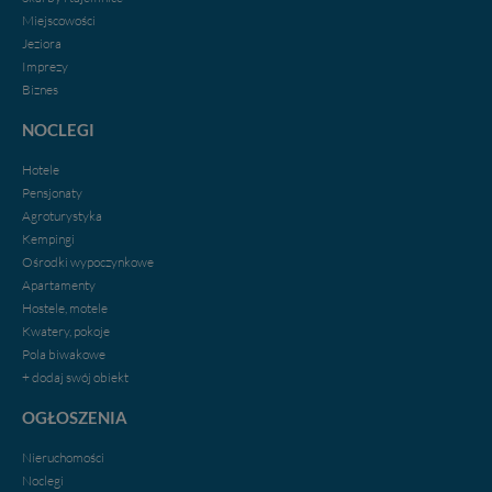
Miejscowości
Jeziora
Imprezy
Biznes
NOCLEGI
Hotele
Pensjonaty
Agroturystyka
Kempingi
Ośrodki wypoczynkowe
Apartamenty
Hostele, motele
Kwatery, pokoje
Pola biwakowe
+ dodaj swój obiekt
OGŁOSZENIA
Nieruchomości
Noclegi