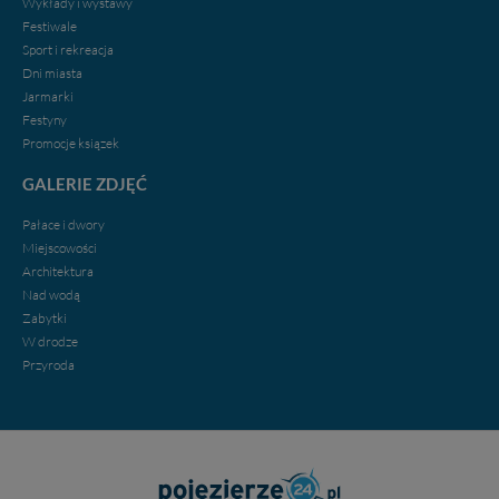
Wykłady i wystawy
Festiwale
Sport i rekreacja
Dni miasta
Jarmarki
Festyny
Promocje ksiązek
GALERIE ZDJĘĆ
Pałace i dwory
Miejscowości
Architektura
Nad wodą
Zabytki
W drodze
Przyroda