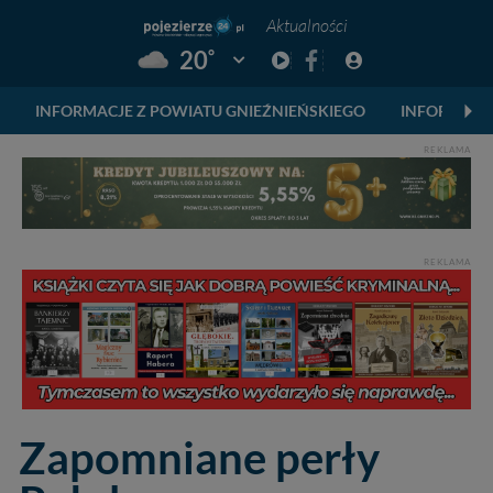
Aktualności
°
20
Pogoda: Gniezno
INFORMACJE Z POWIATU GNIEŹNIEŃSKIEGO
INFORMACJ
REKLAMA
REKLAMA
Zapomniane perły