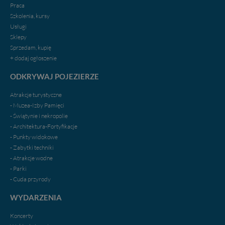
Praca
Szkolenia, kursy
Usługi
Sklepy
Sprzedam, kupię
+ dodaj ogłoszenie
ODKRYWAJ POJEZIERZE
Atrakcje turystyczne
- Muzea-Izby Pamięci
- Świątynie i nekropolie
- Architektura-Fortyfikacje
- Punkty widokowe
- Zabytki techniki
- Atrakcje wodne
- Parki
- Cuda przyrody
WYDARZENIA
Koncerty