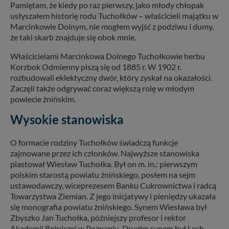
Pamiętam, że kiedy po raz pierwszy, jako młody chłopak
usłyszałem historię rodu Tuchołków – właścicieli majątku w
Marcinkowie Dolnym, nie mogłem wyjść z podziwu i dumy,
że taki skarb znajduje się obok mnie.
Właścicielami Marcinkowa Dolnego Tuchołkowie herbu
Korzbok Odmienny piszą się od 1885 r. W 1902 r.
rozbudowali eklektyczny dwór, który zyskał na okazałości.
Zaczęli także odgrywać coraz większą rolę w młodym
powiecie żnińskim.
Wysokie stanowiska
O formacie rodziny Tuchołków świadczą funkcje
zajmowane przez ich członków. Najwyższe stanowiska
piastował Wiesław Tuchołka. Był on m. in.: pierwszym
polskim starostą powiatu żnińskiego, posłem na sejm
ustawodawczy, wiceprezesem Banku Cukrownictwa i radcą
Towarzystwa Ziemian. Z jego inicjatywy i pieniędzy ukazała
się monografia powiatu żnińskiego. Synem Wiesława był
Zbyszko Jan Tuchołka, późniejszy profesor i rektor
Akademii Rolniczej w Poznaniu. Drugim synem był Lech