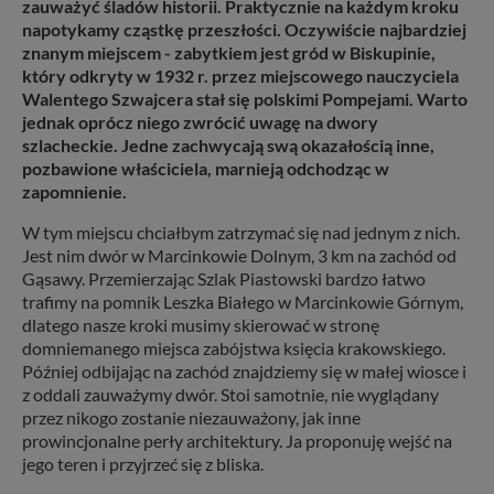
zauważyć śladów historii. Praktycznie na każdym kroku
napotykamy cząstkę przeszłości. Oczywiście najbardziej
znanym miejscem - zabytkiem jest gród w Biskupinie,
który odkryty w 1932 r. przez miejscowego nauczyciela
Walentego Szwajcera stał się polskimi Pompejami. Warto
jednak oprócz niego zwrócić uwagę na dwory
szlacheckie. Jedne zachwycają swą okazałością inne,
pozbawione właściciela, marnieją odchodząc w
zapomnienie.
W tym miejscu chciałbym zatrzymać się nad jednym z nich.
Jest nim dwór w Marcinkowie Dolnym, 3 km na zachód od
Gąsawy. Przemierzając Szlak Piastowski bardzo łatwo
trafimy na pomnik Leszka Białego w Marcinkowie Górnym,
dlatego nasze kroki musimy skierować w stronę
domniemanego miejsca zabójstwa księcia krakowskiego.
Później odbijając na zachód znajdziemy się w małej wiosce i
z oddali zauważymy dwór. Stoi samotnie, nie wyglądany
przez nikogo zostanie niezauważony, jak inne
prowincjonalne perły architektury. Ja proponuję wejść na
jego teren i przyjrzeć się z bliska.