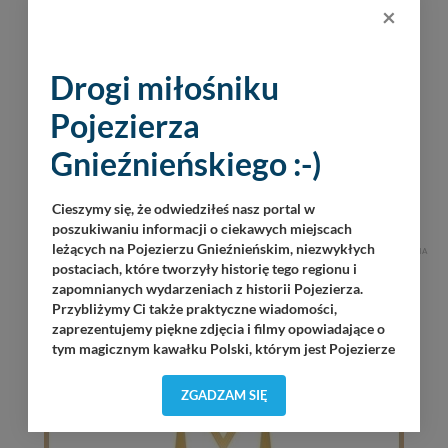
×
Drogi miłośniku
Pojezierza
Gnieźnieńskiego :-)
Cieszymy się, że odwiedziłeś nasz portal w
poszukiwaniu informacji o ciekawych miejscach
leżących na Pojezierzu Gnieźnieńskim, niezwykłych
REKLAMA
postaciach, które tworzyły historię tego regionu i
zapomnianych wydarzeniach z historii Pojezierza.
Przybliżymy Ci także praktyczne wiadomości,
zaprezentujemy piękne zdjęcia i filmy opowiadające o
tym magicznym kawałku Polski, którym jest Pojezierze
Gnieźnieńskie - perła naszego kraju! Staramy się
Pojezierze Gnieźnieńskie odkrywać dla Ciebie na
ZGADZAM SIĘ
nowo. Z tego względu nasz zespół redakcyjny,
składający się z pasjonatów, miłośników, czy wręcz