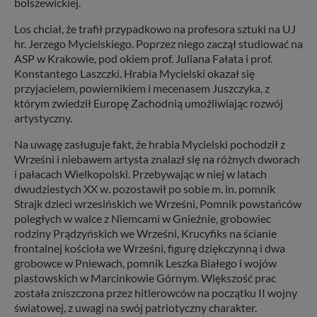
bolszewickiej.
Los chciał, że trafił przypadkowo na profesora sztuki na UJ
hr. Jerzego Mycielskiego. Poprzez niego zaczął studiować na
ASP w Krakowie, pod okiem prof. Juliana Fałata i prof.
Konstantego Laszczki. Hrabia Mycielski okazał się
przyjacielem, powiernikiem i mecenasem Juszczyka, z
którym zwiedził Europę Zachodnią umożliwiając rozwój
artystyczny.
Na uwagę zasługuje fakt, że hrabia Mycielski pochodził z
Wrześni i niebawem artysta znalazł się na różnych dworach
i pałacach Wielkopolski. Przebywając w niej w latach
dwudziestych XX w. pozostawił po sobie m. in. pomnik
Strajk dzieci wrzesińskich we Wrześni, Pomnik powstańców
poległych w walce z Niemcami w Gnieźnie, grobowiec
rodziny Prądzyńskich we Wrześni, Krucyfiks na ścianie
frontalnej kościoła we Wrześni, figurę dziękczynną i dwa
grobowce w Pniewach, pomnik Leszka Białego i wojów
piastowskich w Marcinkowie Górnym. Większość prac
została zniszczona przez hitlerowców na początku II wojny
światowej, z uwagi na swój patriotyczny charakter.