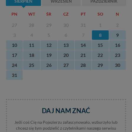
SIERPIEŃ
WRZESIEŃ
PAŹDZIERNIK
PN
WT
ŚR
CZ
PT
SO
N
27
28
29
30
31
1
2
3
4
5
6
7
8
9
10
11
12
13
14
15
16
17
18
19
20
21
22
23
24
25
26
27
28
29
30
31
DAJ NAM ZNAĆ
Jeśli coś Cię na Pojezierzu zafascynowało, wzburzyło lub
chcesz się tym podzielić z czytelnikami naszego serwisu