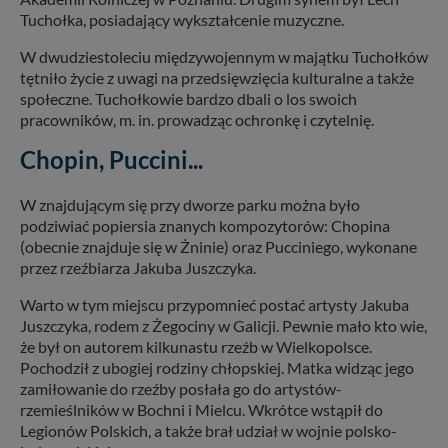
Tuchołka, posiadający wykształcenie muzyczne.
W dwudziestoleciu międzywojennym w majątku Tuchołków
tętniło życie z uwagi na przedsięwzięcia kulturalne a także
społeczne. Tuchołkowie bardzo dbali o los swoich
pracowników, m. in. prowadząc ochronkę i czytelnię.
Chopin, Puccini...
W znajdującym się przy dworze parku można było
podziwiać popiersia znanych kompozytorów: Chopina
(obecnie znajduje się w Żninie) oraz Pucciniego, wykonane
przez rzeźbiarza Jakuba Juszczyka.
Warto w tym miejscu przypomnieć postać artysty Jakuba
Juszczyka, rodem z Żegociny w Galicji. Pewnie mało kto wie,
że był on autorem kilkunastu rzeźb w Wielkopolsce.
Pochodził z ubogiej rodziny chłopskiej. Matka widząc jego
zamiłowanie do rzeźby posłała go do artystów-
rzemieślników w Bochni i Mielcu. Wkrótce wstąpił do
Legionów Polskich, a także brał udział w wojnie polsko-