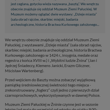
jest ceglana, gotycka wieża nazywana „basztą”. We wnętrzu
obecnie znajduje się oddział Muzeum Ziemi Pałuckiej. W
Muzeum możemy oglądać dwie wystawy: „Dzieje miasta”
(sala obrad rajców, skarbiec miejski, badania
archeologiczne, historia Bractwa Kurkowego założonego...
We wnętrzu obecnie znajduje się oddział Muzeum Ziemi
Pałuckiej, z wystawami „Dzieje miasta” (sala obrad rajców,
skarbiec miejski, badania archeologiczne, historia Bractwa
Kurkowego założonego w 1424 r., insygnia, medale oraz
regestra z końca XVIII w.) i „Wybitni ludzie Żnina” (Jan i
Jędrzej Śniadeccy, Klemens Janicki, Erazm Gliczner,
Mścisław Wartenberg).
Przed wejściem do Baszty można zobaczyć wyjątkową
pamiątkę średniowiecznej świetności tego miejsca -
zrekonstruowany „foglerz” czyli jedno z pierwszych dział
czarnoprochowych, wykorzystywanych w dawnej Polsce.
Muzeum Ziemi Pałuckiej w Żninie czynne jest w sezonie
letnim (od maja do września) od wtorku do piątku 9.00-