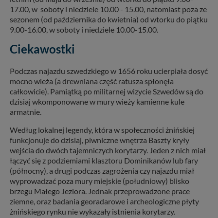
17.00, w soboty i niedziele 10.00 - 15.00, natomiast poza ze
sezonem (od października do kwietnia) od wtorku do piątku
9.00-16.00, w soboty i niedziele 10.00-15.00.
Ciekawostki
Podczas najazdu szwedzkiego w 1656 roku ucierpiała dosyć
mocno wieża (a drewniana część ratusza spłonęła
całkowicie). Pamiątką po militarnej wizycie Szwedów są do
dzisiaj wkomponowane w mury wieży kamienne kule
armatnie.
Według lokalnej legendy, która w społeczności żnińskiej
funkcjonuje do dzisiaj, piwniczne wnętrza Baszty kryły
wejścia do dwóch tajemniczych korytarzy. Jeden z nich miał
łączyć się z podziemiami klasztoru Dominikanów lub fary
(północny), a drugi podczas zagrożenia czy najazdu miał
wyprowadzać poza mury miejskie (południowy) blisko
brzegu Małego Jeziora. Jednak przeprowadzone prace
ziemne, oraz badania georadarowe i archeologiczne płyty
żnińskiego rynku nie wykazały istnienia korytarzy.