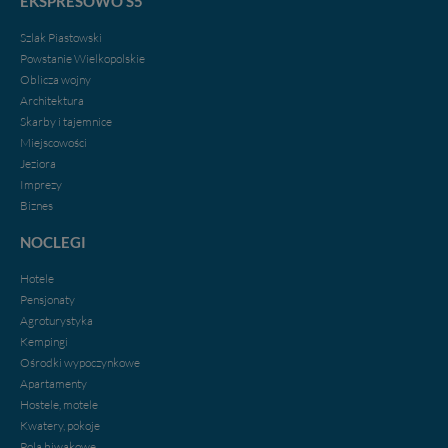
EKSPRESOWO S5
Szlak Piastowski
Powstanie Wielkopolskie
Oblicza wojny
Architektura
Skarby i tajemnice
Miejscowości
Jeziora
Imprezy
Biznes
NOCLEGI
Hotele
Pensjonaty
Agroturystyka
Kempingi
Ośrodki wypoczynkowe
Apartamenty
Hostele, motele
Kwatery, pokoje
Pola biwakowe