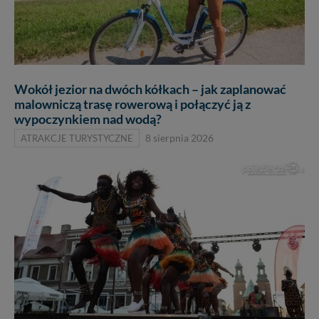
Wokół jezior na dwóch kółkach – jak zaplanować
malowniczą trasę rowerową i połączyć ją z
wypoczynkiem nad wodą?
ATRAKCJE TURYSTYCZNE
8 sierpnia 2026