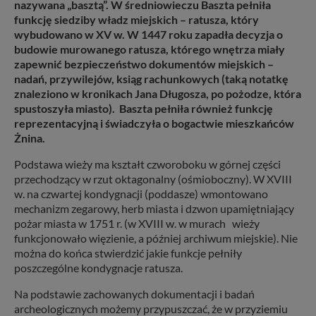
nazywana „basztą”. W średniowieczu Baszta pełniła
funkcję siedziby władz miejskich – ratusza, który
wybudowano w XV w. W 1447 roku zapadła decyzja o
budowie murowanego ratusza, którego wnętrza miały
zapewnić bezpieczeństwo dokumentów miejskich –
nadań, przywilejów, ksiąg rachunkowych (taką notatkę
znaleziono w kronikach Jana Długosza, po pożodze, która
spustoszyła miasto). Baszta pełniła również funkcję
reprezentacyjną i świadczyła o bogactwie mieszkańców
Żnina.
Podstawa wieży ma kształt czworoboku w górnej części
przechodzący w rzut oktagonalny (ośmioboczny). W XVIII
w. na czwartej kondygnacji (poddasze) wmontowano
mechanizm zegarowy, herb miasta i dzwon upamiętniający
pożar miasta w 1751 r. (w XVIII w. w murach wieży
funkcjonowało więzienie, a później archiwum miejskie). Nie
można do końca stwierdzić jakie funkcje pełniły
poszczególne kondygnacje ratusza.
Na podstawie zachowanych dokumentacji i badań
archeologicznych możemy przypuszczać, że w przyziemiu