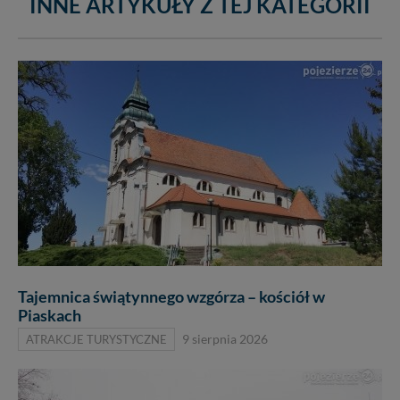
INNE ARTYKUŁY Z TEJ KATEGORII
Dziękujemy.
Pojezierze Gnieźnieńskie - odkrywaj i wypoczywaj...
Pojezierze Gnieźnieńskie - na weekend, wycieczkę,
wakacje...
Tajemnica świątynnego wzgórza – kościół w
Piaskach
ATRAKCJE TURYSTYCZNE
9 sierpnia 2026