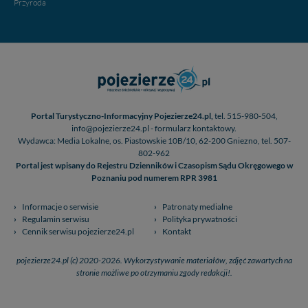
Przyroda
Portal Turystyczno-Informacyjny Pojezierze24.pl,
tel. 515-980-504,
info@pojezierze24.pl - formularz kontaktowy.
Wydawca: Media Lokalne, os. Piastowskie 10B/10, 62-200 Gniezno, tel. 507-
802-962
Portal jest wpisany do Rejestru Dzienników i Czasopism Sądu Okręgowego w
Poznaniu pod numerem RPR 3981
Informacje o serwisie
Patronaty medialne
Regulamin serwisu
Polityka prywatności
Cennik serwisu pojezierze24.pl
Kontakt
pojezierze24.pl (c) 2020-2026. Wykorzystywanie materiałów, zdjęć zawartych na
stronie możliwe po otrzymaniu zgody redakcji!.