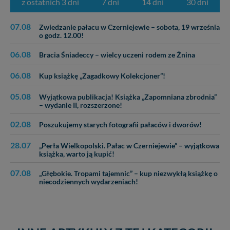
z ostatnich 3 dni
7 dni
14 dni
30 dni
Nasz serwis nie wykorzystuje oraz nie udostępnia
Twoich danych innym podmiotom oraz osobom
trzecim. Wyjątkiem jest sytuacja, gdy przekazanie
07.08
Zwiedzanie pałacu w Czerniejewie – sobota, 19 września
Twoich danych jest elementem usługi (przekazanie
o godz. 12.00!
danych z formularza kontaktowego, przekazanie danych
06.08
w przypadku rezerwacji usług typu: nocleg, czartery,
Bracia Śniadeccy – wielcy uczeni rodem ze Żnina
itp). Więcej informacji o zasadach i funkcjonalności
06.08
serwisu w
Regulaminie Serwisu
.
Kup książkę „Zagadkowy Kolekcjoner”!
Administratorem Twoich danych jest firma: Media
05.08
Wyjątkowa publikacja! Książka „Zapomniana zbrodnia”
Lokalne Karol Soberski, z siedzibą w Gnieźnie, na os.
– wydanie II, rozszerzone!
Piastowskim 10B/10. Możesz z nami skontaktować się
02.08
za pośrednictwem tej
strony
.
Poszukujemy starych fotografii pałaców i dworów!
W każdej chwili możesz: zażądać dostępu do swoich
28.07
„Perła Wielkopolski. Pałac w Czerniejewie” – wyjątkowa
danych, zażądać ich poprawienia lub usunięcia,
książka, warto ją kupić!
zabronić ich przetwarzania. Pamiętaj jednak, że nie
07.08
„Głębokie. Tropami tajemnic” – kup niezwykłą książkę o
zawsze jest możliwe techniczne zrealizowanie Twoich
niecodziennych wydarzeniach!
praw w odniesieniu do informacji zawartych w plikach
cookies. Twoja przeglądarka umożliwia Ci skasowanie
tych plików - w pewnych przypadkach nie możemy tego
zrobić za Ciebie.