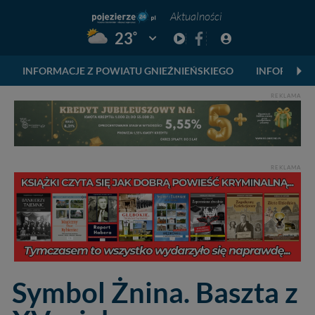
Aktualności
°
23
Pogoda: Gniezno
INFORMACJE Z POWIATU GNIEŹNIEŃSKIEGO
INFORMACJ
REKLAMA
REKLAMA
Symbol Żnina. Baszta z