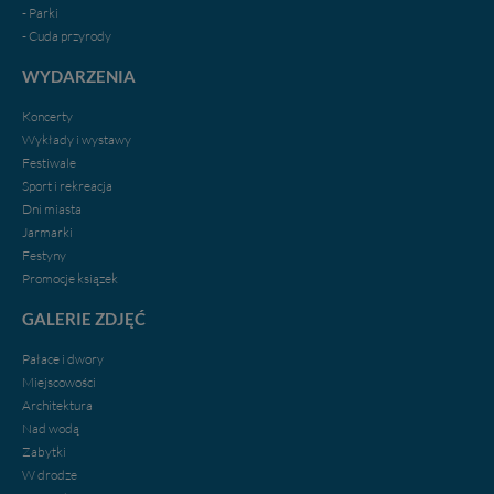
- Parki
- Cuda przyrody
WYDARZENIA
Koncerty
Wykłady i wystawy
Festiwale
Sport i rekreacja
Dni miasta
Jarmarki
Festyny
Promocje ksiązek
GALERIE ZDJĘĆ
Pałace i dwory
Miejscowości
Architektura
Nad wodą
Zabytki
W drodze