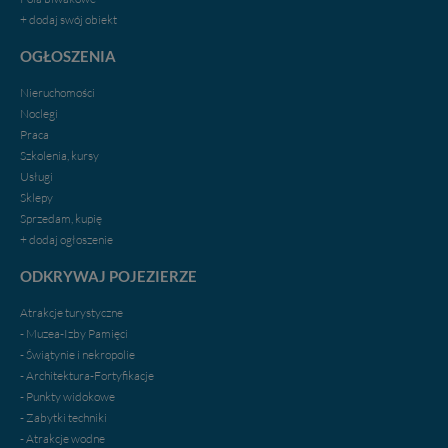
+ dodaj swój obiekt
OGŁOSZENIA
Nieruchomości
Noclegi
Praca
Szkolenia, kursy
Usługi
Sklepy
Sprzedam, kupię
+ dodaj ogłoszenie
ODKRYWAJ POJEZIERZE
Atrakcje turystyczne
- Muzea-Izby Pamięci
- Świątynie i nekropolie
- Architektura-Fortyfikacje
- Punkty widokowe
- Zabytki techniki
- Atrakcje wodne