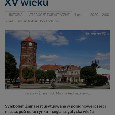
XV wieku
HISTORIA
ATRAKCJE TURYSTYCZNE
4 grudnia 2020, 12:00
›
red. Damian Rybak
3563
odsłon
Baszta w Żninie - fot. Monika Andruszkiewicz
Symbolem Żnina jest usytuowana w południowej części
miasta, pośrodku rynku – ceglana, gotycka wieża