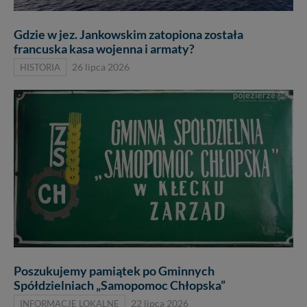
Gdzie w jez. Jankowskim zatopiona została
francuska kasa wojenna i armaty?
HISTORIA
26 lipca 2026
Poszukujemy pamiątek po Gminnych
Spółdzielniach „Samopomoc Chłopska”
INFORMACJE LOKALNE
22 lipca 2026