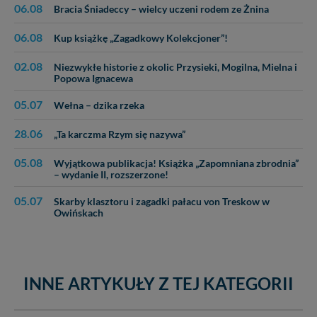
06.08
Bracia Śniadeccy – wielcy uczeni rodem ze Żnina
06.08
Kup książkę „Zagadkowy Kolekcjoner”!
02.08
Niezwykłe historie z okolic Przysieki, Mogilna, Mielna i
Popowa Ignacewa
05.07
Wełna – dzika rzeka
28.06
„Ta karczma Rzym się nazywa”
05.08
Wyjątkowa publikacja! Książka „Zapomniana zbrodnia”
– wydanie II, rozszerzone!
05.07
Skarby klasztoru i zagadki pałacu von Treskow w
Owińskach
INNE ARTYKUŁY Z TEJ KATEGORII