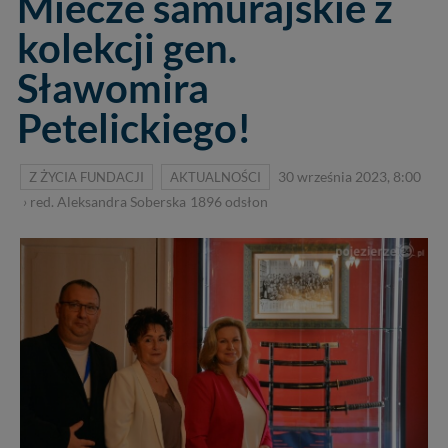
Miecze samurajskie z
kolekcji gen.
Sławomira
Petelickiego!
Z ŻYCIA FUNDACJI
AKTUALNOŚCI
30 września 2023, 8:00
›
red. Aleksandra Soberska
1896
odsłon