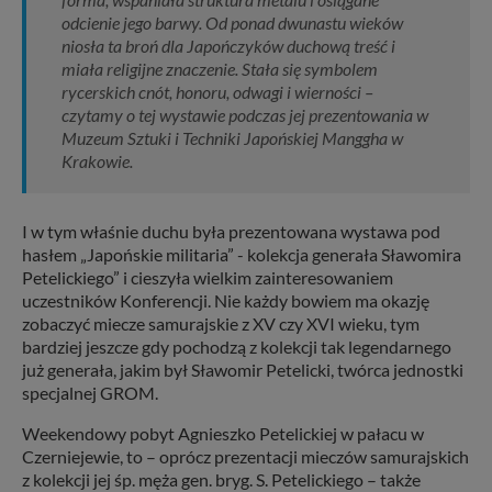
odcienie jego barwy. Od ponad dwunastu wieków
niosła ta broń dla Japończyków duchową treść i
miała religijne znaczenie. Stała się symbolem
rycerskich cnót, honoru, odwagi i wierności –
czytamy o tej wystawie podczas jej prezentowania w
Muzeum Sztuki i Techniki Japońskiej Manggha w
Krakowie.
I w tym właśnie duchu była prezentowana wystawa pod
hasłem „Japońskie militaria” - kolekcja generała Sławomira
Petelickiego” i cieszyła wielkim zainteresowaniem
uczestników Konferencji. Nie każdy bowiem ma okazję
zobaczyć miecze samurajskie z XV czy XVI wieku, tym
bardziej jeszcze gdy pochodzą z kolekcji tak legendarnego
już generała, jakim był Sławomir Petelicki, twórca jednostki
specjalnej GROM.
Weekendowy pobyt Agnieszko Petelickiej w pałacu w
Czerniejewie, to – oprócz prezentacji mieczów samurajskich
z kolekcji jej śp. męża gen. bryg. S. Petelickiego – także