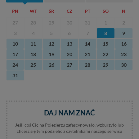
PN
WT
ŚR
CZ
PT
SO
N
27
28
29
30
31
1
2
3
4
5
6
7
8
9
10
11
12
13
14
15
16
17
18
19
20
21
22
23
24
25
26
27
28
29
30
31
DAJ NAM ZNAĆ
Jeśli coś Cię na Pojezierzu zafascynowało, wzburzyło lub
chcesz się tym podzielić z czytelnikami naszego serwisu