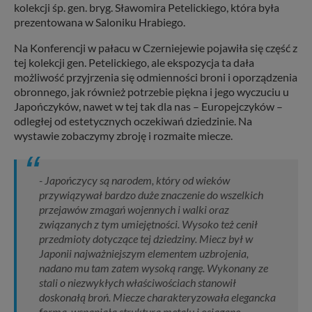
kolekcji śp. gen. bryg. Sławomira Petelickiego, która była
prezentowana w Saloniku Hrabiego.
Na Konferencji w pałacu w Czerniejewie pojawiła się część z
tej kolekcji gen. Petelickiego, ale ekspozycja ta dała
możliwość przyjrzenia się odmienności broni i oporządzenia
obronnego, jak również potrzebie piękna i jego wyczuciu u
Japończyków, nawet w tej tak dla nas – Europejczyków –
odległej od estetycznych oczekiwań dziedzinie. Na
wystawie zobaczymy zbroję i rozmaite miecze.
- Japończycy są narodem, który od wieków
przywiązywał bardzo duże znaczenie do wszelkich
przejawów zmagań wojennych i walki oraz
związanych z tym umiejętności. Wysoko też cenił
przedmioty dotyczące tej dziedziny. Miecz był w
Japonii najważniejszym elementem uzbrojenia,
nadano mu tam zatem wysoką rangę. Wykonany ze
stali o niezwykłych właściwościach stanowił
doskonałą broń. Miecze charakteryzowała elegancka
forma, wspaniała struktura metalu i osiągane