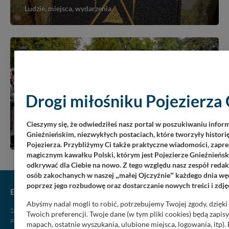
Ludzie, miejsca, wydarzenia
Drogi miłośniku Pojezierza 
Wędrówki z historią
Cieszymy się, że odwiedziłeś nasz portal w poszukiwaniu infor
Wyprawy i odkrywanie niezwykłych miejsc
Gnieźnieńskim, niezwykłych postaciach, które tworzyły historię
Pojezierza. Przybliżymy Ci także praktyczne wiadomości, zapre
magicznym kawałku Polski, którym jest Pojezierze Gnieźnieński
odkrywać dla Ciebie na nowo. Z tego względu nasz zespół redakc
osób zakochanych w naszej
małej Ojczyźnie
każdego dnia węd
„
”
poprzez jego rozbudowę oraz dostarczanie nowych treści i zdję
EKSPRESOWO S5
Abyśmy nadal mogli to robić, potrzebujemy Twojej zgody, dzięk
Szlak Piastowski
Twoich preferencji. Twoje dane (w tym pliki cookies) będą zapi
Powstanie Wielkopolskie
mapach, ostatnie wyszukania, ulubione miejsca, logowania, itp).