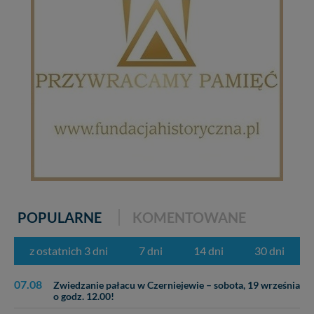
POPULARNE
KOMENTOWANE
z ostatnich 3 dni
7 dni
14 dni
30 dni
07.08
Zwiedzanie pałacu w Czerniejewie – sobota, 19 września
o godz. 12.00!