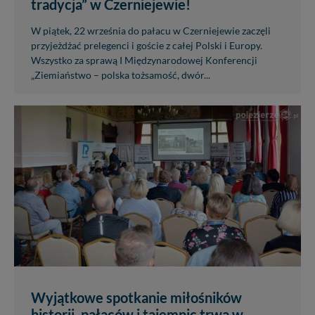
tradycja” w Czerniejewie!
W piątek, 22 września do pałacu w Czerniejewie zaczęli
przyjeżdżać prelegenci i goście z całej Polski i Europy.
Wszystko za sprawą I Międzynarodowej Konferencji
„Ziemiaństwo – polska tożsamość, dwór...
Wyjątkowe spotkanie miłośników
historii, pałaców i tajemnic trwa w