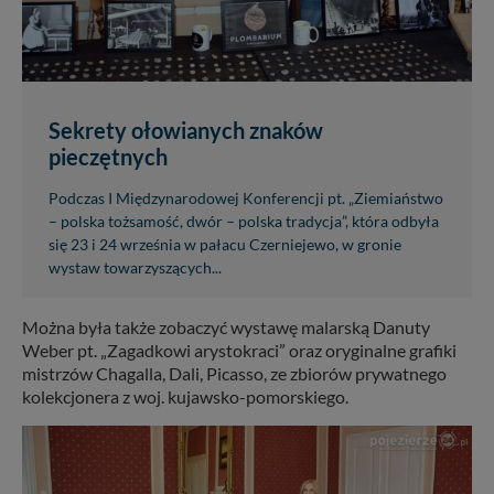
Sekrety ołowianych znaków
pieczętnych
Podczas I Międzynarodowej Konferencji pt. „Ziemiaństwo
– polska tożsamość, dwór – polska tradycja”, która odbyła
się 23 i 24 września w pałacu Czerniejewo, w gronie
wystaw towarzyszących...
Można była także zobaczyć wystawę malarską Danuty
Weber pt. „Zagadkowi arystokraci” oraz oryginalne grafiki
mistrzów Chagalla, Dali, Picasso, ze zbiorów prywatnego
kolekcjonera z woj. kujawsko-pomorskiego.