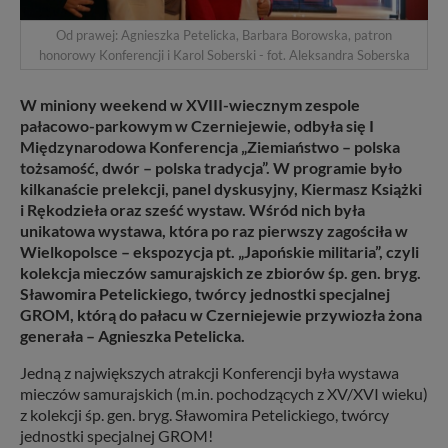
Od prawej: Agnieszka Petelicka, Barbara Borowska, patron
honorowy Konferencji i Karol Soberski - fot. Aleksandra Soberska
W miniony weekend w XVIII-wiecznym zespole
pałacowo-parkowym w Czerniejewie, odbyła się I
Międzynarodowa Konferencja „Ziemiaństwo – polska
tożsamość, dwór – polska tradycja”. W programie było
kilkanaście prelekcji, panel dyskusyjny, Kiermasz Książki
i Rękodzieła oraz sześć wystaw. Wśród nich była
unikatowa wystawa, która po raz pierwszy zagościła w
Wielkopolsce – ekspozycja pt. „Japońskie militaria”, czyli
kolekcja mieczów samurajskich ze zbiorów śp. gen. bryg.
Sławomira Petelickiego, twórcy jednostki specjalnej
GROM, którą do pałacu w Czerniejewie przywiozła żona
generała – Agnieszka Petelicka.
Jedną z największych atrakcji Konferencji była wystawa
mieczów samurajskich (m.in. pochodzących z XV/XVI wieku)
z kolekcji śp. gen. bryg. Sławomira Petelickiego, twórcy
jednostki specjalnej GROM!