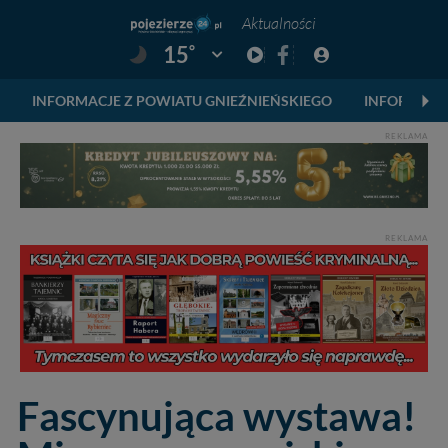
Aktualności
°
15
Pogoda: Gniezno
INFORMACJE Z POWIATU GNIEŹNIEŃSKIEGO
INFORMACJ
REKLAMA
REKLAMA
Fascynująca wystawa!