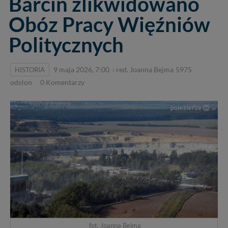
Barcin zlikwidowano
Obóz Pracy Więźniów
Politycznych
HISTORIA
9 maja 2026, 7:00
›
red. Joanna Bejma
5975
odsłon
0
Komentarzy
fot. Joanna Bejma