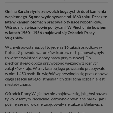
Gmina Barcin słynie ze swoich bogatych źródeł kamienia
wapiennego. Są one wydobywane od 1860 roku. Przez te
lata w kamieniołomach pracowało tysiące robotników.
Wśród nich więźniowie polityczni. W Piechcinie bowiem
w latach 1950 - 1956 znajdował się Ośrodek Pracy
Więźniów.
W chwili powstania, był to jeden z 16 takich ośrodków w
Polsce. Z powodu warunków, które w nich panowały, były
to w rzeczywistości obozy pracy przymusowej. Do
piechcińskiego obozu przywożono więźniów z różnych
zakątków kraju. W trzy lata po jego powstaniu przebywało
w nim 1.450 osób. Ilu więźniów przewinęło się przez obóz w
ciągu sześciu lat jego istnienia? Ich dokładna liczba nie jest
niestety znana.
Ośrodek Pracy Więźniów nie znajdował się, jak głosi nazwa,
tylko w samym Piechcinie. Zarówno drewniane baraki, jak i
późniejsze murowane, znajdowały się także w Bielawach.