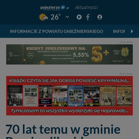
Aktualności
°
26
Pogoda: Gniezno
INFORMACJE Z POWIATU GNIEŹNIEŃSKIEGO
INFORMACJ
REKLAMA
REKLAMA
70 lat temu w gminie