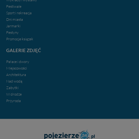
Festiwale
Sport i rekreacja
Dni miasta
Jarmarki
Festyny
Promocje ksiązek
GALERIE ZDJĘĆ
Pałace i dwory
Miejscowości
Architektura
Nad wodą
Zabytki
W drodze
Przyroda