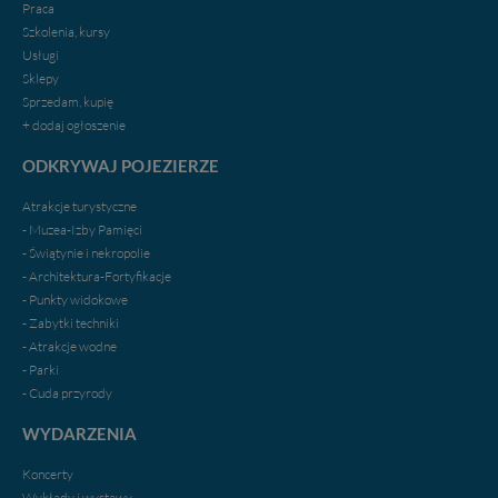
Praca
Szkolenia, kursy
Usługi
Sklepy
Sprzedam, kupię
+ dodaj ogłoszenie
ODKRYWAJ POJEZIERZE
Atrakcje turystyczne
- Muzea-Izby Pamięci
- Świątynie i nekropolie
- Architektura-Fortyfikacje
- Punkty widokowe
- Zabytki techniki
- Atrakcje wodne
- Parki
- Cuda przyrody
WYDARZENIA
Koncerty
Wykłady i wystawy