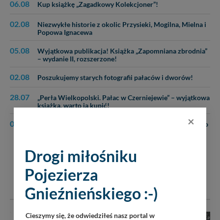
06.08
Kup książkę „Zagadkowy Kolekcjoner”!
02.08
Niezwykłe historie z okolic Przysieki, Mogilna, Mielna i
Popowa Ignacewa
05.08
Wyjątkowa publikacja! Książka „Zapomniana zbrodnia”
– wydanie II, rozszerzone!
02.08
Poszukujemy starych fotografii pałaców i dworów!
28.07
„Perła Wielkopolski. Pałac w Czerniejewie” – wyjątkowa
książka, warto ją kupić!
×
01.08
„Głębokie. Tropami tajemnic” – kup niezwykłą książkę o
niecodziennych wydarzeniach!
Drogi miłośniku
Pojezierza
INNE ARTYKUŁY Z TEJ KATEGORII
Gnieźnieńskiego :-)
Cieszymy się, że odwiedziłeś nasz portal w