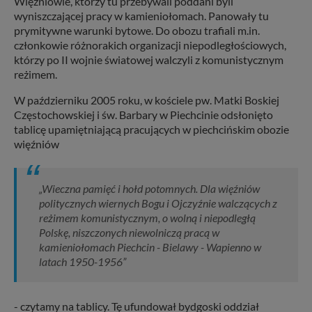
Więźniowie, którzy tu przebywali poddani byli
wyniszczającej pracy w kamieniołomach. Panowały tu
prymitywne warunki bytowe. Do obozu trafiali m.in.
członkowie różnorakich organizacji niepodległościowych,
którzy po II wojnie światowej walczyli z komunistycznym
reżimem.
W październiku 2005 roku, w kościele pw. Matki Boskiej
Częstochowskiej i św. Barbary w Piechcinie odsłonięto
tablicę upamiętniającą pracujących w piechcińskim obozie
więźniów
„Wieczna pamięć i hołd potomnych. Dla więźniów
politycznych wiernych Bogu i Ojczyźnie walczących z
reżimem komunistycznym, o wolną i niepodległą
Polskę, niszczonych niewolniczą pracą w
kamieniołomach Piechcin - Bielawy - Wapienno w
latach 1950-1956”
- czytamy na tablicy. Tę ufundował bydgoski oddział