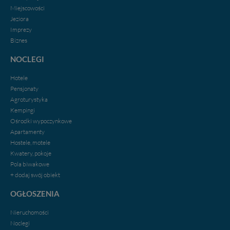
Miejscowości
Jeziora
Imprezy
Biznes
NOCLEGI
Hotele
Pensjonaty
Agroturystyka
Kempingi
Ośrodki wypoczynkowe
Apartamenty
Hostele, motele
Kwatery, pokoje
Pola biwakowe
+ dodaj swój obiekt
OGŁOSZENIA
Nieruchomości
Noclegi