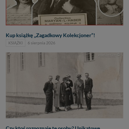
priorytetowe, bez poinformowania Ciebie nie będziemy
zmieniać zakresu naszych uprawnień. Twoje dane są u
nas bezpieczne, jeśli masz wątpliwości co do naszych
intencji, zawsze możesz wycofać swoją zgodę. Więcej
informacji uzyskach w naszej
Polityce Prywatności
.
Klikając znak X lub przycisk PRZEJDŹ DO SERWISU
Kup książkę „Zagadkowy Kolekcjoner”!
wyrażasz zgodę na przetwarzanie Twoich danych.
KSIĄŻKI
6 sierpnia 2026
Nasz serwis nie wykorzystuje oraz nie udostępnia
Twoich danych innym podmiotom oraz osobom
trzecim. Wyjątkiem jest sytuacja, gdy przekazanie
Twoich danych jest elementem usługi (przekazanie
danych z formularza kontaktowego, przekazanie danych
w przypadku rezerwacji usług typu: nocleg, czartery,
itp). Więcej informacji o zasadach i funkcjonalności
serwisu w
Regulaminie Serwisu
.
Administratorem Twoich danych jest firma: Media
Lokalne Karol Soberski, z siedzibą w Gnieźnie, na os.
Piastowskim 10B/10. Możesz z nami skontaktować się
za pośrednictwem tej
strony
.
Czy ktoś rozpoznaje te osoby? Unikatowe
W każdej chwili możesz: zażądać dostępu do swoich