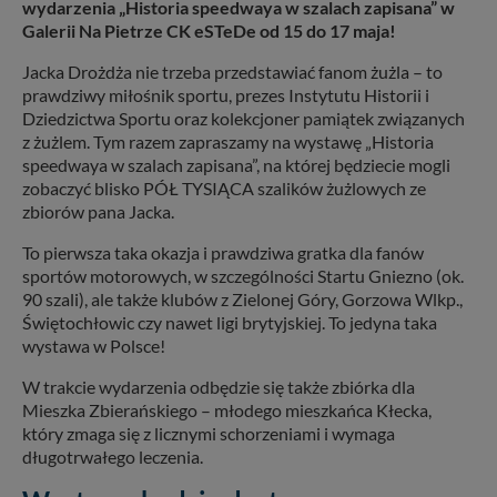
wydarzenia „Historia speedwaya w szalach zapisana” w
Galerii Na Pietrze CK eSTeDe od 15 do 17 maja!
Jacka Drożdża nie trzeba przedstawiać fanom żużla – to
prawdziwy miłośnik sportu, prezes Instytutu Historii i
Dziedzictwa Sportu oraz kolekcjoner pamiątek związanych
z żużlem. Tym razem zapraszamy na wystawę „Historia
speedwaya w szalach zapisana”, na której będziecie mogli
zobaczyć blisko PÓŁ TYSIĄCA szalików żużlowych ze
zbiorów pana Jacka.
To pierwsza taka okazja i prawdziwa gratka dla fanów
sportów motorowych, w szczególności Startu Gniezno (ok.
90 szali), ale także klubów z Zielonej Góry, Gorzowa Wlkp.,
Świętochłowic czy nawet ligi brytyjskiej. To jedyna taka
wystawa w Polsce!
W trakcie wydarzenia odbędzie się także zbiórka dla
Mieszka Zbierańskiego – młodego mieszkańca Kłecka,
który zmaga się z licznymi schorzeniami i wymaga
długotrwałego leczenia.