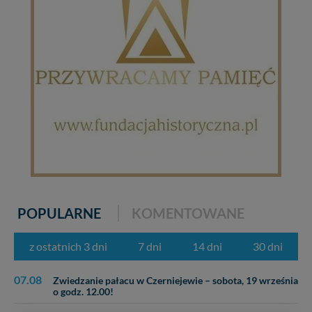
POPULARNE
KOMENTOWANE
z ostatnich 3 dni
7 dni
14 dni
30 dni
07.08
Zwiedzanie pałacu w Czerniejewie – sobota, 19 września
o godz. 12.00!