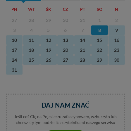
PN
WT
ŚR
CZ
PT
SO
N
27
28
29
30
31
1
2
3
4
5
6
7
8
9
10
11
12
13
14
15
16
17
18
19
20
21
22
23
24
25
26
27
28
29
30
31
DAJ NAM ZNAĆ
Jeśli coś Cię na Pojezierzu zafascynowało, wzburzyło lub
chcesz się tym podzielić z czytelnikami naszego serwisu