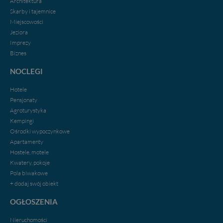
Architektura
Skarby i tajemnice
Miejscowości
Jeziora
Imprezy
Biznes
NOCLEGI
Hotele
Pensjonaty
Agroturystyka
Kempingi
Ośrodki wypoczynkowe
Apartamenty
Hostele, motele
Kwatery, pokoje
Pola biwakowe
+ dodaj swój obiekt
OGŁOSZENIA
Nieruchomości