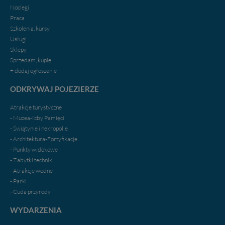
Noclegi
Praca
Szkolenia, kursy
Usługi
Sklepy
Sprzedam, kupię
+ dodaj ogłoszenie
ODKRYWAJ POJEZIERZE
Atrakcje turystyczne
- Muzea-Izby Pamięci
- Świątynie i nekropolie
- Architektura-Fortyfikacje
- Punkty widokowe
- Zabytki techniki
- Atrakcje wodne
- Parki
- Cuda przyrody
WYDARZENIA