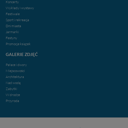
Koncerty
Wykłady i wystawy
Festiwale
Sport i rekreacja
Dni miasta
Jarmarki
Festyny
Promocje ksiązek
GALERIE ZDJĘĆ
Pałace i dwory
Miejscowości
Architektura
Nad wodą
Zabytki
W drodze
Przyroda