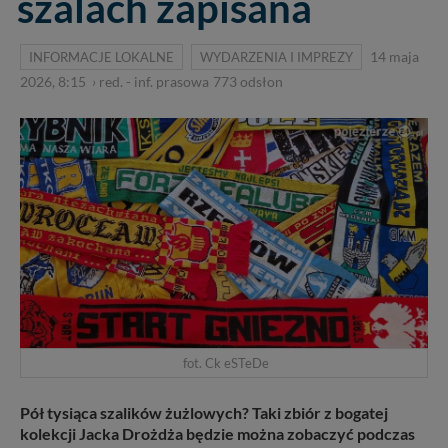
szalach zapisana
INFORMACJE LOKALNE
WYDARZENIA I IMPREZY
14 maja
2026, 8:15
›
red. - inf. prasowa
773
odsłon
fot. Ck eSTeDe
Pół tysiąca szalików żużlowych? Taki zbiór z bogatej
kolekcji Jacka Drożdża będzie można zobaczyć podczas