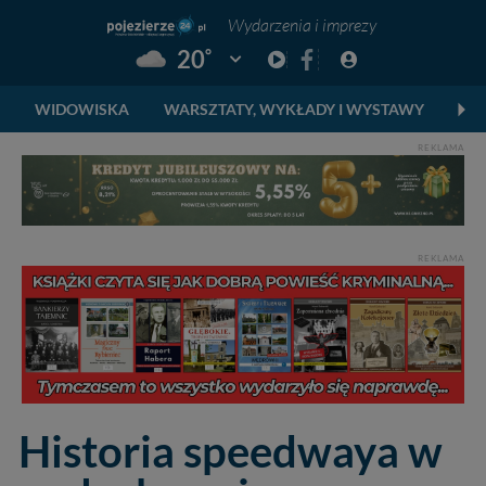
Wydarzenia i imprezy
°
20
Pogoda: Gniezno
WIDOWISKA
WARSZTATY, WYKŁADY I WYSTAWY
FE
REKLAMA
REKLAMA
Historia speedwaya w