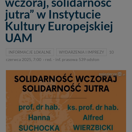
wczoraj, solidarność
jutra” w Instytucie
Kultury Europejskiej
UAM
INFORMACJE LOKALNE
WYDARZENIA I IMPREZY
10
czerwca 2025, 7:00
›
red. - inf. prasowa
539
odsłon