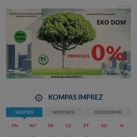
REKLAMA
KOMPAS IMPREZ
SIERPIEŃ
WRZESIEŃ
PAŹDZIERNIK
PN
WT
ŚR
CZ
PT
SO
N
27
28
29
30
31
1
2