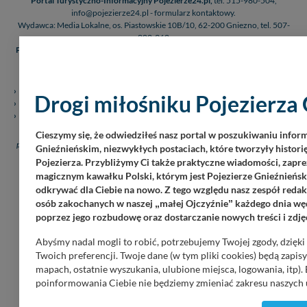
Portal Turystyczno-Informacyjny Pojezierze24.pl,
tel. 515-980-504,
info@pojezierze24.pl - formularz kontaktowy.
Wydawca: Media Lokalne, os. Piastowskie 10B/10, 62-200 Gniezno, tel. 507-
802-962
Portal jest wpisany do Rejestru Dzienników i Czasopism Sądu Okręgowego w
Poznaniu pod numerem RPR 3981
Informacje o serwisie
Patronaty medialne
Drogi miłośniku Pojezierza 
Regulamin serwisu
Polityka prywatności
Cennik serwisu pojezierze24.pl
Kontakt
Cieszymy się, że odwiedziłeś nasz portal w poszukiwaniu infor
pojezierze24.pl (c) 2020-2026. Wykorzystywanie materiałów, zdjęć zawartych na
Gnieźnieńskim, niezwykłych postaciach, które tworzyły historię
stronie możliwe po otrzymaniu zgody redakcji!.
Pojezierza. Przybliżymy Ci także praktyczne wiadomości, zapre
magicznym kawałku Polski, którym jest Pojezierze Gnieźnieński
odkrywać dla Ciebie na nowo. Z tego względu nasz zespół redakc
osób zakochanych w naszej
małej Ojczyźnie
każdego dnia węd
„
”
poprzez jego rozbudowę oraz dostarczanie nowych treści i zdję
Płatności internetowe, przelewy - obsługuje PAYu
Abyśmy nadal mogli to robić, potrzebujemy Twojej zgody, dzięk
Twoich preferencji. Twoje dane (w tym pliki cookies) będą zapi
mapach, ostatnie wyszukania, ulubione miejsca, logowania, itp).
poinformowania Ciebie nie będziemy zmieniać zakresu naszych u
wątpliwości co do naszych intencji, zawsze możesz wycofać swo