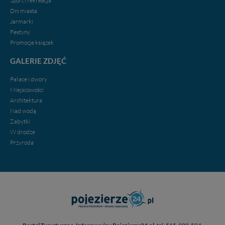
Sport i rekreacja
Dni miasta
Jarmarki
Festyny
Promocje ksiązek
GALERIE ZDJĘĆ
Pałace i dwory
Miejscowości
Architektura
Nad wodą
Zabytki
W drodze
Przyroda