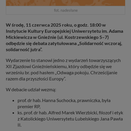
fot. nadesłane
W środę, 11 czerwca 2025 roku, o godz. 18:00 w
Instytucie Kultury Europejskiej Uniwersytetu im. Adama
Mickiewicza w Gnieźnie (ul. Kostrzewskiego 5–7)
odbędzie się debata zatytułowana „Solidarność wczoraj,
solidarność jutra”.
Wydarzenie to stanowi jedno z wydarzeń towarzyszących
XII Zjazdowi Gnieźnieńskiemu, który odbędzie się we
wrześniu br. pod hasłem „Odwaga pokoju. Chrześcijanie
razem dla przyszłości Europy”.
W debacie udział wezmą:
prof. dr hab. Hanna Suchocka, prawniczka, była
premier RP,
ks. prof. dr hab. Alfred Marek Wierzbicki, filozof i etyk
z Katolickiego Uniwersytetu Lubelskiego Jana Pawła
II.