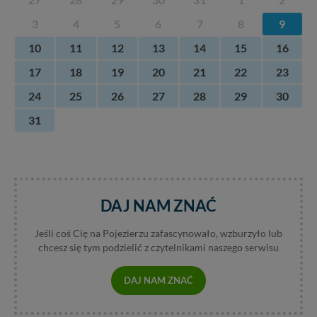
3
4
5
6
7
8
9
10
11
12
13
14
15
16
17
18
19
20
21
22
23
24
25
26
27
28
29
30
31
DAJ NAM ZNAĆ
Jeśli coś Cię na Pojezierzu zafascynowało, wzburzyło lub
chcesz się tym podzielić z czytelnikami naszego serwisu
DAJ NAM ZNAĆ