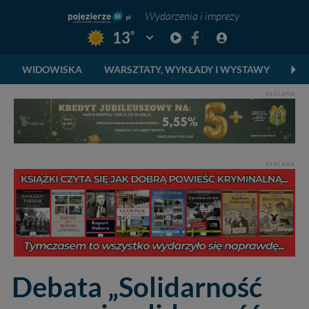
Wydarzenia i imprezy
°
13
Pogoda: Gniezno
WIDOWISKA
WARSZTATY, WYKŁADY I WYSTAWY
FE
REKLAMA
REKLAMA
Debata „Solidarność