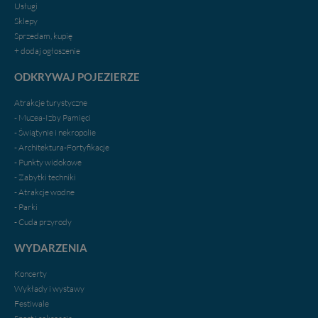
Usługi
Sklepy
Sprzedam, kupię
+ dodaj ogłoszenie
ODKRYWAJ POJEZIERZE
Atrakcje turystyczne
- Muzea-Izby Pamięci
- Świątynie i nekropolie
- Architektura-Fortyfikacje
- Punkty widokowe
- Zabytki techniki
- Atrakcje wodne
- Parki
- Cuda przyrody
WYDARZENIA
Koncerty
Wykłady i wystawy
Festiwale