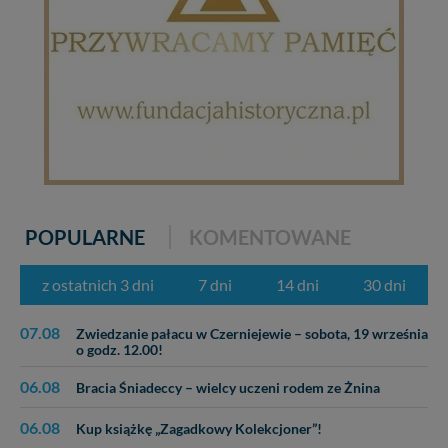
POPULARNE
KOMENTOWANE
z ostatnich 3 dni
7 dni
14 dni
30 dni
07.08
Zwiedzanie pałacu w Czerniejewie – sobota, 19 września
o godz. 12.00!
06.08
Bracia Śniadeccy – wielcy uczeni rodem ze Żnina
06.08
Kup książkę „Zagadkowy Kolekcjoner”!