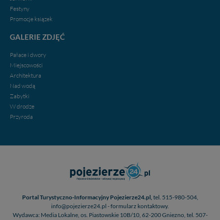
Festyny
Promocje ksiązek
GALERIE ZDJĘĆ
Pałace i dwory
Miejscowości
Architektura
Nad wodą
Zabytki
W drodze
Przyroda
Portal Turystyczno-Informacyjny Pojezierze24.pl,
tel. 515-980-504,
info@pojezierze24.pl - formularz kontaktowy.
Wydawca: Media Lokalne, os. Piastowskie 10B/10, 62-200 Gniezno, tel. 507-