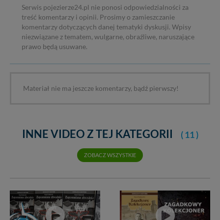
Serwis pojezierze24.pl nie ponosi odpowiedzialności za
treść komentarzy i opinii. Prosimy o zamieszczanie
komentarzy dotyczących danej tematyki dyskusji. Wpisy
niezwiązane z tematem, wulgarne, obraźliwe, naruszające
prawo będą usuwane.
Materiał nie ma jeszcze komentarzy, bądź pierwszy!
INNE VIDEO Z TEJ KATEGORII
( 11 )
ZOBACZ WSZYSTKIE