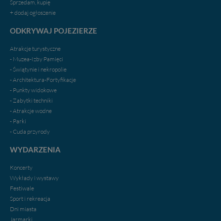
Sprzedam, kupię
praw w odniesieniu do informacji zawartych w plikach
+ dodaj ogłoszenie
cookies. Twoja przeglądarka umożliwia Ci skasowanie
tych plików - w pewnych przypadkach nie możemy tego
ODKRYWAJ POJEZIERZE
zrobić za Ciebie.
Atrakcje turystyczne
Dziękujemy.
- Muzea-Izby Pamięci
Pojezierze Gnieźnieńskie - odkrywaj i wypoczywaj...
- Świątynie i nekropolie
Pojezierze Gnieźnieńskie - na weekend, wycieczkę,
- Architektura-Fortyfikacje
wakacje...
- Punkty widokowe
- Zabytki techniki
- Atrakcje wodne
- Parki
- Cuda przyrody
WYDARZENIA
Koncerty
Wykłady i wystawy
Festiwale
Sport i rekreacja
Dni miasta
Jarmarki