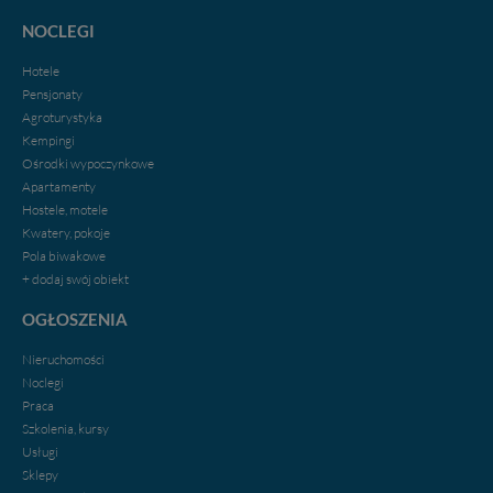
intencji, zawsze możesz wycofać swoją zgodę. Więcej
NOCLEGI
informacji uzyskach w naszej
Polityce Prywatności
.
Klikając znak X lub przycisk PRZEJDŹ DO SERWISU
Hotele
wyrażasz zgodę na przetwarzanie Twoich danych.
Pensjonaty
Agroturystyka
Nasz serwis nie wykorzystuje oraz nie udostępnia
Kempingi
Twoich danych innym podmiotom oraz osobom
Ośrodki wypoczynkowe
trzecim. Wyjątkiem jest sytuacja, gdy przekazanie
Apartamenty
Twoich danych jest elementem usługi (przekazanie
danych z formularza kontaktowego, przekazanie danych
Hostele, motele
w przypadku rezerwacji usług typu: nocleg, czartery,
Kwatery, pokoje
itp). Więcej informacji o zasadach i funkcjonalności
Pola biwakowe
serwisu w
Regulaminie Serwisu
.
+ dodaj swój obiekt
Administratorem Twoich danych jest firma: Media
OGŁOSZENIA
Lokalne Karol Soberski, z siedzibą w Gnieźnie, na os.
Piastowskim 10B/10. Możesz z nami skontaktować się
Nieruchomości
za pośrednictwem tej
strony
.
Noclegi
Praca
W każdej chwili możesz: zażądać dostępu do swoich
Szkolenia, kursy
danych, zażądać ich poprawienia lub usunięcia,
Usługi
zabronić ich przetwarzania. Pamiętaj jednak, że nie
Sklepy
zawsze jest możliwe techniczne zrealizowanie Twoich