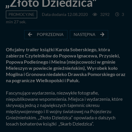
„Złoto Dziedzica”
PROMOCYJNE
Data dodania 12.08.2020
3292
3
min 27 sek.
POPRZEDNIA
NASTĘPNA
Oficjalny trailer książki Karola Soberskiego, która
zabierze Czytelników do Popowa Ignacewa, Przysieki,
Popowa Podleśnego i Mielna (miejscowości w gminie
Mieleszyn w powiecie gnieźnieńskim), Wyrobek koło
Mogilna i Gronowa niedaleko Drawska Pomorskiego oraz
na pogranicze Wielkopolski i Pałuk.
Fascynujące wydarzenia, niezwykłe fotografie,
niepublikowane wspomnienia. Miejsca i wydarzenia, które
skrywają jedną z największych tajemnic okresu
międzywojennego i II wojny światowej na Pojezierzu
Gnieźnieńskim. „Złoto Dziedzica” opowiada o dalszych
losach bohaterów książki „Skarb Dziedzica”.