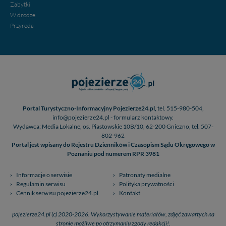
Zabytki
W drodze
Przyroda
Portal Turystyczno-Informacyjny Pojezierze24.pl,
tel. 515-980-504,
info@pojezierze24.pl - formularz kontaktowy.
Wydawca: Media Lokalne, os. Piastowskie 10B/10, 62-200 Gniezno, tel. 507-
802-962
Portal jest wpisany do Rejestru Dzienników i Czasopism Sądu Okręgowego w
Poznaniu pod numerem RPR 3981
Informacje o serwisie
Patronaty medialne
Regulamin serwisu
Polityka prywatności
Cennik serwisu pojezierze24.pl
Kontakt
pojezierze24.pl (c) 2020-2026. Wykorzystywanie materiałów, zdjęć zawartych na
stronie możliwe po otrzymaniu zgody redakcji!.