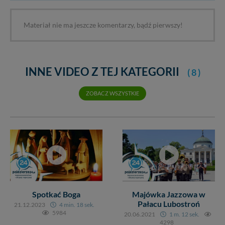
Materiał nie ma jeszcze komentarzy, bądź pierwszy!
INNE VIDEO Z TEJ KATEGORII
( 8 )
ZOBACZ WSZYSTKIE
Spotkać Boga
Majówka Jazzowa w
Pałacu Lubostroń
21.12.2023
4 min. 18 sek.
5984
20.06.2021
1 m. 12 sek.
4298