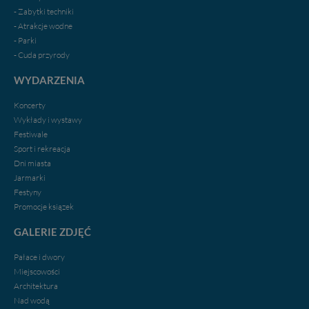
- Zabytki techniki
Dziękujemy.
- Atrakcje wodne
Pojezierze Gnieźnieńskie - odkrywaj i wypoczywaj...
- Parki
Pojezierze Gnieźnieńskie - na weekend, wycieczkę,
- Cuda przyrody
wakacje...
WYDARZENIA
Koncerty
Wykłady i wystawy
Festiwale
Sport i rekreacja
Dni miasta
Jarmarki
Festyny
Promocje ksiązek
GALERIE ZDJĘĆ
Pałace i dwory
Miejscowości
Architektura
Nad wodą