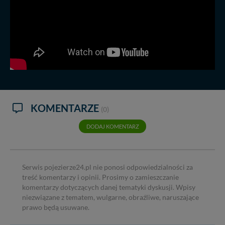
KOMENTARZE
(0)
DODAJ KOMENTARZ
Serwis pojezierze24.pl nie ponosi odpowiedzialności za
treść komentarzy i opinii. Prosimy o zamieszczanie
komentarzy dotyczących danej tematyki dyskusji. Wpisy
niezwiązane z tematem, wulgarne, obraźliwe, naruszające
prawo będą usuwane.