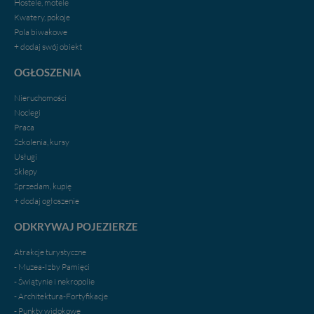
Hostele, motele
Kwatery, pokoje
Nasz serwis nie wykorzystuje oraz nie udostępnia
Pola biwakowe
Twoich danych innym podmiotom oraz osobom
+ dodaj swój obiekt
trzecim. Wyjątkiem jest sytuacja, gdy przekazanie
Twoich danych jest elementem usługi (przekazanie
OGŁOSZENIA
danych z formularza kontaktowego, przekazanie danych
w przypadku rezerwacji usług typu: nocleg, czartery,
Nieruchomości
itp). Więcej informacji o zasadach i funkcjonalności
Noclegi
serwisu w
Regulaminie Serwisu
.
Praca
Szkolenia, kursy
Administratorem Twoich danych jest firma: Media
Usługi
Lokalne Karol Soberski, z siedzibą w Gnieźnie, na os.
Sklepy
Piastowskim 10B/10. Możesz z nami skontaktować się
Sprzedam, kupię
za pośrednictwem tej
strony
.
+ dodaj ogłoszenie
W każdej chwili możesz: zażądać dostępu do swoich
ODKRYWAJ POJEZIERZE
danych, zażądać ich poprawienia lub usunięcia,
zabronić ich przetwarzania. Pamiętaj jednak, że nie
Atrakcje turystyczne
zawsze jest możliwe techniczne zrealizowanie Twoich
- Muzea-Izby Pamięci
praw w odniesieniu do informacji zawartych w plikach
- Świątynie i nekropolie
cookies. Twoja przeglądarka umożliwia Ci skasowanie
tych plików - w pewnych przypadkach nie możemy tego
- Architektura-Fortyfikacje
zrobić za Ciebie.
- Punkty widokowe