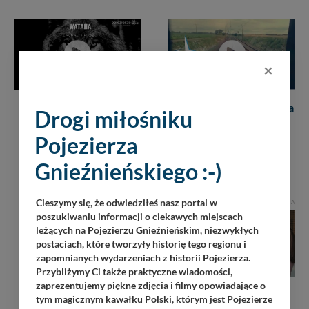
×
„Wataha” – pomóżmy
„Jej obraz” – piosenka dla
Drogi miłośniku
wydać nową płytę
poszukujących miłości
„Zagrali i Poszli”!
14.02.2021
2 min. 56 sek.
Pojezierza
3262
21.03.2021
3 min. 22 sek.
3884
Gnieźnieńskiego :-)
Cieszymy się, że odwiedziłeś nasz portal w
REKLAMA
poszukiwaniu informacji o ciekawych miejscach
leżących na Pojezierzu Gnieźnieńskim, niezwykłych
postaciach, które tworzyły historię tego regionu i
zapomnianych wydarzeniach z historii Pojezierza.
Przybliżymy Ci także praktyczne wiadomości,
zaprezentujemy piękne zdjęcia i filmy opowiadające o
tym magicznym kawałku Polski, którym jest Pojezierze