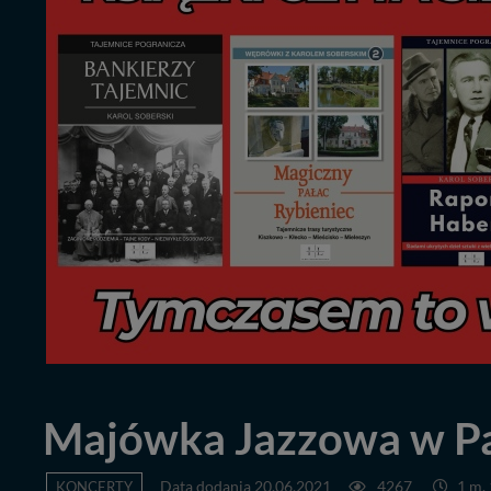
Majówka Jazzowa w Pa
KONCERTY
Data dodania 20.06.2021
4267
1 m. 