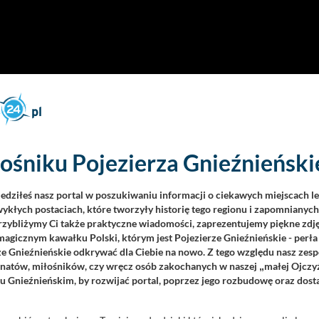
ośniku Pojezierza Gnieźnieńskie
iedziłeś nasz portal w poszukiwaniu informacji o ciekawych miejscach l
ykłych postaciach, które tworzyły historię tego regionu i zapomnianyc
Przybliżymy Ci także praktyczne wiadomości, zaprezentujemy piękne zdjęc
agicznym kawałku Polski, którym jest Pojezierze Gnieźnieńskie - perła
ze Gnieźnieńskie odkrywać dla Ciebie na nowo. Z tego względu nasz zesp
jonatów, miłośników, czy wręcz osób zakochanych w naszej
małej Ojczy
„
u Gnieźnieńskim, by rozwijać portal, poprzez jego rozbudowę oraz dos