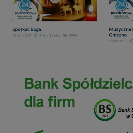
Spotkać Boga
Muzyczne 
Gniezno
21.12.2023
4 min. 18 sek.
5944
11.09.2022