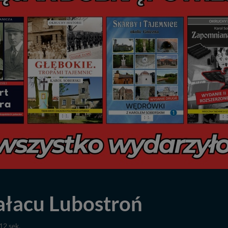
łacu Lubostroń
12 sek.