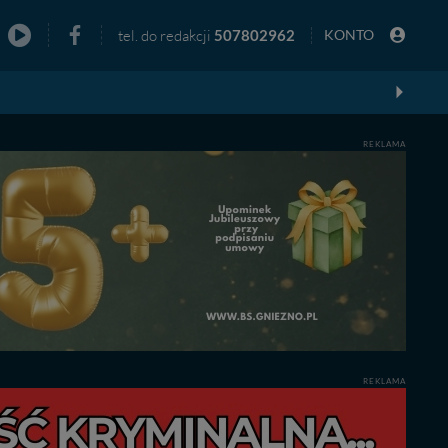
tel. do redakcji
507802962
KONTO
zno
REKLAMA
REKLAMA