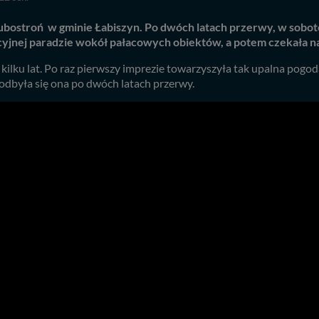
ubostroń w gminie Łabiszyn. Po dwóch latach przerwy, w sobot
yjnej paradzie wokół pałacowych obiektów, a potem czekała na 
kilku lat. Po raz pierwszy imprezie towarzyszyła tak upalna pogo
odbyła się ona po dwóch latach przerwy.