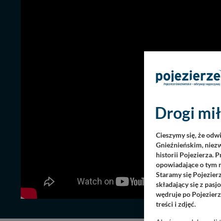
Drogi mił
Cieszymy się, że odw
Gnieźnieńskim, niezw
historii Pojezierza. 
opowiadające o tym m
Staramy się Pojezier
składający się z pas
wędruje po Pojezierz
treści i zdjęć.