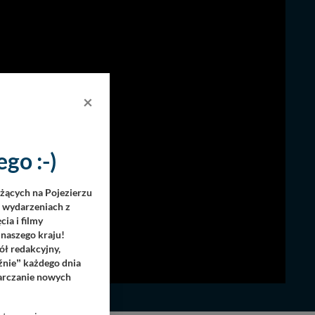
×
go :-)
eżących na Pojezierzu
h wydarzeniach z
ia i filmy
 naszego kraju!
ół redakcyjny,
źnie
każdego dnia
”
tarczanie nowych