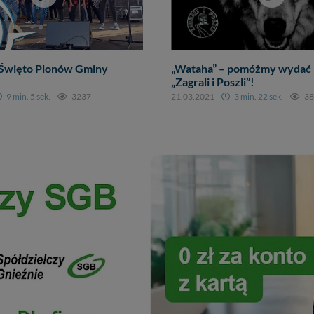
Święto Plonów Gminy
„Wataha” – pomóżmy wydać 
„Zagrali i Poszli”!
9 min. 5 sek.
3237
21.03.2021
3 min. 22 sek.
38