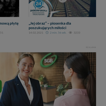
nową płytę
„Jej obraz” – piosenka dla
poszukujących miłości
51
14.02.2021
2 min. 56 sek.
3233
REKLAMA