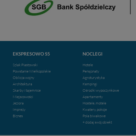
EKSPRESOWO S5
NOCLEGI
Szlak Piastowski
Hotele
Powstanie Wielkopolskie
Pensjonaty
Oblicza wojny
Agroturystyka
Architektura
Kempingi
Skarby i tajemnice
Ośrodki wypoczynkowe
Miejscowości
Apartamenty
Jeziora
Hostele, motele
Imprezy
Kwatery, pokoje
Biznes
Pola biwakowe
+ dodaj swój obiekt