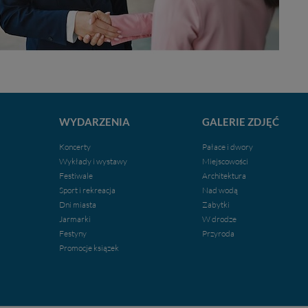
WYDARZENIA
GALERIE ZDJĘĆ
Koncerty
Pałace i dwory
Wykłady i wystawy
Miejscowości
Festiwale
Architektura
Sport i rekreacja
Nad wodą
Dni miasta
Zabytki
Jarmarki
W drodze
Festyny
Przyroda
Promocje ksiązek