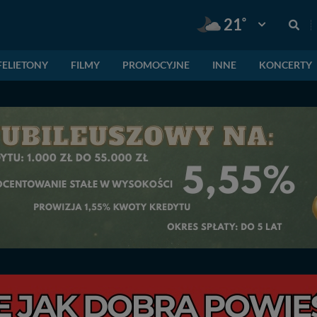
°
21
Pogoda: Gnie
FELIETONY
FILMY
PROMOCYJNE
INNE
KONCERTY