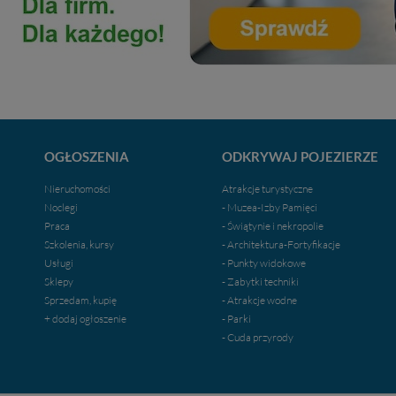
OGŁOSZENIA
ODKRYWAJ POJEZIERZE
Nieruchomości
Atrakcje turystyczne
Noclegi
- Muzea-Izby Pamięci
Praca
- Świątynie i nekropolie
Szkolenia, kursy
- Architektura-Fortyfikacje
Usługi
- Punkty widokowe
Sklepy
- Zabytki techniki
Sprzedam, kupię
- Atrakcje wodne
+ dodaj ogłoszenie
- Parki
- Cuda przyrody