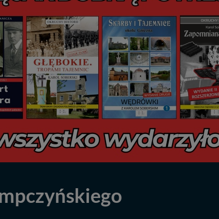
ąmpczyńskiego