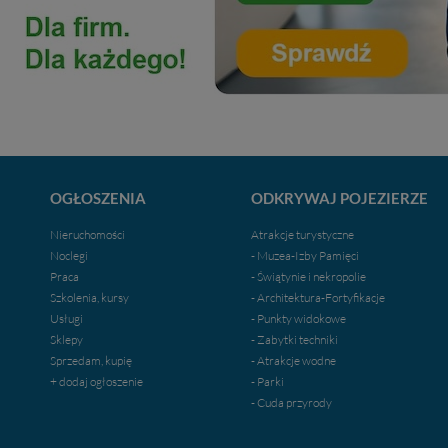
OGŁOSZENIA
ODKRYWAJ POJEZIERZE
Nieruchomości
Atrakcje turystyczne
Noclegi
- Muzea-Izby Pamięci
Praca
- Świątynie i nekropolie
Szkolenia, kursy
- Architektura-Fortyfikacje
Usługi
- Punkty widokowe
Sklepy
- Zabytki techniki
Sprzedam, kupię
- Atrakcje wodne
+ dodaj ogłoszenie
- Parki
- Cuda przyrody