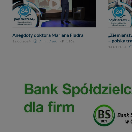
Anegdoty doktora Mariana Fludra
„Ziemiańst
– polska tr
12.03.2024
7 min. 7 sek.
5162
14.01.2024