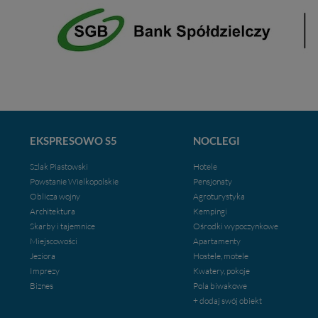
EKSPRESOWO S5
NOCLEGI
Szlak Piastowski
Hotele
Powstanie Wielkopolskie
Pensjonaty
Oblicza wojny
Agroturystyka
Architektura
Kempingi
Skarby i tajemnice
Ośrodki wypoczynkowe
Miejscowości
Apartamenty
Jeziora
Hostele, motele
Imprezy
Kwatery, pokoje
Biznes
Pola biwakowe
+ dodaj swój obiekt