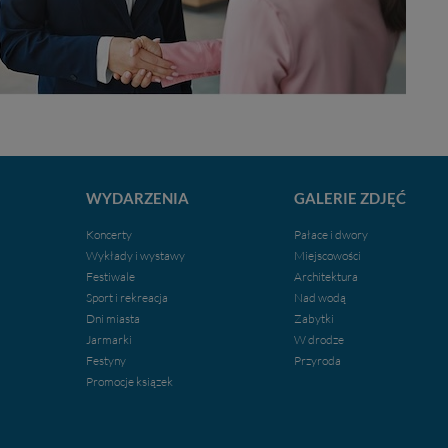
WYDARZENIA
GALERIE ZDJĘĆ
Koncerty
Pałace i dwory
Wykłady i wystawy
Miejscowości
Festiwale
Architektura
Sport i rekreacja
Nad wodą
Dni miasta
Zabytki
Jarmarki
W drodze
Festyny
Przyroda
Promocje ksiązek