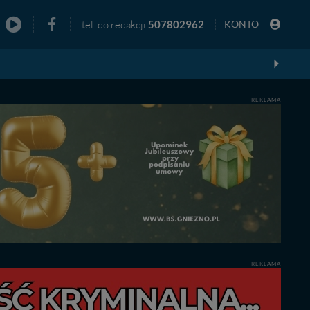
tel. do redakcji
507802962
KONTO
zno
REKLAMA
REKLAMA