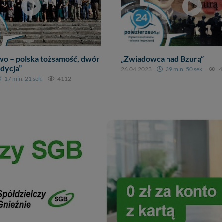
wo – polska tożsamość, dwór
„Zwiadowca nad Bzurą”
adycja”
26.04.2023
39 min. 50 sek.
4
17 min. 21 sek.
4112