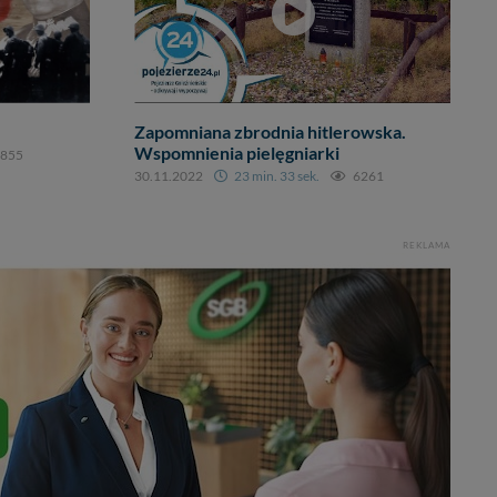
Zapomniana zbrodnia hitlerowska.
Wspomnienia pielęgniarki
855
30.11.2022
23 min. 33 sek.
6261
REKLAMA