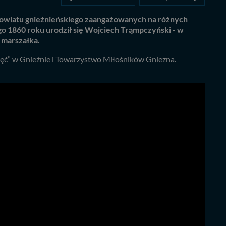
z powiatu gnieźnieńskiego zaangażowanych na różnych
go 1860 roku urodził się Wojciech Trąmpczyński - w
 marszałka.
ięć” w Gnieźnie i Towarzystwo Miłośników Gniezna.