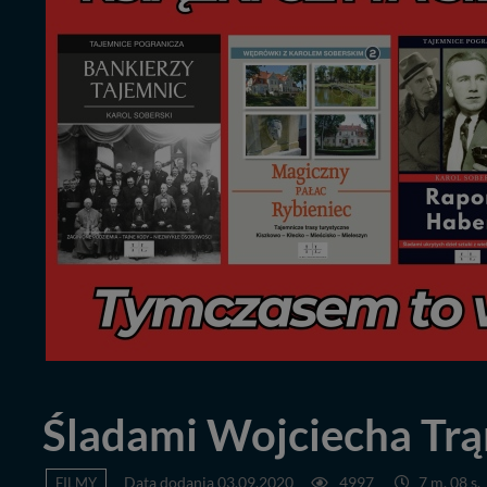
Śladami Wojciecha Tr
FILMY
Data dodania 03.09.2020
4997
7 m. 08 s.