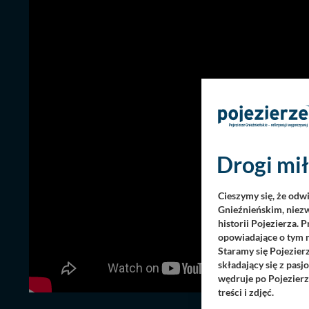
Drogi mił
Cieszymy się, że odw
Gnieźnieńskim, niezw
historii Pojezierza. 
opowiadające o tym m
Staramy się Pojezier
składający się z pas
wędruje po Pojezierz
treści i zdjęć.