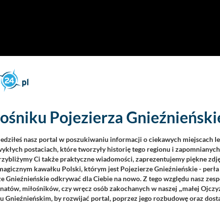
ośniku Pojezierza Gnieźnieńskie
iedziłeś nasz portal w poszukiwaniu informacji o ciekawych miejscach l
ykłych postaciach, które tworzyły historię tego regionu i zapomnianyc
Przybliżymy Ci także praktyczne wiadomości, zaprezentujemy piękne zdjęc
agicznym kawałku Polski, którym jest Pojezierze Gnieźnieńskie - perła
ze Gnieźnieńskie odkrywać dla Ciebie na nowo. Z tego względu nasz zesp
jonatów, miłośników, czy wręcz osób zakochanych w naszej
małej Ojczy
„
u Gnieźnieńskim, by rozwijać portal, poprzez jego rozbudowę oraz dos