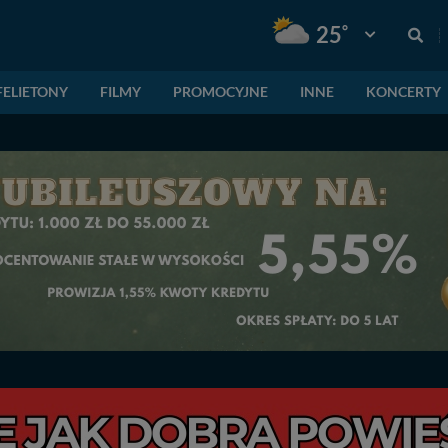
°
25
Pogoda: Gnie
FELIETONY
FILMY
PROMOCYJNE
INNE
KONCERTY