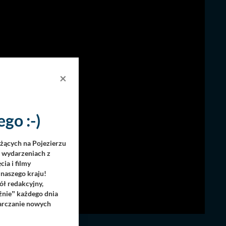
×
go :-)
eżących na Pojezierzu
h wydarzeniach z
ia i filmy
 naszego kraju!
ół redakcyjny,
źnie
każdego dnia
”
tarczanie nowych