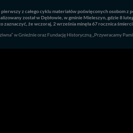
t to pierwszy z całego cyklu materiałów poświęconych osobom 
lizowany został w Dębłowie, w gminie Mieleszyn, gdzie 8 lute
 zaznaczyć, że wczoraj, 2 września minęła 67 rocznica śmierci
 dziwna” w Gnieźnie oraz Fundację Historyczną „Przywracamy Pam