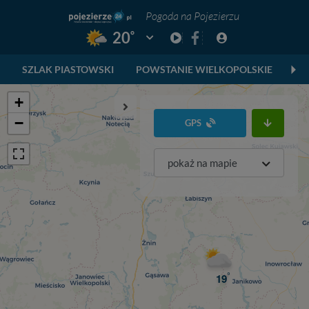
Pogoda na Pojezierzu
°
20
Pogoda: Gniezno
SZLAK PIASTOWSKI
POWSTANIE WIELKOPOLSKIE
SK
+
−
GPS
pokaż na mapie
°
19