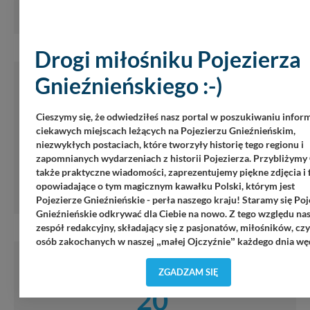
Drogi miłośniku Pojezierza
Gnieźnieńskiego :-)
Nekla
°
20
Cieszymy się, że odwiedziłeś nasz portal w poszukiwaniu inform
ciekawych miejscach leżących na Pojezierzu Gnieźnieńskim,
niezwykłych postaciach, które tworzyły historię tego regionu i
Opady:
0 mm
, Wiatr:
2.7 m/s
zapomnianych wydarzeniach z historii Pojezierza. Przybliżymy 
Kierunek:
Pn Pn Zach
także praktyczne wiadomości, zaprezentujemy piękne zdjęcia i 
Ciśnienie atmosferyczne:
1020.2 hPa
opowiadające o tym magicznym kawałku Polski, którym jest
Pojezierze Gnieźnieńskie - perła naszego kraju! Staramy się Poj
Gnieźnieńskie odkrywać dla Ciebie na nowo. Z tego względu na
zespół redakcyjny, składający się z pasjonatów, miłośników, cz
osób zakochanych w naszej
małej Ojczyźnie
każdego dnia wę
„
”
po Pojezierzu Gnieźnieńskim, by rozwijać portal, poprzez jego
Niechanowo
rozbudowę oraz dostarczanie nowych treści i zdjęć.
ZGADZAM SIĘ
°
20
Abyśmy nadal mogli to robić, potrzebujemy Twojej zgody, dzięki 
będziemy mogli elementy serwisu dostosować do Twoich prefere