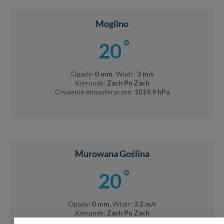
Mogilno
°
20
Opady:
0 mm
, Wiatr:
3 m/s
Kierunek:
Zach Pn Zach
Ciśnienie atmosferyczne:
1019.9 hPa
Murowana Goślina
°
20
Opady:
0 mm
, Wiatr:
3.2 m/s
Kierunek:
Zach Pn Zach
Ciśnienie atmosferyczne:
1020.3 hPa