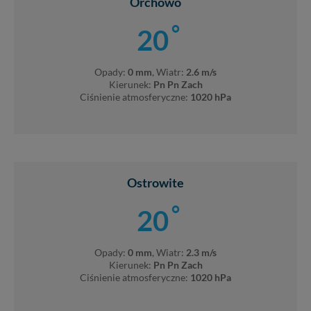
Orchowo
jednak, że nie zawsze jest możliwe techniczne zrealizowanie Two
°
praw w odniesieniu do informacji zawartych w plikach cookies.
20
przeglądarka umożliwia Ci skasowanie tych plików - w pewnych
przypadkach nie możemy tego zrobić za Ciebie.
Opady:
0 mm
, Wiatr:
2.6 m/s
Dziękujemy.
Kierunek:
Pn Pn Zach
Pojezierze Gnieźnieńskie - odkrywaj i wypoczywaj... Pojezierze
Ciśnienie atmosferyczne:
1020 hPa
Gnieźnieńskie - na weekend, wycieczkę, wakacje...
Ostrowite
°
20
Opady:
0 mm
, Wiatr:
2.3 m/s
Kierunek:
Pn Pn Zach
Ciśnienie atmosferyczne:
1020 hPa