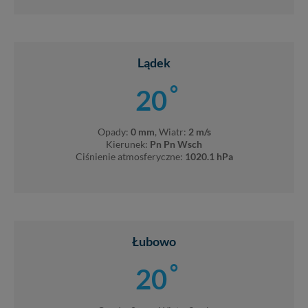
Lądek
°
20
Opady:
0 mm
, Wiatr:
2 m/s
Kierunek:
Pn Pn Wsch
Ciśnienie atmosferyczne:
1020.1 hPa
Łubowo
°
20