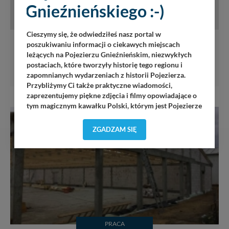
Gnieźnieńskiego :-)
PRACA
Cieszymy się, że odwiedziłeś nasz portal w
poszukiwaniu informacji o ciekawych miejscach
Pracownik do produkcji i montażu mebli na wymiar
leżących na Pojezierzu Gnieźnieńskim, niezwykłych
postaciach, które tworzyły historię tego regionu i
Dam pracę
zapomnianych wydarzeniach z historii Pojezierza.
Przybliżymy Ci także praktyczne wiadomości,
zaprezentujemy piękne zdjęcia i filmy opowiadające o
tym magicznym kawałku Polski, którym jest Pojezierze
Gnieźnieńskie - perła naszego kraju! Staramy się
Pojezierze Gnieźnieńskie odkrywać dla Ciebie na
ZGADZAM SIĘ
nowo. Z tego względu nasz zespół redakcyjny,
składający się z pasjonatów, miłośników, czy wręcz
osób zakochanych w naszej
małej Ojczyźnie
każdego
„
”
dnia wędruje po Pojezierzu Gnieźnieńskim, by rozwijać
portal, poprzez jego rozbudowę oraz dostarczanie
nowych treści i zdjęć.
Abyśmy nadal mogli to robić, potrzebujemy Twojej
zgody, dzięki której, będziemy mogli elementy serwisu
PRACA
dostosować do Twoich preferencji. Twoje dane (w tym