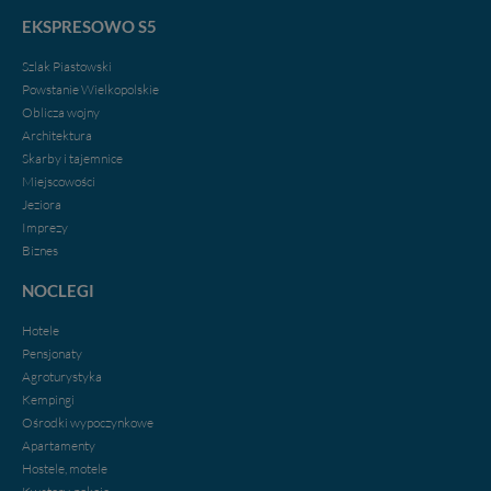
EKSPRESOWO S5
Szlak Piastowski
Powstanie Wielkopolskie
Oblicza wojny
Architektura
Skarby i tajemnice
Miejscowości
Jeziora
Imprezy
Biznes
NOCLEGI
Hotele
Pensjonaty
Agroturystyka
Kempingi
Ośrodki wypoczynkowe
Apartamenty
Hostele, motele