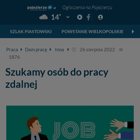
Ogłoszenia na Pojezierzu
°
14
Pogoda: Gniezno
SZLAK PIASTOWSKI
POWSTANIE WIELKOPOLSKIE
SK
Praca
Dam pracę
Inna
26 sierpnia 2022
1876
Szukamy osób do pracy
zdalnej