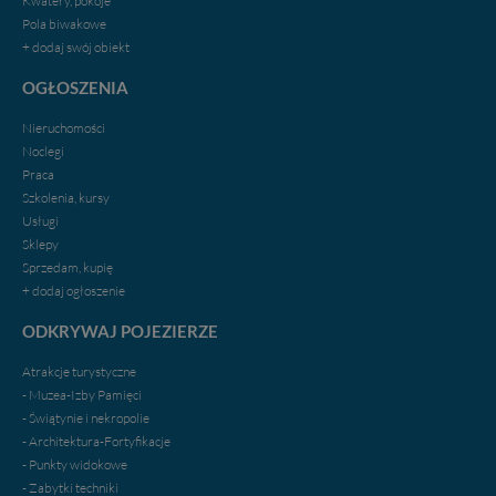
Kwatery, pokoje
Pola biwakowe
+ dodaj swój obiekt
OGŁOSZENIA
Nieruchomości
Noclegi
Praca
Szkolenia, kursy
Usługi
Sklepy
Sprzedam, kupię
+ dodaj ogłoszenie
ODKRYWAJ POJEZIERZE
Atrakcje turystyczne
- Muzea-Izby Pamięci
- Świątynie i nekropolie
- Architektura-Fortyfikacje
- Punkty widokowe
- Zabytki techniki