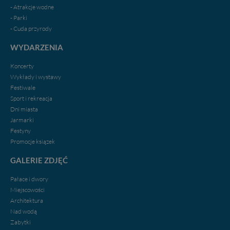
- Atrakcje wodne
- Parki
- Cuda przyrody
WYDARZENIA
Koncerty
Wykłady i wystawy
Festiwale
Sport i rekreacja
Dni miasta
Jarmarki
Festyny
Promocje ksiązek
GALERIE ZDJĘĆ
Pałace i dwory
Miejscowości
Architektura
Nad wodą
Zabytki