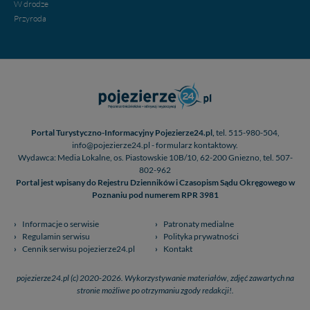
W drodze
Przyroda
Portal Turystyczno-Informacyjny Pojezierze24.pl,
tel. 515-980-504,
info@pojezierze24.pl - formularz kontaktowy.
Wydawca: Media Lokalne, os. Piastowskie 10B/10, 62-200 Gniezno, tel. 507-
802-962
Portal jest wpisany do Rejestru Dzienników i Czasopism Sądu Okręgowego w
Poznaniu pod numerem RPR 3981
Informacje o serwisie
Patronaty medialne
Regulamin serwisu
Polityka prywatności
Cennik serwisu pojezierze24.pl
Kontakt
pojezierze24.pl (c) 2020-2026. Wykorzystywanie materiałów, zdjęć zawartych na
stronie możliwe po otrzymaniu zgody redakcji!.