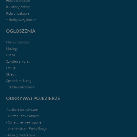
Hostele, motele
Kwatery, pokoje
Pola biwakowe
+ dodaj swój obiekt
OGŁOSZENIA
Nieruchomości
Noclegi
Praca
Szkolenia, kursy
Usługi
Sklepy
Sprzedam, kupię
+ dodaj ogłoszenie
ODKRYWAJ POJEZIERZE
Atrakcje turystyczne
- Muzea-Izby Pamięci
- Świątynie i nekropolie
- Architektura-Fortyfikacje
- Punkty widokowe