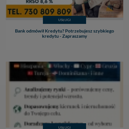
zrobić za Ciebie.
Dziękujemy.
Pojezierze Gnieźnieńskie - odkrywaj i wypoczywaj...
USŁUGI
Pojezierze Gnieźnieńskie - na weekend, wycieczkę,
wakacje...
Bank odmówił Kredytu? Potrzebujesz szybkiego
kredytu - Zapraszamy
USŁUGI