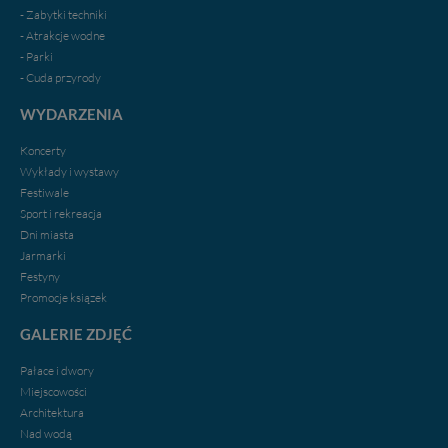
- Zabytki techniki
- Atrakcje wodne
- Parki
- Cuda przyrody
WYDARZENIA
Koncerty
Wykłady i wystawy
Festiwale
Sport i rekreacja
Dni miasta
Jarmarki
Festyny
Promocje ksiązek
GALERIE ZDJĘĆ
Pałace i dwory
Miejscowości
Architektura
Nad wodą