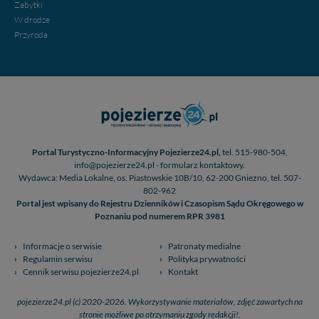
Zabytki
W drodze
Przyroda
Portal Turystyczno-Informacyjny Pojezierze24.pl,
tel. 515-980-504,
info@pojezierze24.pl - formularz kontaktowy.
Wydawca: Media Lokalne, os. Piastowskie 10B/10, 62-200 Gniezno, tel. 507-
802-962
Portal jest wpisany do Rejestru Dzienników i Czasopism Sądu Okręgowego w
Poznaniu pod numerem RPR 3981
Informacje o serwisie
Patronaty medialne
Regulamin serwisu
Polityka prywatności
Cennik serwisu pojezierze24.pl
Kontakt
pojezierze24.pl (c) 2020-2026. Wykorzystywanie materiałów, zdjęć zawartych na
stronie możliwe po otrzymaniu zgody redakcji!.