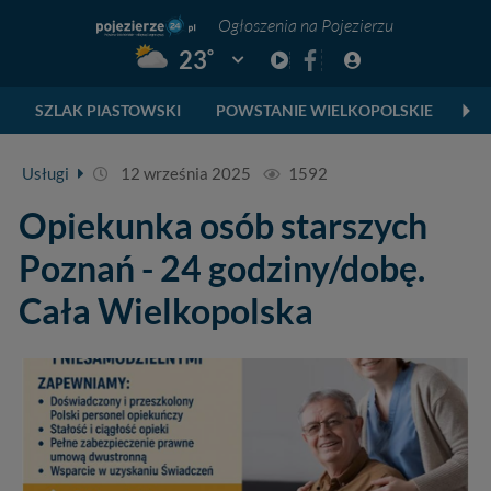
Ogłoszenia na Pojezierzu
°
23
Pogoda: Gniezno
SZLAK PIASTOWSKI
POWSTANIE WIELKOPOLSKIE
SK
Usługi
12 września 2025
1592
Opiekunka osób starszych
Poznań - 24 godziny/dobę.
Cała Wielkopolska