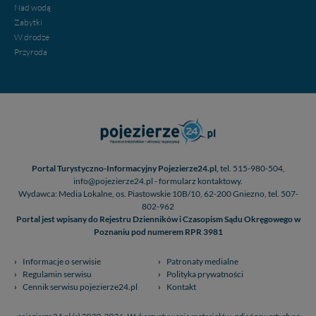
Nad wodą
Zabytki
W drodze
Przyroda
Portal Turystyczno-Informacyjny Pojezierze24.pl,
tel. 515-980-504,
info@pojezierze24.pl - formularz kontaktowy.
Wydawca: Media Lokalne, os. Piastowskie 10B/10, 62-200 Gniezno, tel. 507-
802-962
Portal jest wpisany do Rejestru Dzienników i Czasopism Sądu Okręgowego w
Poznaniu pod numerem RPR 3981
Informacje o serwisie
Patronaty medialne
Regulamin serwisu
Polityka prywatności
Cennik serwisu pojezierze24.pl
Kontakt