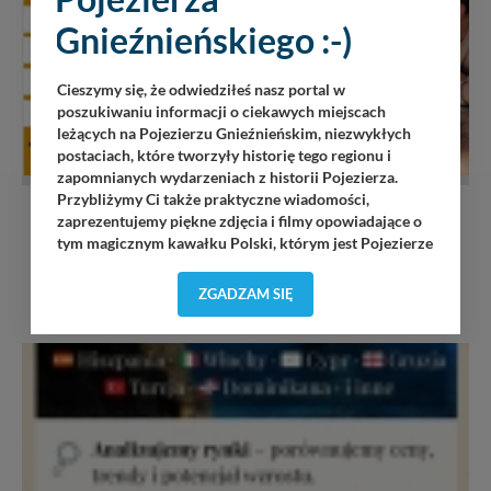
Gnieźnieńskiego :-)
Cieszymy się, że odwiedziłeś nasz portal w
poszukiwaniu informacji o ciekawych miejscach
leżących na Pojezierzu Gnieźnieńskim, niezwykłych
postaciach, które tworzyły historię tego regionu i
zapomnianych wydarzeniach z historii Pojezierza.
USŁUGI
Przybliżymy Ci także praktyczne wiadomości,
zaprezentujemy piękne zdjęcia i filmy opowiadające o
Bank odmówił Kredytu? Potrzebujesz szybkiego
tym magicznym kawałku Polski, którym jest Pojezierze
kredytu - Zapraszamy
Gnieźnieńskie - perła naszego kraju! Staramy się
Pojezierze Gnieźnieńskie odkrywać dla Ciebie na
ZGADZAM SIĘ
nowo. Z tego względu nasz zespół redakcyjny,
składający się z pasjonatów, miłośników, czy wręcz
osób zakochanych w naszej
małej Ojczyźnie
każdego
„
”
dnia wędruje po Pojezierzu Gnieźnieńskim, by rozwijać
portal, poprzez jego rozbudowę oraz dostarczanie
nowych treści i zdjęć.
Abyśmy nadal mogli to robić, potrzebujemy Twojej
zgody, dzięki której, będziemy mogli elementy serwisu