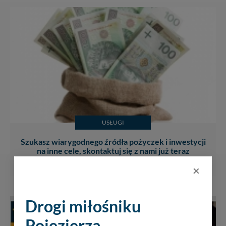
USŁUGI
Szukasz wiarygodnego źródła pożyczek i inwestycji
na inne cele, skontaktuj się z nami już teraz
×
Drogi miłośniku
Pojezierza