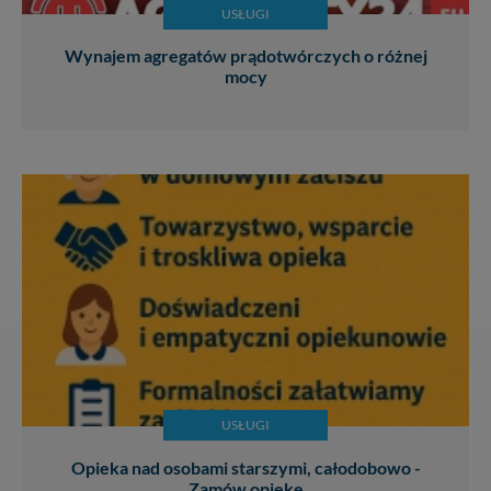
USŁUGI
Wynajem agregatów prądotwórczych o różnej
mocy
USŁUGI
Opieka nad osobami starszymi, całodobowo -
Zamów opiekę