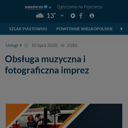
Ogłoszenia na Pojezierzu
°
13
Pogoda: Gniezno
SZLAK PIASTOWSKI
POWSTANIE WIELKOPOLSKIE
SK
Usługi
10 lipca 2020
2185
Obsługa muzyczna i
fotograficzna imprez