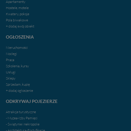
Apartamenty
Hostele, motele
Kwatery, pokoje
Pola biwakowe
+ dodaj swój obiekt
OGŁOSZENIA
Nieruchomości
Noclegi
Praca
Szkolenia, kursy
Usługi
Sklepy
Sprzedam, kupię
+ dodaj ogłoszenie
ODKRYWAJ POJEZIERZE
Atrakcje turystyczne
- Muzea-Izby Pamięci
- Świątynie i nekropolie
- Architektura-Fortyfikacje