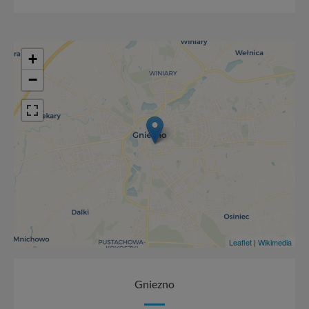
+
−
Leaflet
|
Wikimedia
Gniezno