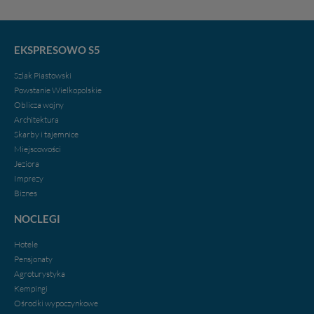
EKSPRESOWO S5
Szlak Piastowski
Powstanie Wielkopolskie
Oblicza wojny
Architektura
Skarby i tajemnice
Miejscowości
Jeziora
Imprezy
Biznes
NOCLEGI
Hotele
Pensjonaty
Agroturystyka
Kempingi
Ośrodki wypoczynkowe