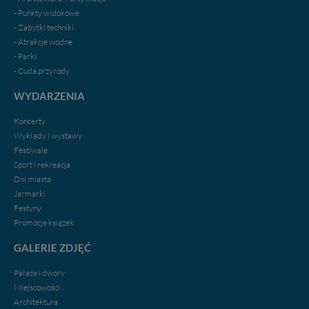
- Punkty widokowe
- Zabytki techniki
- Atrakcje wodne
- Parki
- Cuda przyrody
WYDARZENIA
Koncerty
Wykłady i wystawy
Festiwale
Sport i rekreacja
Dni miasta
Jarmarki
Festyny
Promocje ksiązek
GALERIE ZDJĘĆ
Pałace i dwory
Miejscowości
Architektura