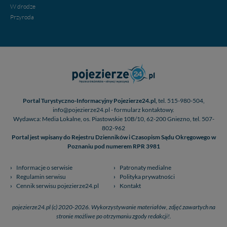
W drodze
Przyroda
Portal Turystyczno-Informacyjny Pojezierze24.pl,
tel. 515-980-504,
info@pojezierze24.pl - formularz kontaktowy.
Wydawca: Media Lokalne, os. Piastowskie 10B/10, 62-200 Gniezno, tel. 507-
802-962
Portal jest wpisany do Rejestru Dzienników i Czasopism Sądu Okręgowego w
Poznaniu pod numerem RPR 3981
Informacje o serwisie
Patronaty medialne
Regulamin serwisu
Polityka prywatności
Cennik serwisu pojezierze24.pl
Kontakt
pojezierze24.pl (c) 2020-2026. Wykorzystywanie materiałów, zdjęć zawartych na
stronie możliwe po otrzymaniu zgody redakcji!.