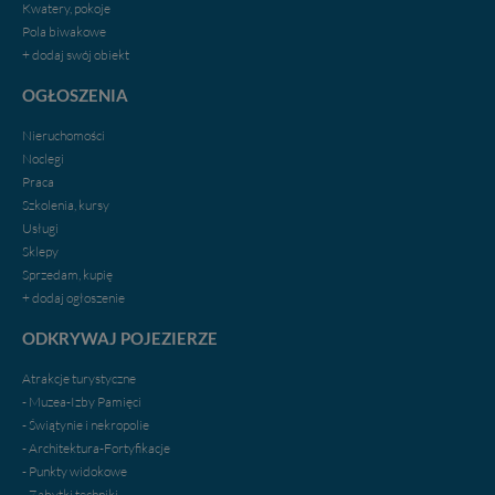
Kwatery, pokoje
Pola biwakowe
+ dodaj swój obiekt
OGŁOSZENIA
Nieruchomości
Noclegi
Praca
Szkolenia, kursy
Usługi
Sklepy
Sprzedam, kupię
+ dodaj ogłoszenie
ODKRYWAJ POJEZIERZE
Atrakcje turystyczne
- Muzea-Izby Pamięci
- Świątynie i nekropolie
- Architektura-Fortyfikacje
- Punkty widokowe
- Zabytki techniki