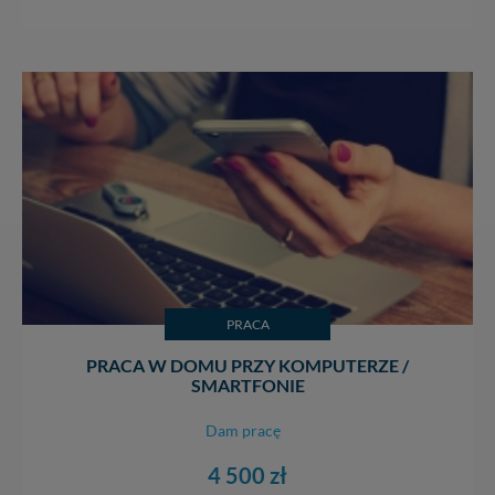
Lokalne Karol Soberski, z siedzibą w Gnieźnie, na os.
Piastowskim 10B/10. Możesz z nami skontaktować się
za pośrednictwem tej
strony
.
W każdej chwili możesz: zażądać dostępu do swoich
danych, zażądać ich poprawienia lub usunięcia,
zabronić ich przetwarzania. Pamiętaj jednak, że nie
zawsze jest możliwe techniczne zrealizowanie Twoich
praw w odniesieniu do informacji zawartych w plikach
cookies. Twoja przeglądarka umożliwia Ci skasowanie
tych plików - w pewnych przypadkach nie możemy tego
zrobić za Ciebie.
Dziękujemy.
Pojezierze Gnieźnieńskie - odkrywaj i wypoczywaj...
PRACA
Pojezierze Gnieźnieńskie - na weekend, wycieczkę,
wakacje...
PRACA W DOMU PRZY KOMPUTERZE /
SMARTFONIE
Dam pracę
4 500 zł