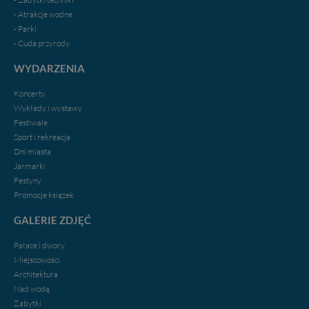
- Atrakcje wodne
- Parki
- Cuda przyrody
WYDARZENIA
Koncerty
Wykłady i wystawy
Festiwale
Sport i rekreacja
Dni miasta
Jarmarki
Festyny
Promocje ksiązek
GALERIE ZDJĘĆ
Pałace i dwory
Miejscowości
Architektura
Nad wodą
Zabytki