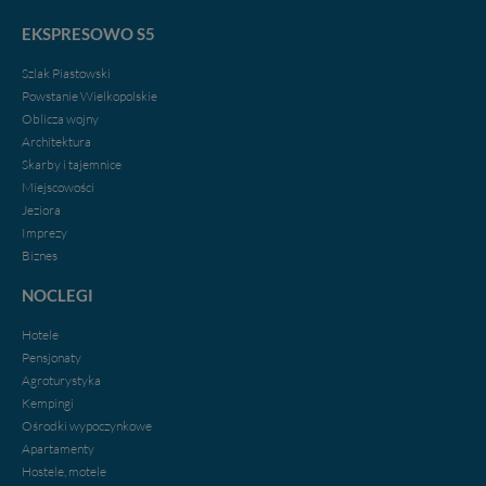
EKSPRESOWO S5
Szlak Piastowski
Powstanie Wielkopolskie
Oblicza wojny
Architektura
Skarby i tajemnice
Miejscowości
Jeziora
Imprezy
Biznes
NOCLEGI
Hotele
Pensjonaty
Agroturystyka
Kempingi
Ośrodki wypoczynkowe
Apartamenty
Hostele, motele