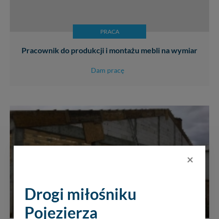
PRACA
Pracownik do produkcji i montażu mebli na wymiar
Dam pracę
×
Drogi miłośniku
Pojezierza
PRACA