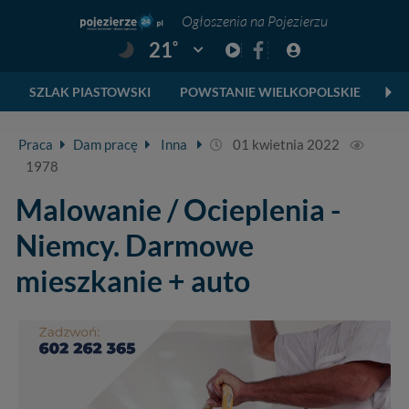
Ogłoszenia na Pojezierzu
°
21
Pogoda: Gniezno
SZLAK PIASTOWSKI
POWSTANIE WIELKOPOLSKIE
SK
Praca
Dam pracę
Inna
01 kwietnia 2022
1978
Malowanie / Ocieplenia -
Niemcy. Darmowe
mieszkanie + auto