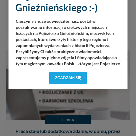
Gnieźnieńskiego :-)
Murarze, brygady, podwykonawcy do stanu
surowego
Cieszymy się, że odwiedziłeś nasz portal w
poszukiwaniu informacji o ciekawych miejscach
Dam pracę
leżących na Pojezierzu Gnieźnieńskim, niezwykłych
postaciach, które tworzyły historię tego regionu i
zapomnianych wydarzeniach z historii Pojezierza.
Przybliżymy Ci także praktyczne wiadomości,
zaprezentujemy piękne zdjęcia i filmy opowiadające o
tym magicznym kawałku Polski, którym jest Pojezierze
Gnieźnieńskie - perła naszego kraju! Staramy się
Pojezierze Gnieźnieńskie odkrywać dla Ciebie na
ZGADZAM SIĘ
nowo. Z tego względu nasz zespół redakcyjny,
składający się z pasjonatów, miłośników, czy wręcz
osób zakochanych w naszej
małej Ojczyźnie
każdego
„
”
dnia wędruje po Pojezierzu Gnieźnieńskim, by rozwijać
portal, poprzez jego rozbudowę oraz dostarczanie
nowych treści i zdjęć.
PRACA
Abyśmy nadal mogli to robić, potrzebujemy Twojej
zgody, dzięki której, będziemy mogli elementy serwisu
Praca stała lub dodatkowa zdalna, w domu, przez
dostosować do Twoich preferencji. Twoje dane (w tym