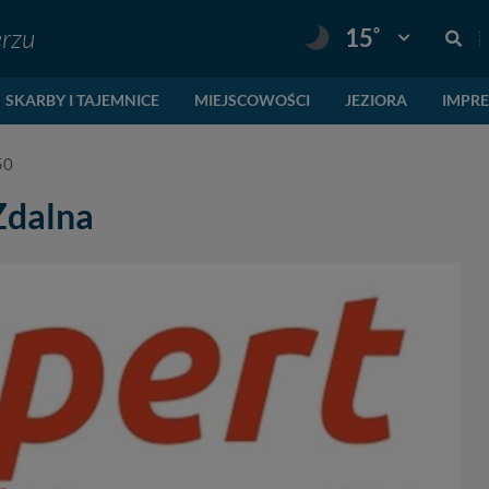
erzu
°
15
Pogoda: Gnie
SKARBY I TAJEMNICE
MIEJSCOWOŚCI
JEZIORA
IMPR
50
Zdalna