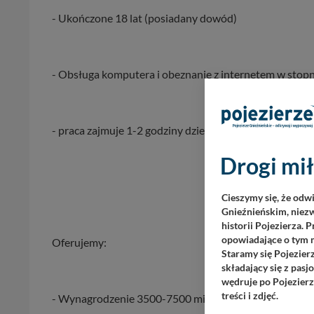
- Ukończone 18 lat (posiadany dowód)
- Obsługa komputera i obeznanie z internetem w st
- praca zajmuje 1-2 godziny dziennie
Drogi mił
Cieszymy się, że odw
Gnieźnieńskim, niezw
historii Pojezierza. 
opowiadające o tym m
Oferujemy:
Staramy się Pojezier
składający się z pas
wędruje po Pojezierz
treści i zdjęć.
- Wynagrodzenie 3500-7500 miesięcznie i więcej. (zależ