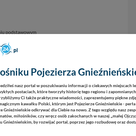
opniu podstawowym
ośniku Pojezierza Gnieźnieńskie
iedziłeś nasz portal w poszukiwaniu informacji o ciekawych miejscach l
ykłych postaciach, które tworzyły historię tego regionu i zapomnianyc
Przybliżymy Ci także praktyczne wiadomości, zaprezentujemy piękne zdjęc
agicznym kawałku Polski, którym jest Pojezierze Gnieźnieńskie - perła
ze Gnieźnieńskie odkrywać dla Ciebie na nowo. Z tego względu nasz zesp
jonatów, miłośników, czy wręcz osób zakochanych w naszej
małej Ojczy
„
u Gnieźnieńskim, by rozwijać portal, poprzez jego rozbudowę oraz dos
y od ilości czasu jaką dysponujesz)