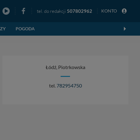
tel. do redakcji
507802962
KONTO
zno
EZY
POGODA
Łódź, Piotrkowska
tel.
782954750