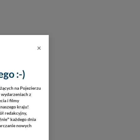
×
go :-)
eżących na Pojezierzu
h wydarzeniach z
ia i filmy
 naszego kraju!
ół redakcyjny,
źnie
każdego dnia
”
tarczanie nowych