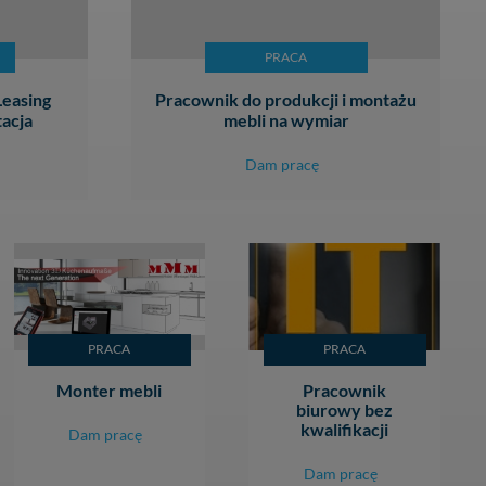
PRACA
Leasing
Pracownik do produkcji i montażu
acja
mebli na wymiar
Dam pracę
PRACA
PRACA
Monter mebli
Pracownik
biurowy bez
kwalifikacji
Dam pracę
Dam pracę