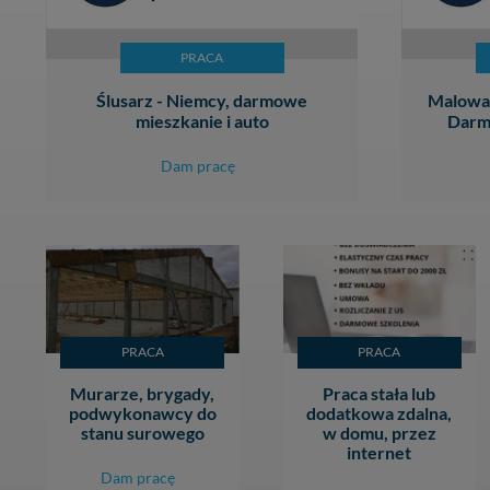
PRACA
Ślusarz - Niemcy, darmowe
Malowan
mieszkanie i auto
Darm
Dam pracę
PRACA
PRACA
Murarze, brygady,
Praca stała lub
podwykonawcy do
dodatkowa zdalna,
stanu surowego
w domu, przez
internet
Dam pracę