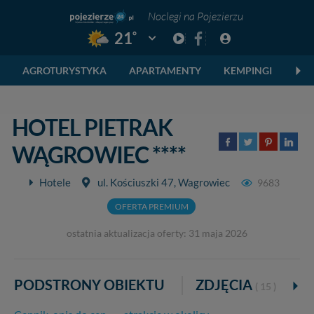
Noclegi na Pojezierzu
°
21
Pogoda: Gniezno
AGROTURYSTYKA
APARTAMENTY
KEMPINGI
DO
HOTEL PIETRAK
WĄGROWIEC ****
Hotele
ul. Kościuszki 47, Wagrowiec
9683
OFERTA PREMIUM
ostatnia aktualizacja oferty: 31 maja 2026
PODSTRONY OBIEKTU
ZDJĘCIA
K
( 15 )