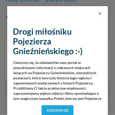
Cennik, opis do cen
atrakcje w okolicy
×
OPINIE
(0)
DODAJ OPINIĘ
Drogi miłośniku
Pojezierza
Serwis pojezierze24.pl nie ponosi odpowiedzialności za
Gnieźnieńskiego :-)
treść komentarzy i opinii. Prosimy o zamieszczanie
komentarzy dotyczących danej tematyki dyskusji. Wpisy
Cieszymy się, że odwiedziłeś nasz portal w
niezwiązane z tematem, wulgarne, obraźliwe, naruszające
poszukiwaniu informacji o ciekawych miejscach
prawo będą usuwane.
leżących na Pojezierzu Gnieźnieńskim, niezwykłych
postaciach, które tworzyły historię tego regionu i
zapomnianych wydarzeniach z historii Pojezierza.
Przybliżymy Ci także praktyczne wiadomości,
Wpis nie ma jeszcze opinii, bądź pierwszy!
zaprezentujemy piękne zdjęcia i filmy opowiadające o
tym magicznym kawałku Polski, którym jest Pojezierze
Gnieźnieńskie - perła naszego kraju! Staramy się
Pojezierze Gnieźnieńskie odkrywać dla Ciebie na
ZGADZAM SIĘ
nowo. Z tego względu nasz zespół redakcyjny,