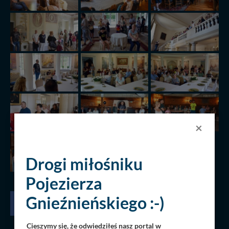
×
Drogi miłośniku
Pojezierza
Gnieźnieńskiego :-)
Cieszymy się, że odwiedziłeś nasz portal w