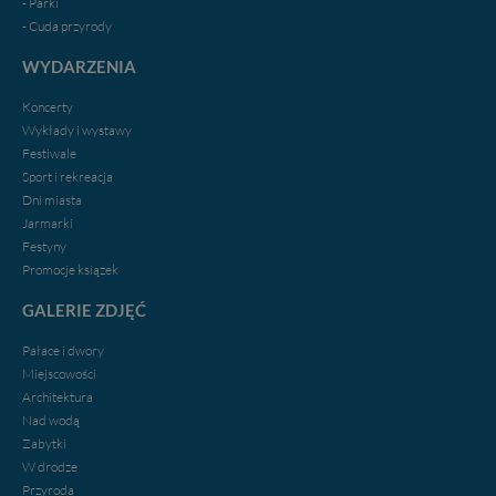
- Parki
- Cuda przyrody
WYDARZENIA
Koncerty
Wykłady i wystawy
Festiwale
Sport i rekreacja
Dni miasta
Jarmarki
Festyny
Promocje ksiązek
GALERIE ZDJĘĆ
Pałace i dwory
Miejscowości
Architektura
Nad wodą
Zabytki
W drodze
Przyroda