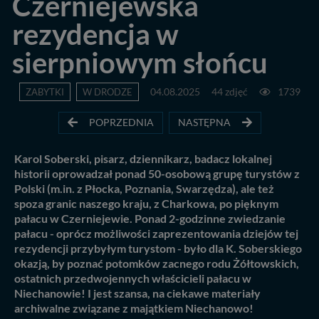
Czerniejewska
rezydencja w
sierpniowym słońcu
ZABYTKI
W DRODZE
04.08.2025
44 zdjęć
1739
POPRZEDNIA
NASTĘPNA
Karol Soberski, pisarz, dziennikarz, badacz lokalnej
historii oprowadzał ponad 50-osobową grupę turystów z
Polski (m.in. z Płocka, Poznania, Swarzędza), ale też
spoza granic naszego kraju, z Charkowa, po pięknym
pałacu w Czerniejewie. Ponad 2-godzinne zwiedzanie
pałacu - oprócz możliwości zaprezentowania dziejów tej
rezydencji przybyłym turystom - było dla K. Soberskiego
okazją, by poznać potomków zacnego rodu Żółtowskich,
ostatnich przedwojennych właścicieli pałacu w
Niechanowie! I jest szansa, na ciekawe materiały
archiwalne związane z majątkiem Niechanowo!