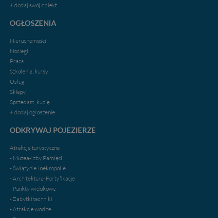
W każdej chwili możesz: zażądać dostępu do swoich
+ dodaj swój obiekt
danych, zażądać ich poprawienia lub usunięcia,
zabronić ich przetwarzania. Pamiętaj jednak, że nie
OGŁOSZENIA
zawsze jest możliwe techniczne zrealizowanie Twoich
praw w odniesieniu do informacji zawartych w plikach
Nieruchomości
cookies. Twoja przeglądarka umożliwia Ci skasowanie
Noclegi
tych plików - w pewnych przypadkach nie możemy tego
Praca
zrobić za Ciebie.
Szkolenia, kursy
Usługi
Dziękujemy.
Sklepy
Pojezierze Gnieźnieńskie - odkrywaj i wypoczywaj...
Sprzedam, kupię
Pojezierze Gnieźnieńskie - na weekend, wycieczkę,
+ dodaj ogłoszenie
wakacje...
ODKRYWAJ POJEZIERZE
Atrakcje turystyczne
- Muzea-Izby Pamięci
- Świątynie i nekropolie
- Architektura-Fortyfikacje
- Punkty widokowe
- Zabytki techniki
- Atrakcje wodne