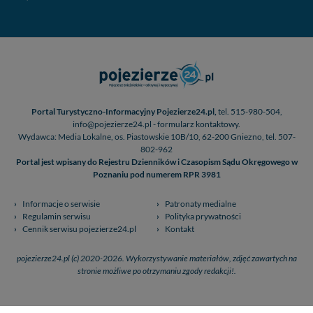
Portal Turystyczno-Informacyjny Pojezierze24.pl,
tel. 515-980-504,
info@pojezierze24.pl - formularz kontaktowy.
Wydawca: Media Lokalne, os. Piastowskie 10B/10, 62-200 Gniezno, tel. 507-
802-962
Portal jest wpisany do Rejestru Dzienników i Czasopism Sądu Okręgowego w
Poznaniu pod numerem RPR 3981
Informacje o serwisie
Patronaty medialne
Regulamin serwisu
Polityka prywatności
Cennik serwisu pojezierze24.pl
Kontakt
pojezierze24.pl (c) 2020-2026. Wykorzystywanie materiałów, zdjęć zawartych na
stronie możliwe po otrzymaniu zgody redakcji!.