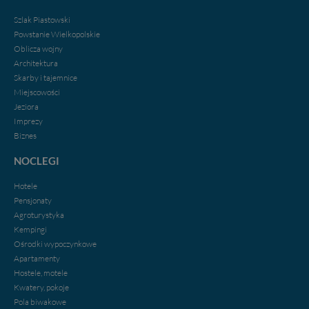
Bezpieczeństwo Twoich danych jest dla nas
priorytetowe, bez poinformowania Ciebie nie będziemy
Szlak Piastowski
zmieniać zakresu naszych uprawnień. Twoje dane są u
Powstanie Wielkopolskie
nas bezpieczne, jeśli masz wątpliwości co do naszych
Oblicza wojny
intencji, zawsze możesz wycofać swoją zgodę. Więcej
Architektura
informacji uzyskach w naszej
Polityce Prywatności
.
Skarby i tajemnice
Klikając znak X lub przycisk PRZEJDŹ DO SERWISU
Miejscowości
wyrażasz zgodę na przetwarzanie Twoich danych.
Jeziora
Imprezy
Nasz serwis nie wykorzystuje oraz nie udostępnia
Biznes
Twoich danych innym podmiotom oraz osobom
trzecim. Wyjątkiem jest sytuacja, gdy przekazanie
NOCLEGI
Twoich danych jest elementem usługi (przekazanie
danych z formularza kontaktowego, przekazanie danych
Hotele
w przypadku rezerwacji usług typu: nocleg, czartery,
Pensjonaty
itp). Więcej informacji o zasadach i funkcjonalności
Agroturystyka
serwisu w
Regulaminie Serwisu
.
Kempingi
Administratorem Twoich danych jest firma: Media
Ośrodki wypoczynkowe
Lokalne Karol Soberski, z siedzibą w Gnieźnie, na os.
Apartamenty
Piastowskim 10B/10. Możesz z nami skontaktować się
Hostele, motele
za pośrednictwem tej
strony
.
Kwatery, pokoje
Pola biwakowe