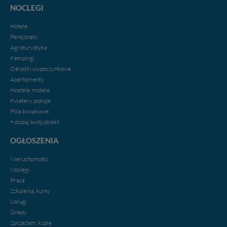
nas bezpieczne, jeśli masz wątpliwości co do naszych
NOCLEGI
intencji, zawsze możesz wycofać swoją zgodę. Więcej
informacji uzyskach w naszej
Polityce Prywatności
.
Hotele
Klikając znak X lub przycisk PRZEJDŹ DO SERWISU
Pensjonaty
wyrażasz zgodę na przetwarzanie Twoich danych.
Agroturystyka
Kempingi
Nasz serwis nie wykorzystuje oraz nie udostępnia
Ośrodki wypoczynkowe
Twoich danych innym podmiotom oraz osobom
Apartamenty
trzecim. Wyjątkiem jest sytuacja, gdy przekazanie
Hostele, motele
Twoich danych jest elementem usługi (przekazanie
Kwatery, pokoje
danych z formularza kontaktowego, przekazanie danych
Pola biwakowe
w przypadku rezerwacji usług typu: nocleg, czartery,
+ dodaj swój obiekt
itp). Więcej informacji o zasadach i funkcjonalności
serwisu w
Regulaminie Serwisu
.
OGŁOSZENIA
Administratorem Twoich danych jest firma: Media
Nieruchomości
Lokalne Karol Soberski, z siedzibą w Gnieźnie, na os.
Noclegi
Piastowskim 10B/10. Możesz z nami skontaktować się
Praca
za pośrednictwem tej
strony
.
Szkolenia, kursy
W każdej chwili możesz: zażądać dostępu do swoich
Usługi
danych, zażądać ich poprawienia lub usunięcia,
Sklepy
zabronić ich przetwarzania. Pamiętaj jednak, że nie
Sprzedam, kupię