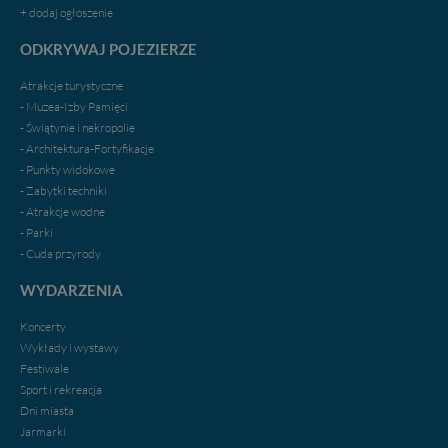
zawsze jest możliwe techniczne zrealizowanie Twoich
+ dodaj ogłoszenie
praw w odniesieniu do informacji zawartych w plikach
ODKRYWAJ POJEZIERZE
cookies. Twoja przeglądarka umożliwia Ci skasowanie
tych plików - w pewnych przypadkach nie możemy tego
Atrakcje turystyczne
zrobić za Ciebie.
- Muzea-Izby Pamięci
Dziękujemy.
- Świątynie i nekropolie
Pojezierze Gnieźnieńskie - odkrywaj i wypoczywaj...
- Architektura-Fortyfikacje
Pojezierze Gnieźnieńskie - na weekend, wycieczkę,
- Punkty widokowe
wakacje...
- Zabytki techniki
- Atrakcje wodne
- Parki
- Cuda przyrody
WYDARZENIA
Koncerty
Wykłady i wystawy
Festiwale
Sport i rekreacja
Dni miasta
Jarmarki