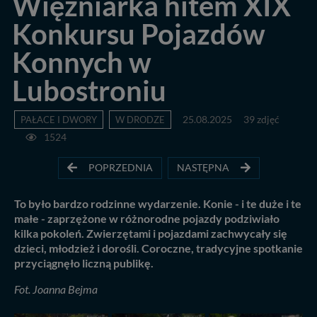
Więźniarka hitem XIX
Konkursu Pojazdów
Konnych w
Lubostroniu
PAŁACE I DWORY
W DRODZE
25.08.2025
39 zdjęć
1524
POPRZEDNIA
NASTĘPNA
To było bardzo rodzinne wydarzenie. Konie - i te duże i te
małe - zaprzężone w różnorodne pojazdy podziwiało
kilka pokoleń. Zwierzętami i pojazdami zachwycały się
dzieci, młodzież i dorośli. Coroczne, tradycyjne spotkanie
przyciągnęło liczną publikę.
Fot. Joanna Bejma