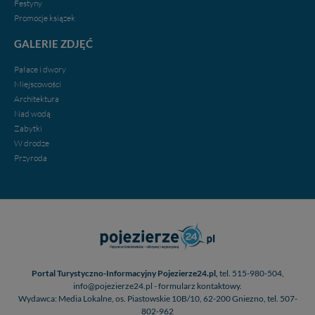
Festyny
Promocje ksiązek
GALERIE ZDJĘĆ
Pałace i dwory
Miejscowości
Architektura
Nad wodą
Zabytki
W drodze
Przyroda
Portal Turystyczno-Informacyjny Pojezierze24.pl,
tel. 515-980-504,
info@pojezierze24.pl - formularz kontaktowy.
Wydawca: Media Lokalne, os. Piastowskie 10B/10, 62-200 Gniezno, tel. 507-
802-962