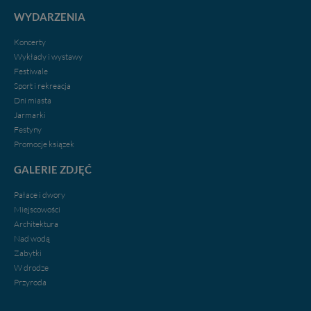
WYDARZENIA
Koncerty
Wykłady i wystawy
Festiwale
Sport i rekreacja
Dni miasta
Jarmarki
Festyny
Promocje ksiązek
GALERIE ZDJĘĆ
Pałace i dwory
Miejscowości
Architektura
Nad wodą
Zabytki
W drodze
Przyroda