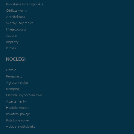
serwisu (zapamiętywanie pozycji na mapach, ostatnie
Powstanie Wielkopolskie
wyszukania, ulubione miejsca, logowania, itp).
Oblicza wojny
Bezpieczeństwo Twoich danych jest dla nas
Architektura
priorytetowe, bez poinformowania Ciebie nie będziemy
Skarby i tajemnice
zmieniać zakresu naszych uprawnień. Twoje dane są u
Miejscowości
nas bezpieczne, jeśli masz wątpliwości co do naszych
Jeziora
intencji, zawsze możesz wycofać swoją zgodę. Więcej
Imprezy
informacji uzyskach w naszej
Polityce Prywatności
.
Klikając znak X lub przycisk PRZEJDŹ DO SERWISU
Biznes
wyrażasz zgodę na przetwarzanie Twoich danych.
NOCLEGI
Nasz serwis nie wykorzystuje oraz nie udostępnia
Hotele
Twoich danych innym podmiotom oraz osobom
Pensjonaty
trzecim. Wyjątkiem jest sytuacja, gdy przekazanie
Agroturystyka
Twoich danych jest elementem usługi (przekazanie
danych z formularza kontaktowego, przekazanie danych
Kempingi
w przypadku rezerwacji usług typu: nocleg, czartery,
Ośrodki wypoczynkowe
itp). Więcej informacji o zasadach i funkcjonalności
Apartamenty
serwisu w
Regulaminie Serwisu
.
Hostele, motele
Kwatery, pokoje
Administratorem Twoich danych jest firma: Media
Pola biwakowe
Lokalne Karol Soberski, z siedzibą w Gnieźnie, na os.
+ dodaj swój obiekt
Piastowskim 10B/10. Możesz z nami skontaktować się