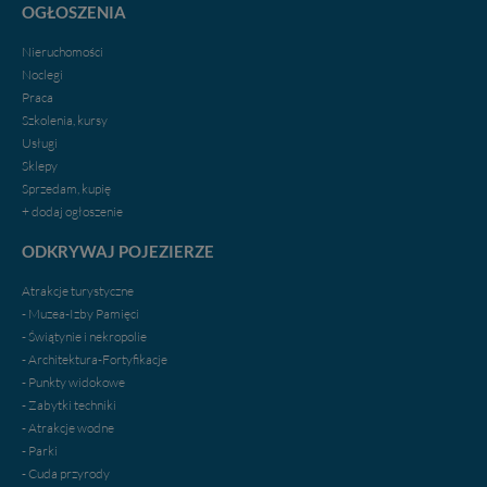
za pośrednictwem tej
strony
.
OGŁOSZENIA
W każdej chwili możesz: zażądać dostępu do swoich
Nieruchomości
danych, zażądać ich poprawienia lub usunięcia,
Noclegi
zabronić ich przetwarzania. Pamiętaj jednak, że nie
Praca
zawsze jest możliwe techniczne zrealizowanie Twoich
Szkolenia, kursy
praw w odniesieniu do informacji zawartych w plikach
Usługi
cookies. Twoja przeglądarka umożliwia Ci skasowanie
Sklepy
tych plików - w pewnych przypadkach nie możemy tego
Sprzedam, kupię
zrobić za Ciebie.
+ dodaj ogłoszenie
Dziękujemy.
ODKRYWAJ POJEZIERZE
Pojezierze Gnieźnieńskie - odkrywaj i wypoczywaj...
Pojezierze Gnieźnieńskie - na weekend, wycieczkę,
Atrakcje turystyczne
wakacje...
- Muzea-Izby Pamięci
- Świątynie i nekropolie
- Architektura-Fortyfikacje
- Punkty widokowe
- Zabytki techniki
- Atrakcje wodne
- Parki
- Cuda przyrody