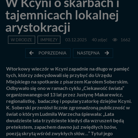
W Kcyni o skarbach i
tajemnicach lokalnej
arystokracji
W DRODZE
IMPREZY
03.12.2025
40 zdjęć
1662
POPRZEDNIA
NASTĘPNA
Wtorkowy wieczór w Kcyni zapadnie na długo w pamięć
tych, którzy zdecydowali się przybyć do Urzędu
Miejskiego na spotkanie z pisarzem Karolem Soberskim.
Odbywało się ono w ramach cyklu „Ciekawość świata”
organizowanego od 13 lat przez Justynę Makarewicz,
regionalistkę, badaczkę i popularyzatorkę dziejów Kcyni.
K. Soberski przeniósł licznie zgromadzoną publiczność w
świat o którym Ludmiła Warzecha śpiewała: „Lata
dwudzieste lata trzydzieste kiedyś dla wzruszeń będą
pretekstem, zapachem dawno już zwiędłych bzów,
poezją skrytą wśród zwykłych słów…” Tytuł jego