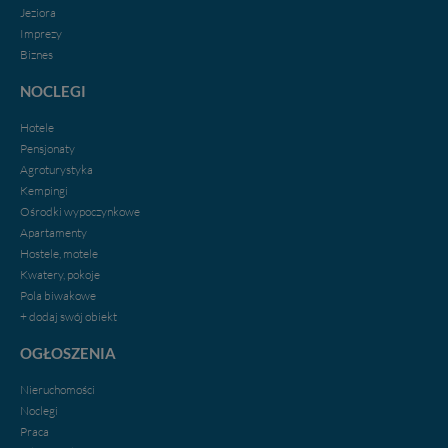
Jeziora
Imprezy
Biznes
NOCLEGI
Hotele
Pensjonaty
Agroturystyka
Kempingi
Ośrodki wypoczynkowe
Apartamenty
Hostele, motele
Kwatery, pokoje
Pola biwakowe
+ dodaj swój obiekt
OGŁOSZENIA
Nieruchomości
Noclegi
Praca