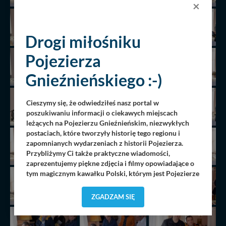
×
Drogi miłośniku
Pojezierza
Gnieźnieńskiego :-)
Cieszymy się, że odwiedziłeś nasz portal w
poszukiwaniu informacji o ciekawych miejscach
leżących na Pojezierzu Gnieźnieńskim, niezwykłych
postaciach, które tworzyły historię tego regionu i
zapomnianych wydarzeniach z historii Pojezierza.
Przybliżymy Ci także praktyczne wiadomości,
zaprezentujemy piękne zdjęcia i filmy opowiadające o
tym magicznym kawałku Polski, którym jest Pojezierze
Gnieźnieńskie - perła naszego kraju! Staramy się
Pojezierze Gnieźnieńskie odkrywać dla Ciebie na
ZGADZAM SIĘ
nowo. Z tego względu nasz zespół redakcyjny,
składający się z pasjonatów, miłośników, czy wręcz
osób zakochanych w naszej
małej Ojczyźnie
każdego
„
”