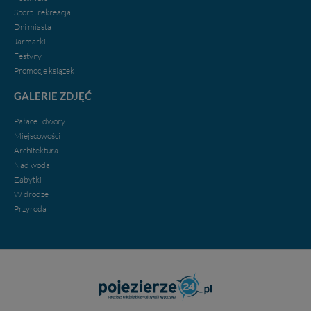
Sport i rekreacja
Dni miasta
Jarmarki
Festyny
Promocje ksiązek
GALERIE ZDJĘĆ
Pałace i dwory
Miejscowości
Architektura
Nad wodą
Zabytki
W drodze
Przyroda