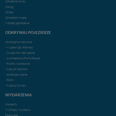
Szkolenia, kursy
Usługi
Sklepy
Sprzedam, kupię
+ dodaj ogłoszenie
ODKRYWAJ POJEZIERZE
Atrakcje turystyczne
- Muzea-Izby Pamięci
- Świątynie i nekropolie
- Architektura-Fortyfikacje
- Punkty widokowe
- Zabytki techniki
- Atrakcje wodne
- Parki
- Cuda przyrody
WYDARZENIA
Koncerty
Wykłady i wystawy
Festiwale