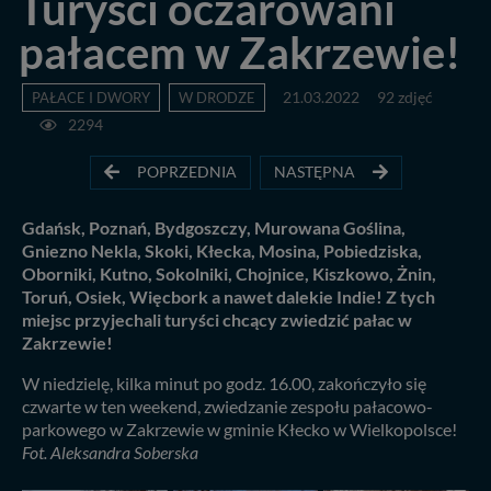
Turyści oczarowani
pałacem w Zakrzewie!
PAŁACE I DWORY
W DRODZE
21.03.2022
92 zdjęć
2294
POPRZEDNIA
NASTĘPNA
Gdańsk, Poznań, Bydgoszczy, Murowana Goślina,
Gniezno Nekla, Skoki, Kłecka, Mosina, Pobiedziska,
Oborniki, Kutno, Sokolniki, Chojnice, Kiszkowo, Żnin,
Toruń, Osiek, Więcbork a nawet dalekie Indie! Z tych
miejsc przyjechali turyści chcący zwiedzić pałac w
Zakrzewie!
W niedzielę, kilka minut po godz. 16.00, zakończyło się
czwarte w ten weekend, zwiedzanie zespołu pałacowo-
parkowego w Zakrzewie w gminie Kłecko w Wielkopolsce!
Fot. Aleksandra Soberska