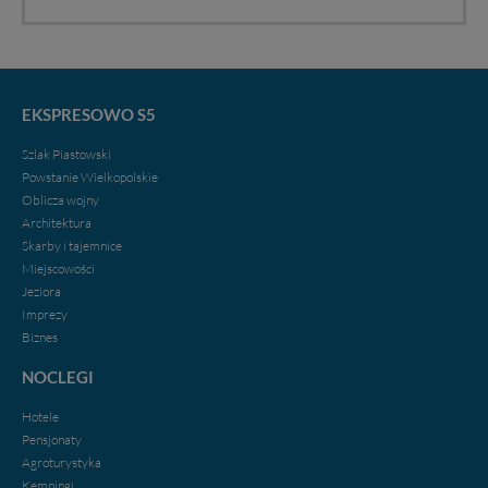
zgody, dzięki której, będziemy mogli elementy serwisu
dostosować do Twoich preferencji. Twoje dane (w tym
pliki cookies) będą zapisywane w celu usprawnienia
serwisu (zapamiętywanie pozycji na mapach, ostatnie
wyszukania, ulubione miejsca, logowania, itp).
EKSPRESOWO S5
Bezpieczeństwo Twoich danych jest dla nas
priorytetowe, bez poinformowania Ciebie nie będziemy
Szlak Piastowski
zmieniać zakresu naszych uprawnień. Twoje dane są u
Powstanie Wielkopolskie
nas bezpieczne, jeśli masz wątpliwości co do naszych
Oblicza wojny
intencji, zawsze możesz wycofać swoją zgodę. Więcej
Architektura
informacji uzyskach w naszej
Polityce Prywatności
.
Skarby i tajemnice
Klikając znak X lub przycisk PRZEJDŹ DO SERWISU
Miejscowości
wyrażasz zgodę na przetwarzanie Twoich danych.
Jeziora
Imprezy
Nasz serwis nie wykorzystuje oraz nie udostępnia
Biznes
Twoich danych innym podmiotom oraz osobom
trzecim. Wyjątkiem jest sytuacja, gdy przekazanie
NOCLEGI
Twoich danych jest elementem usługi (przekazanie
danych z formularza kontaktowego, przekazanie danych
Hotele
w przypadku rezerwacji usług typu: nocleg, czartery,
Pensjonaty
itp). Więcej informacji o zasadach i funkcjonalności
Agroturystyka
serwisu w
Regulaminie Serwisu
.
Kempingi