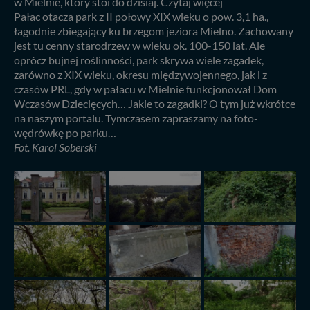
w Mielnie, który stoi do dzisiaj. Czytaj więcej
Pałac otacza park z II połowy XIX wieku o pow. 3,1 ha.,
łagodnie zbiegający ku brzegom jeziora Mielno. Zachowany
jest tu cenny starodrzew w wieku ok. 100-150 lat. Ale
oprócz bujnej roślinności, park skrywa wiele zagadek,
zarówno z XIX wieku, okresu międzywojennego, jak i z
czasów PRL, gdy w pałacu w Mielnie funkcjonował Dom
Wczasów Dziecięcych… Jakie to zagadki? O tym już wkrótce
na naszym portalu. Tymczasem zapraszamy na foto-
wędrówkę po parku…
Fot. Karol Soberski