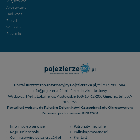
Miejscowości
Architektura
Nad wodą
Zabytki
W drodze
Przyroda
Portal Turystyczno-Informacyjny Pojezierze24.pl,
tel. 515-980-504,
info@pojezierze24.pl - formularz kontaktowy.
Wydawca: Media Lokalne, os. Piastowskie 10B/10, 62-200 Gniezno, tel. 507-
802-962
Portal jest wpisany do Rejestru Dzienników i Czasopism Sądu Okręgowego w
Poznaniu pod numerem RPR 3981
Informacje o serwisie
Patronaty medialne
Regulamin serwisu
Polityka prywatności
Cennik serwisu pojezierze24.pl
Kontakt