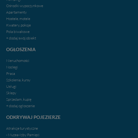
Administratorem Twoich danych jest firma: Media
Ośrodki wypoczynkowe
Lokalne Karol Soberski, z siedzibą w Gnieźnie, na os.
Apartamenty
Piastowskim 10B/10. Możesz z nami skontaktować się
Hostele, motele
za pośrednictwem tej
strony
.
Kwatery, pokoje
Pola biwakowe
W każdej chwili możesz: zażądać dostępu do swoich
+ dodaj swój obiekt
danych, zażądać ich poprawienia lub usunięcia,
zabronić ich przetwarzania. Pamiętaj jednak, że nie
OGŁOSZENIA
zawsze jest możliwe techniczne zrealizowanie Twoich
praw w odniesieniu do informacji zawartych w plikach
Nieruchomości
cookies. Twoja przeglądarka umożliwia Ci skasowanie
Noclegi
tych plików - w pewnych przypadkach nie możemy tego
Praca
zrobić za Ciebie.
Szkolenia, kursy
Usługi
Dziękujemy.
Sklepy
Pojezierze Gnieźnieńskie - odkrywaj i wypoczywaj...
Sprzedam, kupię
Pojezierze Gnieźnieńskie - na weekend, wycieczkę,
+ dodaj ogłoszenie
wakacje...
ODKRYWAJ POJEZIERZE
Atrakcje turystyczne
- Muzea-Izby Pamięci