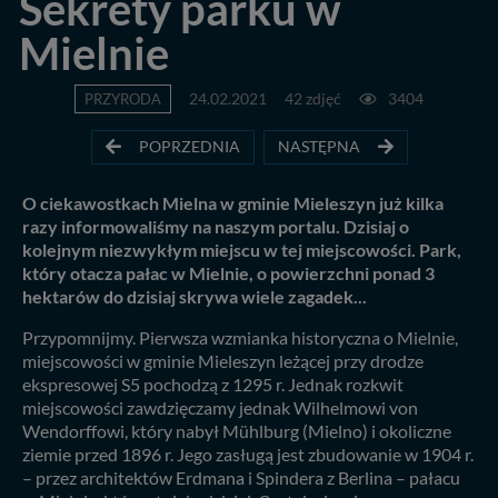
Sekrety parku w
Mielnie
PRZYRODA
24.02.2021
42 zdjęć
3404
POPRZEDNIA
NASTĘPNA
O ciekawostkach Mielna w gminie Mieleszyn już kilka
razy informowaliśmy na naszym portalu. Dzisiaj o
kolejnym niezwykłym miejscu w tej miejscowości. Park,
który otacza pałac w Mielnie, o powierzchni ponad 3
hektarów do dzisiaj skrywa wiele zagadek...
Przypomnijmy. Pierwsza wzmianka historyczna o Mielnie,
miejscowości w gminie Mieleszyn leżącej przy drodze
ekspresowej S5 pochodzą z 1295 r. Jednak rozkwit
miejscowości zawdzięczamy jednak Wilhelmowi von
Wendorffowi, który nabył Mühlburg (Mielno) i okoliczne
ziemie przed 1896 r. Jego zasługą jest zbudowanie w 1904 r.
– przez architektów Erdmana i Spindera z Berlina – pałacu