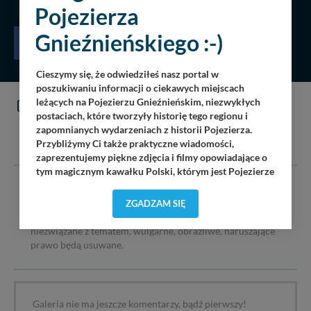
Pojezierza
Gnieźnieńskiego :-)
Cieszymy się, że odwiedziłeś nasz portal w
poszukiwaniu informacji o ciekawych miejscach
leżących na Pojezierzu Gnieźnieńskim, niezwykłych
KOMENTARZE
(0)
postaciach, które tworzyły historię tego regionu i
zapomnianych wydarzeniach z historii Pojezierza.
DODAJ KOMENTARZ
Przybliżymy Ci także praktyczne wiadomości,
zaprezentujemy piękne zdjęcia i filmy opowiadające o
tym magicznym kawałku Polski, którym jest Pojezierze
Gnieźnieńskie - perła naszego kraju! Staramy się
Serwis pojezierze24.pl nie ponosi odpowiedzialności za
Pojezierze Gnieźnieńskie odkrywać dla Ciebie na
ZGADZAM SIĘ
treść komentarzy i opinii. Prosimy o zamieszczanie
nowo. Z tego względu nasz zespół redakcyjny,
komentarzy dotyczących danej tematyki dyskusji. Wpisy
składający się z pasjonatów, miłośników, czy wręcz
niezwiązane z tematem, wulgarne, obraźliwe, naruszające
osób zakochanych w naszej
małej Ojczyźnie
każdego
„
”
prawo będą usuwane.
dnia wędruje po Pojezierzu Gnieźnieńskim, by rozwijać
portal, poprzez jego rozbudowę oraz dostarczanie
nowych treści i zdjęć.
Galeria nie ma jeszcze komentarzy, bądź pierwszy!
Abyśmy nadal mogli to robić, potrzebujemy Twojej