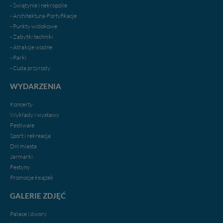
- Świątynie i nekropolie
- Architektura-Fortyfikacje
- Punkty widokowe
- Zabytki techniki
- Atrakcje wodne
- Parki
- Cuda przyrody
WYDARZENIA
Koncerty
Wykłady i wystawy
Festiwale
Sport i rekreacja
Dni miasta
Jarmarki
Festyny
Promocje ksiązek
GALERIE ZDJĘĆ
Pałace i dwory