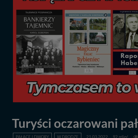
Turyści oczarowani pa
PAŁACE I DWORY
W DRODZE
21.03.2022
92 zdjęć