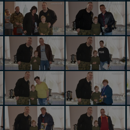
anie danych w przypadku rezerwacji usług typu: nocleg, czartery, itp). W
lności serwisu w
Regulaminie Serwisu
.
h danych jest firma: Media Lokalne Karol Soberski, z siedzibą w Gnieźni
 Możesz z nami skontaktować się za pośrednictwem tej
strony
.
sz: zażądać dostępu do swoich danych, zażądać ich poprawienia lub usuni
taj jednak, że nie zawsze jest możliwe techniczne zrealizowanie Twoich 
 w plikach cookies. Twoja przeglądarka umożliwia Ci skasowanie tych p
my tego zrobić za Ciebie.
skie - odkrywaj i wypoczywaj... Pojezierze Gnieźnieńskie - na weekend, w