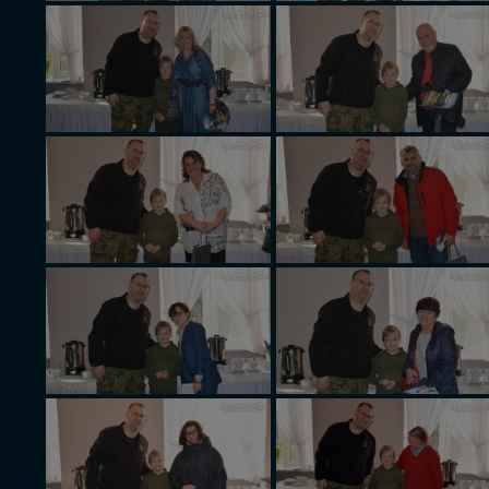
kontaktowego, przekaz
zasadach i funkcjona
Administratorem Twoic
Piastowskim 10B/10.
W każdej chwili może
przetwarzania. Pamię
informacji zawartych
przypadkach nie może
Dziękujemy.
Pojezierze Gnieźnień