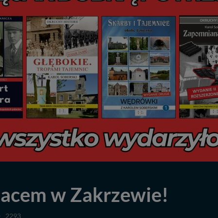
łacem w Zakrzewie!
2293