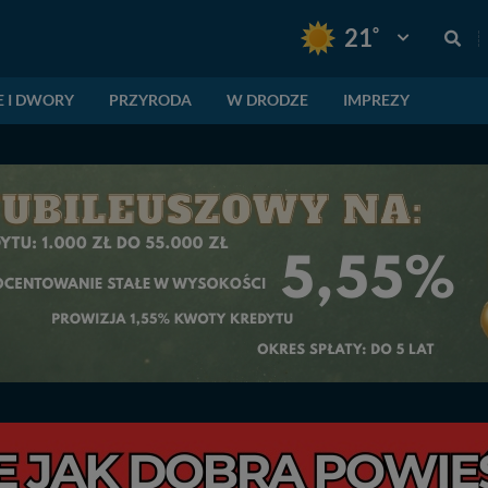
°
21
Pogoda: Gnie
E I DWORY
PRZYRODA
W DRODZE
IMPREZY