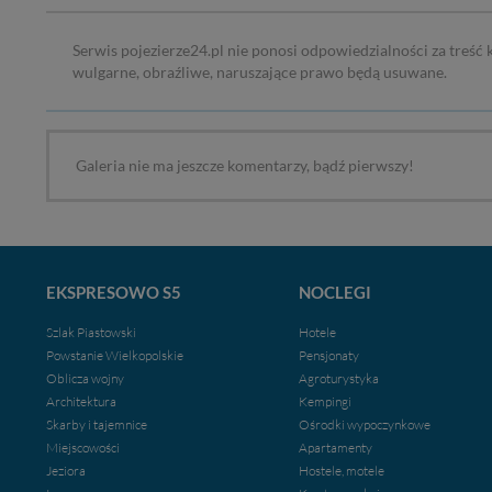
Serwis pojezierze24.pl nie ponosi odpowiedzialności za treść
wulgarne, obraźliwe, naruszające prawo będą usuwane.
Galeria nie ma jeszcze komentarzy, bądź pierwszy!
EKSPRESOWO S5
NOCLEGI
Szlak Piastowski
Hotele
Powstanie Wielkopolskie
Pensjonaty
Oblicza wojny
Agroturystyka
Architektura
Kempingi
Skarby i tajemnice
Ośrodki wypoczynkowe
Miejscowości
Apartamenty
Jeziora
Hostele, motele