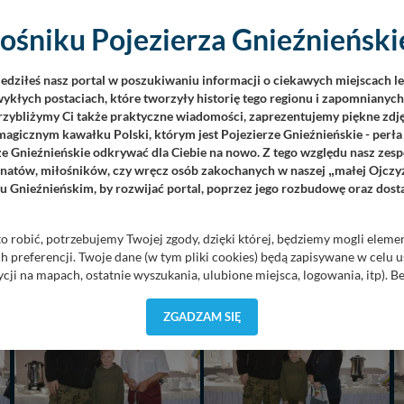
ośniku Pojezierza Gnieźnieńskie
iedziłeś nasz portal w poszukiwaniu informacji o ciekawych miejscach l
ykłych postaciach, które tworzyły historię tego regionu i zapomnianyc
Przybliżymy Ci także praktyczne wiadomości, zaprezentujemy piękne zdjęc
agicznym kawałku Polski, którym jest Pojezierze Gnieźnieńskie - perła
ze Gnieźnieńskie odkrywać dla Ciebie na nowo. Z tego względu nasz zesp
jonatów, miłośników, czy wręcz osób zakochanych w naszej
małej Ojczy
„
u Gnieźnieńskim, by rozwijać portal, poprzez jego rozbudowę oraz dos
o robić, potrzebujemy Twojej zgody, dzięki której, będziemy mogli eleme
 preferencji. Twoje dane (w tym pliki cookies) będą zapisywane w celu 
cji na mapach, ostatnie wyszukania, ulubione miejsca, logowania, itp). 
priorytetowe, bez poinformowania Ciebie nie będziemy zmieniać zakresu 
ezpieczne, jeśli masz wątpliwości co do naszych intencji, zawsze możesz
ZGADZAM SIĘ
yskach w naszej
Polityce Prywatności
. Klikając znak X lub przycisk P
zetwarzanie Twoich danych.
orzystuje oraz nie udostępnia Twoich danych innym podmiotom oraz oso
cja, gdy przekazanie Twoich danych jest elementem usługi (przekazanie d