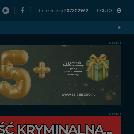
tel. do redakcji
507802962
KONTO
zno
REKLAMA
REKLAMA