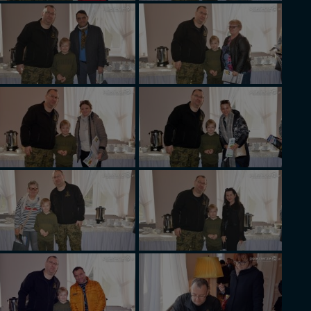
ięcej informacji o
e, na os.
ęcia, zabronić ich
praw w odniesieniu do
lików - w pewnych
ycieczkę, wakacje...