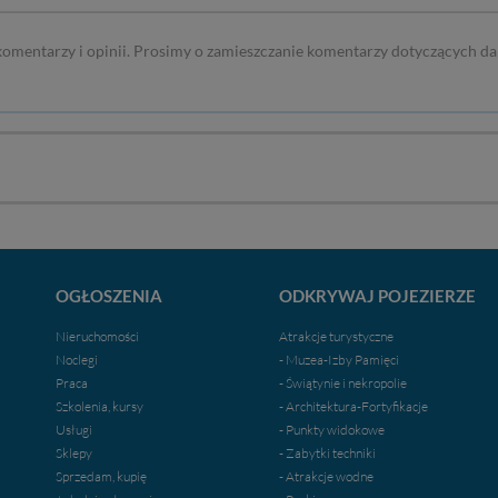
 komentarzy i opinii. Prosimy o zamieszczanie komentarzy dotyczących da
OGŁOSZENIA
ODKRYWAJ POJEZIERZE
Nieruchomości
Atrakcje turystyczne
Noclegi
- Muzea-Izby Pamięci
Praca
- Świątynie i nekropolie
Szkolenia, kursy
- Architektura-Fortyfikacje
Usługi
- Punkty widokowe
Sklepy
- Zabytki techniki
Sprzedam, kupię
- Atrakcje wodne