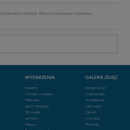
nej tematyki dyskusji. Wpisy niezwiązane z tematem,
WYDARZENIA
GALERIE ZDJĘĆ
Koncerty
Pałace i dwory
Wykłady i wystawy
Miejscowości
Festiwale
Architektura
Sport i rekreacja
Nad wodą
Dni miasta
Zabytki
Jarmarki
W drodze
Festyny
Przyroda