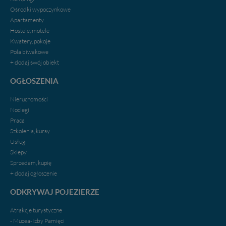
tych plików - w pewnych przypadkach nie możemy tego
Ośrodki wypoczynkowe
zrobić za Ciebie.
Apartamenty
Hostele, motele
Dziękujemy.
Kwatery, pokoje
Pojezierze Gnieźnieńskie - odkrywaj i wypoczywaj...
Pola biwakowe
Pojezierze Gnieźnieńskie - na weekend, wycieczkę,
+ dodaj swój obiekt
wakacje...
OGŁOSZENIA
Nieruchomości
Noclegi
Praca
Szkolenia, kursy
Usługi
Sklepy
Sprzedam, kupię
+ dodaj ogłoszenie
ODKRYWAJ POJEZIERZE
Atrakcje turystyczne
- Muzea-Izby Pamięci