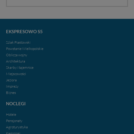
Klikając znak X lub przycisk PRZEJDŹ DO SERWISU
wyrażasz zgodę na przetwarzanie Twoich danych.
Nasz serwis nie wykorzystuje oraz nie udostępnia
Twoich danych innym podmiotom oraz osobom
EKSPRESOWO S5
trzecim. Wyjątkiem jest sytuacja, gdy przekazanie
Twoich danych jest elementem usługi (przekazanie
Szlak Piastowski
danych z formularza kontaktowego, przekazanie danych
Powstanie Wielkopolskie
w przypadku rezerwacji usług typu: nocleg, czartery,
Oblicza wojny
itp). Więcej informacji o zasadach i funkcjonalności
Architektura
serwisu w
Regulaminie Serwisu
.
Skarby i tajemnice
Administratorem Twoich danych jest firma: Media
Miejscowości
Lokalne Karol Soberski, z siedzibą w Gnieźnie, na os.
Jeziora
Piastowskim 10B/10. Możesz z nami skontaktować się
Imprezy
za pośrednictwem tej
strony
.
Biznes
W każdej chwili możesz: zażądać dostępu do swoich
NOCLEGI
danych, zażądać ich poprawienia lub usunięcia,
zabronić ich przetwarzania. Pamiętaj jednak, że nie
Hotele
zawsze jest możliwe techniczne zrealizowanie Twoich
Pensjonaty
praw w odniesieniu do informacji zawartych w plikach
Agroturystyka
cookies. Twoja przeglądarka umożliwia Ci skasowanie
Kempingi