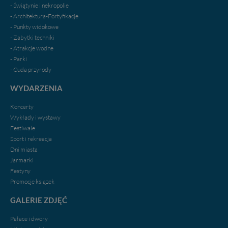
- Świątynie i nekropolie
- Architektura-Fortyfikacje
- Punkty widokowe
- Zabytki techniki
- Atrakcje wodne
- Parki
- Cuda przyrody
WYDARZENIA
Koncerty
Wykłady i wystawy
Festiwale
Sport i rekreacja
Dni miasta
Jarmarki
Festyny
Promocje ksiązek
GALERIE ZDJĘĆ
Pałace i dwory