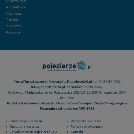
Miejscowości
Architektura
Nad wodą
Zabytki
W drodze
Przyroda
Portal Turystyczno-Informacyjny Pojezierze24.pl,
tel. 515-980-504,
info@pojezierze24.pl - formularz kontaktowy.
Wydawca: Media Lokalne, os. Piastowskie 10B/10, 62-200 Gniezno, tel. 507-
802-962
Portal jest wpisany do Rejestru Dzienników i Czasopism Sądu Okręgowego w
Poznaniu pod numerem RPR 3981
Informacje o serwisie
Patronaty medialne
Regulamin serwisu
Polityka prywatności
Cennik serwisu pojezierze24.pl
Kontakt