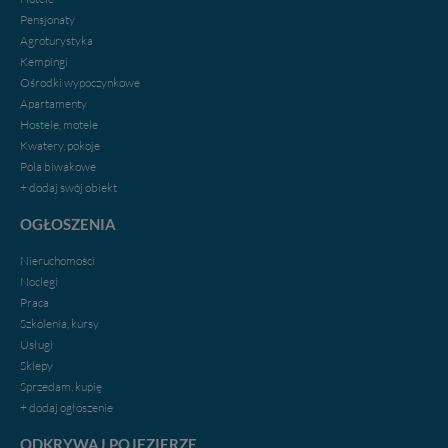
intencji, zawsze możesz wycofać swoją zgodę. Więcej
Pensjonaty
informacji uzyskach w naszej
Polityce Prywatności
.
Agroturystyka
Klikając znak X lub przycisk PRZEJDŹ DO SERWISU
Kempingi
wyrażasz zgodę na przetwarzanie Twoich danych.
Ośrodki wypoczynkowe
Nasz serwis nie wykorzystuje oraz nie udostępnia
Apartamenty
Twoich danych innym podmiotom oraz osobom
Hostele, motele
trzecim. Wyjątkiem jest sytuacja, gdy przekazanie
Kwatery, pokoje
Twoich danych jest elementem usługi (przekazanie
Pola biwakowe
danych z formularza kontaktowego, przekazanie danych
+ dodaj swój obiekt
w przypadku rezerwacji usług typu: nocleg, czartery,
itp). Więcej informacji o zasadach i funkcjonalności
OGŁOSZENIA
serwisu w
Regulaminie Serwisu
.
Nieruchomości
Administratorem Twoich danych jest firma: Media
Noclegi
Lokalne Karol Soberski, z siedzibą w Gnieźnie, na os.
Praca
Piastowskim 10B/10. Możesz z nami skontaktować się
Szkolenia, kursy
za pośrednictwem tej
strony
.
Usługi
Sklepy
W każdej chwili możesz: zażądać dostępu do swoich
Sprzedam, kupię
danych, zażądać ich poprawienia lub usunięcia,
+ dodaj ogłoszenie
zabronić ich przetwarzania. Pamiętaj jednak, że nie
zawsze jest możliwe techniczne zrealizowanie Twoich
ODKRYWAJ POJEZIERZE