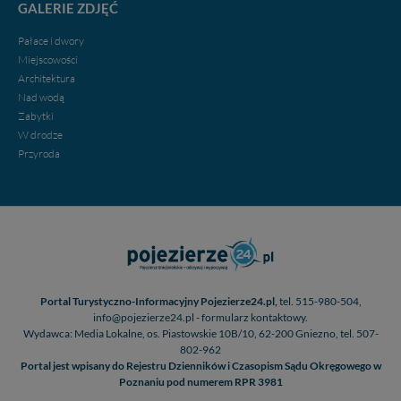
GALERIE ZDJĘĆ
Pałace i dwory
Miejscowości
Architektura
Nad wodą
Zabytki
W drodze
Przyroda
Portal Turystyczno-Informacyjny Pojezierze24.pl,
tel. 515-980-504,
info@pojezierze24.pl - formularz kontaktowy.
Wydawca: Media Lokalne, os. Piastowskie 10B/10, 62-200 Gniezno, tel. 507-
802-962
Portal jest wpisany do Rejestru Dzienników i Czasopism Sądu Okręgowego w
Poznaniu pod numerem RPR 3981