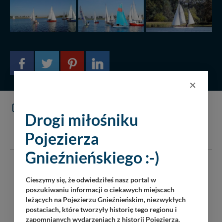
×
KOMENTARZE
(0)
Drogi miłośniku
DODAJ KOMENTARZ
Pojezierza
Gnieźnieńskiego :-)
Serwis pojezierze24.pl nie ponosi odpowiedzialności za
treść komentarzy i opinii. Prosimy o zamieszczanie
Cieszymy się, że odwiedziłeś nasz portal w
komentarzy dotyczących danej tematyki dyskusji. Wpisy
poszukiwaniu informacji o ciekawych miejscach
niezwiązane z tematem, wulgarne, obraźliwe, naruszające
leżących na Pojezierzu Gnieźnieńskim, niezwykłych
prawo będą usuwane.
postaciach, które tworzyły historię tego regionu i
zapomnianych wydarzeniach z historii Pojezierza.