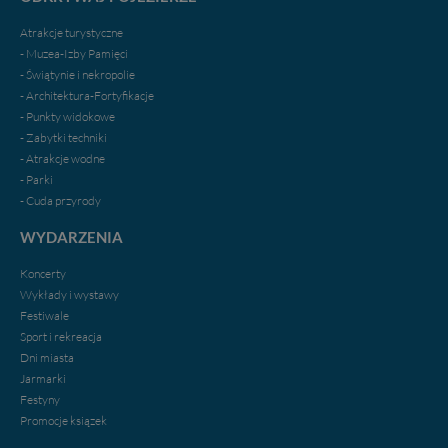
praw w odniesieniu do informacji zawartych w plikach
cookies. Twoja przeglądarka umożliwia Ci skasowanie
Atrakcje turystyczne
tych plików - w pewnych przypadkach nie możemy tego
- Muzea-Izby Pamięci
zrobić za Ciebie.
- Świątynie i nekropolie
- Architektura-Fortyfikacje
Dziękujemy.
- Punkty widokowe
Pojezierze Gnieźnieńskie - odkrywaj i wypoczywaj...
- Zabytki techniki
Pojezierze Gnieźnieńskie - na weekend, wycieczkę,
wakacje...
- Atrakcje wodne
- Parki
- Cuda przyrody
WYDARZENIA
Koncerty
Wykłady i wystawy
Festiwale
Sport i rekreacja
Dni miasta
Jarmarki
Festyny
Promocje ksiązek