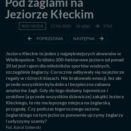
Pod żaglami na
Jeziorze Kłeckim
NAD WODĄ
17.06.2020
36 zdjęć
3762
POPRZEDNIA
NASTĘPNA
Jezioro Kłeckie to jeden z najpiękniejszych akwenów w
Wielkopolsce. To blisko 200-hektarowe jezioro od ponad
20 lat jest rajem dla miłośników sportów wodnych,
szczególnie żeglarzy. Corocznie odbywały się na jeziorze
regaty w różnych klasach. Nie brakowało emocji, łez ale
przede wszystkim była dobra i bezpieczna zabawa
amatorów żagli. Gdy do tego dodamy tajemnicze i
urokliwe (a przede wszystkim dziewicze) zakątki Jeziora
Kłeckiego, to nie ma lepszego miejsca na żeglarską
przygodę. Czy podczas tegorocznego sezonu
żeglarskiego na tym jeziorze ponownie ujrzymy żeglarzy
i usłyszymy szanty?
Fot. Karol Soberski