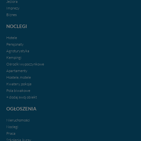
Jeziora
portal, poprzez jego rozbudowę oraz dostarczanie
Imprezy
nowych treści i zdjęć.
Biznes
Abyśmy nadal mogli to robić, potrzebujemy Twojej
NOCLEGI
zgody, dzięki której, będziemy mogli elementy serwisu
dostosować do Twoich preferencji. Twoje dane (w tym
Hotele
pliki cookies) będą zapisywane w celu usprawnienia
Pensjonaty
serwisu (zapamiętywanie pozycji na mapach, ostatnie
Agroturystyka
wyszukania, ulubione miejsca, logowania, itp).
Kempingi
Bezpieczeństwo Twoich danych jest dla nas
Ośrodki wypoczynkowe
priorytetowe, bez poinformowania Ciebie nie będziemy
Apartamenty
zmieniać zakresu naszych uprawnień. Twoje dane są u
nas bezpieczne, jeśli masz wątpliwości co do naszych
Hostele, motele
intencji, zawsze możesz wycofać swoją zgodę. Więcej
Kwatery, pokoje
informacji uzyskach w naszej
Polityce Prywatności
.
Pola biwakowe
Klikając znak X lub przycisk PRZEJDŹ DO SERWISU
+ dodaj swój obiekt
wyrażasz zgodę na przetwarzanie Twoich danych.
OGŁOSZENIA
Nasz serwis nie wykorzystuje oraz nie udostępnia
Twoich danych innym podmiotom oraz osobom
Nieruchomości
trzecim. Wyjątkiem jest sytuacja, gdy przekazanie
Noclegi
Twoich danych jest elementem usługi (przekazanie
Praca
danych z formularza kontaktowego, przekazanie danych
Szkolenia, kursy