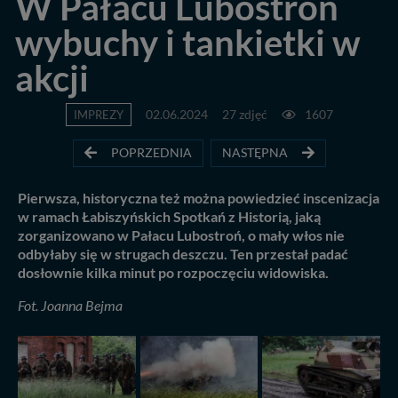
W Pałacu Lubostroń
wybuchy i tankietki w
akcji
IMPREZY
02.06.2024
27 zdjęć
1607
POPRZEDNIA
NASTĘPNA
Pierwsza, historyczna też można powiedzieć inscenizacja
w ramach Łabiszyńskich Spotkań z Historią, jaką
zorganizowano w Pałacu Lubostroń, o mały włos nie
odbyłaby się w strugach deszczu. Ten przestał padać
dosłownie kilka minut po rozpoczęciu widowiska.
Fot. Joanna Bejma