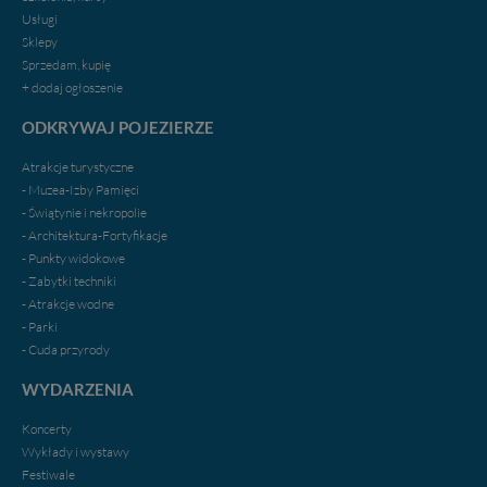
w przypadku rezerwacji usług typu: nocleg, czartery,
Usługi
itp). Więcej informacji o zasadach i funkcjonalności
Sklepy
serwisu w
Regulaminie Serwisu
.
Sprzedam, kupię
+ dodaj ogłoszenie
Administratorem Twoich danych jest firma: Media
Lokalne Karol Soberski, z siedzibą w Gnieźnie, na os.
ODKRYWAJ POJEZIERZE
Piastowskim 10B/10. Możesz z nami skontaktować się
za pośrednictwem tej
strony
.
Atrakcje turystyczne
- Muzea-Izby Pamięci
W każdej chwili możesz: zażądać dostępu do swoich
- Świątynie i nekropolie
danych, zażądać ich poprawienia lub usunięcia,
- Architektura-Fortyfikacje
zabronić ich przetwarzania. Pamiętaj jednak, że nie
- Punkty widokowe
zawsze jest możliwe techniczne zrealizowanie Twoich
- Zabytki techniki
praw w odniesieniu do informacji zawartych w plikach
- Atrakcje wodne
cookies. Twoja przeglądarka umożliwia Ci skasowanie
- Parki
tych plików - w pewnych przypadkach nie możemy tego
- Cuda przyrody
zrobić za Ciebie.
WYDARZENIA
Dziękujemy.
Pojezierze Gnieźnieńskie - odkrywaj i wypoczywaj...
Koncerty
Pojezierze Gnieźnieńskie - na weekend, wycieczkę,
Wykłady i wystawy
wakacje...
Festiwale