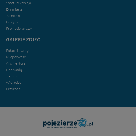
Sport i rekreacja
Dni miasta
Jarmarki
Festyny
Promocje ksiązek
GALERIE ZDJĘĆ
Pałace i dwory
Miejscowości
Architektura
Nad wodą
Zabytki
W drodze
Przyroda