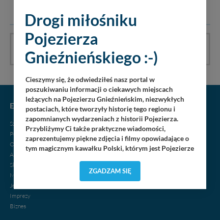
prawo będą usuwane.
Drogi miłośniku
Pojezierza
Galeria nie ma jeszcze komentarzy, bądź pierwszy!
Gnieźnieńskiego :-)
Cieszymy się, że odwiedziłeś nasz portal w
poszukiwaniu informacji o ciekawych miejscach
leżących na Pojezierzu Gnieźnieńskim, niezwykłych
EKSPRESOWO S5
postaciach, które tworzyły historię tego regionu i
zapomnianych wydarzeniach z historii Pojezierza.
Szlak Piastowski
Przybliżymy Ci także praktyczne wiadomości,
Powstanie Wielkopolskie
zaprezentujemy piękne zdjęcia i filmy opowiadające o
Oblicza wojny
tym magicznym kawałku Polski, którym jest Pojezierze
Architektura
Gnieźnieńskie - perła naszego kraju! Staramy się
Skarby i tajemnice
Pojezierze Gnieźnieńskie odkrywać dla Ciebie na
ZGADZAM SIĘ
Miejscowości
nowo. Z tego względu nasz zespół redakcyjny,
Jeziora
składający się z pasjonatów, miłośników, czy wręcz
Imprezy
osób zakochanych w naszej
małej Ojczyźnie
każdego
„
”
Biznes
dnia wędruje po Pojezierzu Gnieźnieńskim, by rozwijać
portal, poprzez jego rozbudowę oraz dostarczanie