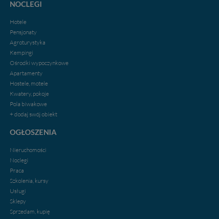
NOCLEGI
nowych treści i zdjęć.
Hotele
Abyśmy nadal mogli to robić, potrzebujemy Twojej
Pensjonaty
zgody, dzięki której, będziemy mogli elementy serwisu
Agroturystyka
dostosować do Twoich preferencji. Twoje dane (w tym
Kempingi
pliki cookies) będą zapisywane w celu usprawnienia
Ośrodki wypoczynkowe
serwisu (zapamiętywanie pozycji na mapach, ostatnie
wyszukania, ulubione miejsca, logowania, itp).
Apartamenty
Bezpieczeństwo Twoich danych jest dla nas
Hostele, motele
priorytetowe, bez poinformowania Ciebie nie będziemy
Kwatery, pokoje
zmieniać zakresu naszych uprawnień. Twoje dane są u
Pola biwakowe
nas bezpieczne, jeśli masz wątpliwości co do naszych
+ dodaj swój obiekt
intencji, zawsze możesz wycofać swoją zgodę. Więcej
OGŁOSZENIA
informacji uzyskach w naszej
Polityce Prywatności
.
Klikając znak X lub przycisk PRZEJDŹ DO SERWISU
Nieruchomości
wyrażasz zgodę na przetwarzanie Twoich danych.
Noclegi
Nasz serwis nie wykorzystuje oraz nie udostępnia
Praca
Twoich danych innym podmiotom oraz osobom
Szkolenia, kursy
trzecim. Wyjątkiem jest sytuacja, gdy przekazanie
Usługi
Twoich danych jest elementem usługi (przekazanie
Sklepy
danych z formularza kontaktowego, przekazanie danych
Sprzedam, kupię
w przypadku rezerwacji usług typu: nocleg, czartery,