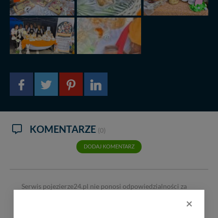
KOMENTARZE
(0)
DODAJ KOMENTARZ
Serwis pojezierze24.pl nie ponosi odpowiedzialności za
treść komentarzy i opinii. Prosimy o zamieszczanie
×
komentarzy dotyczących danej tematyki dyskusji. Wpisy
niezwiązane z tematem, wulgarne, obraźliwe, naruszające