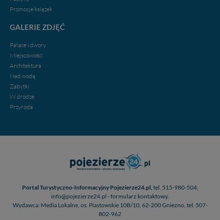
Promocje ksiązek
GALERIE ZDJĘĆ
Pałace i dwory
Miejscowości
Architektura
Nad wodą
Zabytki
W drodze
Przyroda
Portal Turystyczno-Informacyjny Pojezierze24.pl,
tel. 515-980-504,
info@pojezierze24.pl - formularz kontaktowy.
Wydawca: Media Lokalne, os. Piastowskie 10B/10, 62-200 Gniezno, tel. 507-
802-962