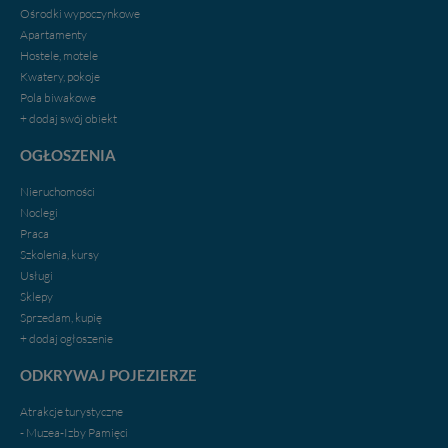
Klikając znak X lub przycisk PRZEJDŹ DO SERWISU
Ośrodki wypoczynkowe
wyrażasz zgodę na przetwarzanie Twoich danych.
Apartamenty
Hostele, motele
Nasz serwis nie wykorzystuje oraz nie udostępnia
Kwatery, pokoje
Twoich danych innym podmiotom oraz osobom
Pola biwakowe
trzecim. Wyjątkiem jest sytuacja, gdy przekazanie
+ dodaj swój obiekt
Twoich danych jest elementem usługi (przekazanie
danych z formularza kontaktowego, przekazanie danych
OGŁOSZENIA
w przypadku rezerwacji usług typu: nocleg, czartery,
itp). Więcej informacji o zasadach i funkcjonalności
Nieruchomości
serwisu w
Regulaminie Serwisu
.
Noclegi
Praca
Administratorem Twoich danych jest firma: Media
Szkolenia, kursy
Lokalne Karol Soberski, z siedzibą w Gnieźnie, na os.
Usługi
Piastowskim 10B/10. Możesz z nami skontaktować się
Sklepy
za pośrednictwem tej
strony
.
Sprzedam, kupię
W każdej chwili możesz: zażądać dostępu do swoich
+ dodaj ogłoszenie
danych, zażądać ich poprawienia lub usunięcia,
ODKRYWAJ POJEZIERZE
zabronić ich przetwarzania. Pamiętaj jednak, że nie
zawsze jest możliwe techniczne zrealizowanie Twoich
Atrakcje turystyczne
praw w odniesieniu do informacji zawartych w plikach
- Muzea-Izby Pamięci
cookies. Twoja przeglądarka umożliwia Ci skasowanie