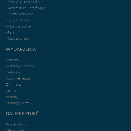
- Świątynie i nekropolie
tych plików - w pewnych przypadkach nie możemy tego
- Architektura-Fortyfikacje
zrobić za Ciebie.
- Punkty widokowe
Dziękujemy.
- Zabytki techniki
Pojezierze Gnieźnieńskie - odkrywaj i wypoczywaj...
- Atrakcje wodne
Pojezierze Gnieźnieńskie - na weekend, wycieczkę,
- Parki
wakacje...
- Cuda przyrody
WYDARZENIA
Koncerty
Wykłady i wystawy
Festiwale
Sport i rekreacja
Dni miasta
Jarmarki
Festyny
Promocje ksiązek
GALERIE ZDJĘĆ
Pałace i dwory
Miejscowości