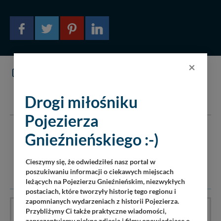
×
KOMENTARZE
(0)
DODAJ KOMENTARZ
Drogi miłośniku
Pojezierza
Serwis pojezierze24.pl nie ponosi odpowiedzialności za
Gnieźnieńskiego :-)
treść komentarzy i opinii. Prosimy o zamieszczanie
komentarzy dotyczących danej tematyki dyskusji. Wpisy
niezwiązane z tematem, wulgarne, obraźliwe, naruszające
Cieszymy się, że odwiedziłeś nasz portal w
prawo będą usuwane.
poszukiwaniu informacji o ciekawych miejscach
leżących na Pojezierzu Gnieźnieńskim, niezwykłych
postaciach, które tworzyły historię tego regionu i
zapomnianych wydarzeniach z historii Pojezierza.
Przybliżymy Ci także praktyczne wiadomości,
Galeria nie ma jeszcze komentarzy, bądź pierwszy!