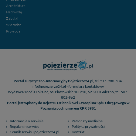
Architektura
Nad wodą
Zabytki
W drodze
Przyroda
Portal Turystyczno-Informacyjny Pojezierze24.pl,
tel. 515-980-504,
info@pojezierze24.pl - formularz kontaktowy.
Wydawca: Media Lokalne, os. Piastowskie 10B/10, 62-200 Gniezno, tel. 507-
802-962
Portal jest wpisany do Rejestru Dzienników i Czasopism Sądu Okręgowego w
Poznaniu pod numerem RPR 3981
Informacje o serwisie
Patronaty medialne
Regulamin serwisu
Polityka prywatności
Cennik serwisu pojezierze24.pl
Kontakt